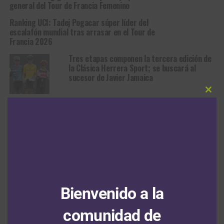
general del Tour de Francia Femenino
Ranking UCI: Tadej Pogacar súper líder del
escalafón mundial tras arrasar en el Tour de
Francia 2026
Tres etapas componen la tercera edición de
la Clásica Herrera Sport; se buscará al
sucesor de Javier Jamaica
Clos
this
Vuelta de la Juventud Sistecredito 2026:
modu
Robert Plazas se consagró campeón y Juan
Charris salió victorioso en la última etapa
RUTA
Bienvenido a la
Santiago Mesa le gana a Daniel
Cavia la segunda etapa de la
comunidad de