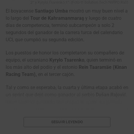
2° y Kyrylo Tsarenko 1°. (Foto © Solution Tech NIPPO Rali)
Santiago Mesa
El boyacense
Santiago Umba
mostró un muy buen nivel a
lo largo del
Tour de Kahramanmaraş
y luego de cuatro
(Anicolor) GANÓ en un
días de competencia, terminó subcampeón a solo 2
cerrado sprint la etapa
segundos del ganador de la carrera turca del calendario
UCI, que cumplió su segunda edición.
de la Vuelta a Portugal
2026 (Sines › Albufeira,
Los puestos de honor los completaron su compañero de
180.4 Kms)
equipo, el ucraniano
Kyrylo Tsarenko
, quien terminó en
los más alto del podio y el estonio
Rein Taaramäe (Kinan
#VamosEscarabajos
Racing Team),
en el tercer cajón.
#CiclismoColombiano
Tal y como se esperaba, la cuarta y última etapa acabó en
#Colombia
un sprint que dejó como ganador al serbio
Dušan Rajović
,
quien terminó ganando dos etapas al sprint. La jornada
final contó con un recorrido de 110,8 kilómetros en terreno
©️
@cyclingontnt
…
en su mayoró llano.
SEGUIR LEYENDO
La carrera turca terminó siendo un monólogo del equipo
— Mundo Ciclístico (@mundociclistico)
August 7, 2026