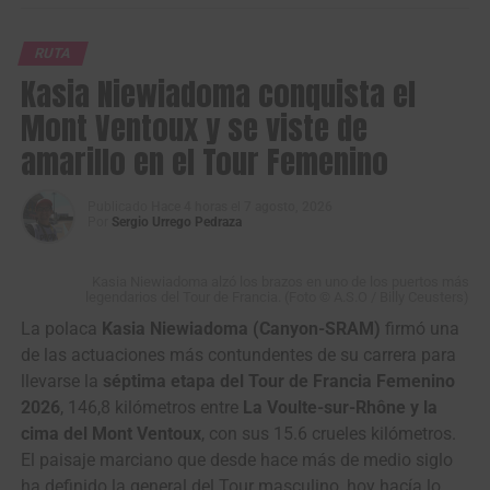
italiano
Solution Tech NIPPO Rali
, que ganó las cuatro
etapas en disputa, una con el ucraniano
Kyrylo Tsarenko
,
RUTA
otra con el colombiano
Santiago Umba
y dos más con el
Kasia Niewiadoma conquista el
serbio
Dušan Rajović
.
Mont Ventoux y se viste de
amarillo en el Tour Femenino
Publicado
Hace 4 horas
el
7 agosto, 2026
Por
Sergio Urrego Pedraza
Kasia Niewiadoma alzó los brazos en uno de los puertos más
legendarios del Tour de Francia. (Foto © A.S.O / Billy Ceusters)
Santiago Mesa, ganador de la segunda etapa en línea de la Vuelta a
La polaca
Kasia Niewiadoma (Canyon-SRAM)
firmó una
Portugal 2026. (Foto Volta a Portugal © Reproducción RTP)
de las actuaciones más contundentes de su carrera para
llevarse la
séptima etapa del Tour de Francia Femenino
Volta a Portugal em Bicicleta (2.1)
2026
, 146,8 kilómetros entre
La Voulte-sur-Rhône y la
Santiago Umba, en el podio del Tour de Kahramanmaraş 2026. (Foto ©
Resultados Etapa 2 | Sines – Albufeira (180,4
cima del Mont Ventoux
, con sus 15.6 crueles kilómetros.
Solution Tech NIPPO Rali)
El paisaje marciano que desde hace más de medio siglo
km)
ha definido la general del Tour masculino, hoy hacía lo