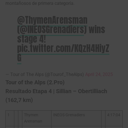
montañosos de primera categoría.
@ThymenArensman
(
@INEOSGrenadiers
) wins
stage 4!
pic.twitter.com/KQzH4HiyZ
G
— Tour of The Alps (@Tourof_TheAlps)
April 24, 2025
Tour of the Alps (2.Pro)
Resultado Etapa 4 | Sillian – Obertilliach
(162,7 km)
1
Thymen
INEOS Grenadiers
4:17:04
Arensman