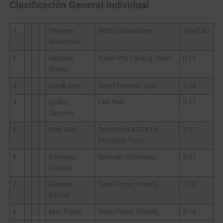
Clasificación General Individual
1
Thymen
INEOS Grenadiers
16:47:43
Arensman
2
Michael
Tudor Pro Cycling Team
0:11
Storer
3
Derek Gee
Israel-Premier Tech
2:15
4
Giulio
Lidl-Trek
3:17
Ciccone
5
Felix Gall
Decathlon AG2R La
3:21
Mondiale Team
6
Damiano
Bahrain Victorious
3:41
Caruso
7
Romain
Team Picnic PostNL
4:14
Bardet
8
Max Poole
Team Picnic PostNL
4:14