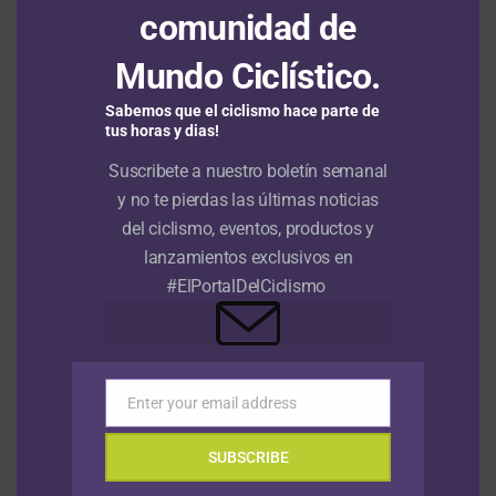
Tres de tres para el belga Wout van Aert en
comunidad de
la Vuelta a Dinamarca 2026
Mundo Ciclístico.
Markel Beloki sale campeón del Tour de l’Ain
Sabemos que el ciclismo hace parte de
con Henrique Bravo, Alexander Cepeda y José
tus horas y dias!
Said Cisneros en el top 10
Suscribete a nuestro boletín semanal
y no te pierdas las últimas noticias
del ciclismo, eventos, productos y
lanzamientos exclusivos en
RUTA
#ElPortalDelCiclismo
Vuelta a Colombia Sistecrédito
2026: Wilmar Paredes gana en
Pitalito la jornada inaugural y es el
primer líder
Enter your email address
Email
Publicado
Hace 4 horas
el
8 agosto, 2026
SUBSCRIBE
Por
Redacción RMC