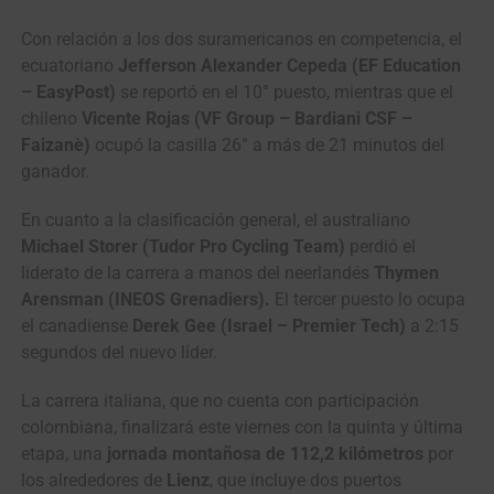
Con relación a los dos suramericanos en competencia, el
ecuatoriano
Jefferson Alexander Cepeda (EF Education
– EasyPost)
se reportó en el 10° puesto, mientras que el
chileno
Vicente Rojas (VF Group – Bardiani CSF –
Faizanè)
ocupó la casilla 26° a más de 21 minutos del
ganador.
En cuanto a la clasificación general, el australiano
Michael Storer (Tudor Pro Cycling Team)
perdió el
liderato de la carrera a manos del neerlandés
Thymen
Arensman (INEOS Grenadiers).
El tercer puesto lo ocupa
el canadiense
Derek Gee (Israel – Premier Tech)
a 2:15
segundos del nuevo líder.
La carrera italiana, que no cuenta con participación
colombiana, finalizará este viernes con la quinta y última
etapa, una
jornada montañosa de 112,2 kilómetros
por
los alrededores de
Lienz
, que incluye dos puertos