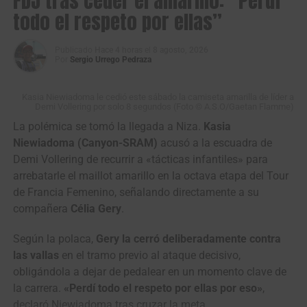
FDJ tras ceder el amarillo: “Perdí
todo el respeto por ellas”
Publicado
Hace 4 horas
el
8 agosto, 2026
Por
Sergio Urrego Pedraza
Kasia Niewiadoma le cedió este sábado la camiseta amarilla de líder a
Demi Vollering por solo 8 segundos (Foto © A.S.O/Gaetan Flamme)
Los protagonistas de la fuga en primera etapa de la Vuelta a Colombia
La polémica se tomó la llegada a Niza.
Kasia
Sistecrédito 2026. (Foto Anderson Bonilla © RMC)
Niewiadoma (Canyon-SRAM)
acusó a la escuadra de
Demi Vollering de recurrir a «tácticas infantiles» para
La primera fuga de la carrera la animaron
Jimmy
arrebatarle el maillot amarillo en la octava etapa del Tour
Montenegro
(Best PC),
Fredd Matute
(4WD Rentacar),
de Francia Femenino, señalando directamente a su
Jhon Fredy Ávila
(Fuerzas Armadas),
Emmanuel Perez
compañera
Célia Gery
.
(FTB Celucambio),
David Vásquez
(FTB Celucambio),
Diego Benavides
(Gobernación Putumayo),
Bernardo
Según la polaca,
Gery la cerró deliberadamente contra
Bermeo
(Gobernación del Putumayo),
Jhonatan Restrepo
las vallas
en el tramo previo al ataque decisivo,
(Orgullo Paisa) y
Edwin Patiño
(EBSA), pero pasando
obligándola a dejar de pedalear en un momento clave de
entrando en la fase final todos fueron neutralizados.
la carrera.
«Perdí todo el respeto por ellas por eso»
,
declaró Niewiadoma tras cruzar la meta.