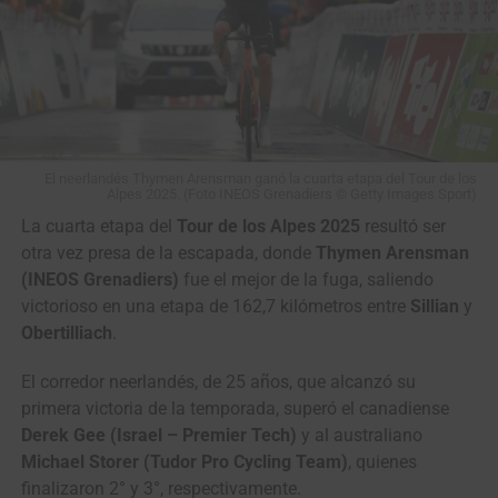
El neerlandés Thymen Arensman ganó la cuarta etapa del Tour de los
Alpes 2025. (Foto INEOS Grenadiers © Getty Images Sport)
La cuarta etapa del
Tour de los Alpes 2025
resultó ser
otra vez presa de la escapada, donde
Thymen Arensman
(INEOS Grenadiers)
fue el mejor de la fuga, saliendo
victorioso en una etapa de 162,7 kilómetros entre
Sillian
y
Obertilliach
.
El corredor neerlandés, de 25 años, que alcanzó su
primera victoria de la temporada, superó el canadiense
Derek Gee (Israel – Premier Tech)
y al australiano
Michael Storer (Tudor Pro Cycling Team)
, quienes
finalizaron 2° y 3°, respectivamente.