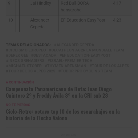
9
Jai Hindley
Red Bull-BORA-
4:17
hansgrohe
10
Alexander
EF Education-EasyPost
4:23
Cepeda
TEMAS RELACIONADOS:
ALEXANDER CEPEDA
CICLISMO EUROPEO
DECATHLON AG2R LA MONDIALE TEAM
DEREK GEE
DESTACADA
EF EDUCATION-EASYPOST
INEOS GRENADIERS
ISRAEL-PREMIER TECH
MICHAEL STORER
THYMEN ARENSMAN
TOUR DE LOS ALPES
TOUR DE LOS ALPES 2025
TUDOR PRO CYCLING TEAM
A CONTINUACIÓN
Campeonato Panamericano de Ruta: Juan Diego
Quintero 2° y Freddy Ávila 3° en la CRI sub 23
NO TE PIERDAS
Ciclo-Retro: octavo top 10 de los escarabajos en la
historia de la Flecha Valona
ANUNCIO