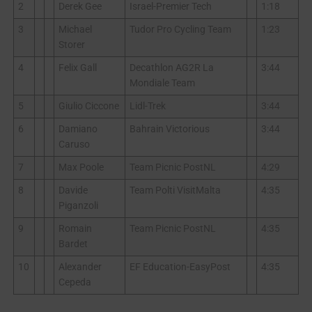
2
Derek Gee
Israel-Premier Tech
1:18
3
Michael
Tudor Pro Cycling Team
1:23
Storer
4
Felix Gall
Decathlon AG2R La
3:44
Mondiale Team
5
Giulio Ciccone
Lidl-Trek
3:44
6
Damiano
Bahrain Victorious
3:44
Caruso
7
Max Poole
Team Picnic PostNL
4:29
8
Davide
Team Polti VisitMalta
4:35
Piganzoli
9
Romain
Team Picnic PostNL
4:35
Bardet
10
Alexander
EF Education-EasyPost
4:35
Cepeda