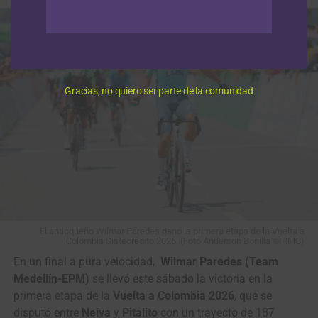
Gracias, no quiero ser parte de la comunidad
El antioqueño Wilmar Paredes ganó la primera etapa de la Vuelta a
Colombia Sistecrédito 2026. (Foto Anderson Bonilla © RMC)
En un final a pura velocidad,
Wilmar Paredes (Team
Medellín-EPM)
se llevó este sábado la victoria en la
primera etapa de la
Vuelta a Colombia 2026
, que se
disputó entre
Neiva
y
Pitalito
con un trayecto de 187