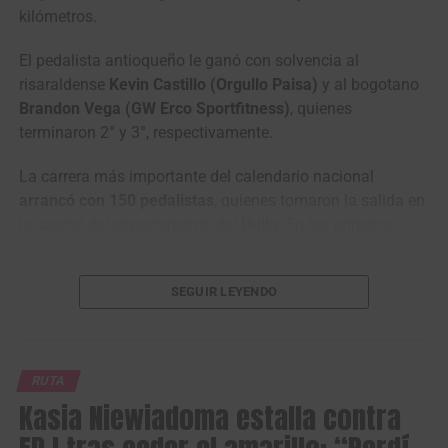
kilómetros.
El pedalista antioqueño le ganó con solvencia al
risaraldense
Kevin Castillo (Orgullo Paisa)
y al bogotano
Brandon Vega (GW Erco Sportfitness)
, quienes
terminaron 2° y 3°, respectivamente.
La carrera más importante del calendario nacional
arrancó con 150 pedalistas
, quienes tomaron la salida en
la capital del departamento del
Huila
. En los primeros
compases el grupo permaneció compacto hasta que se
presentaron los primeros ataques antes de llegar al
SEGUIR LEYENDO
municipio de
Garzón
.
RUTA
Kasia Niewiadoma estalla contra