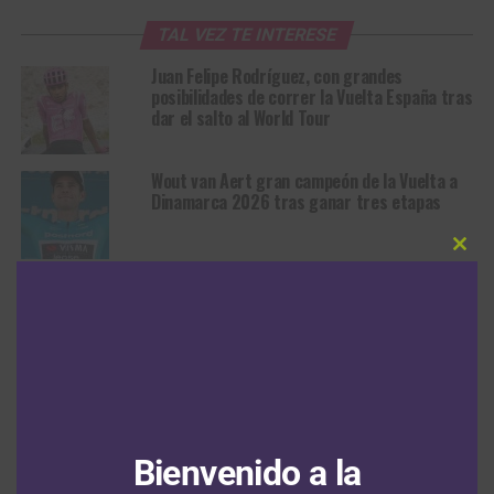
TAL VEZ TE INTERESE
Juan Felipe Rodríguez, con grandes
posibilidades de correr la Vuelta España tras
dar el salto al World Tour
Wout van Aert gran campeón de la Vuelta a
Dinamarca 2026 tras ganar tres etapas
Clos
this
Remco Evenepoel le gana el duelo a Richard
modu
Carapaz en la cuadragésima quinta edición
de la Clásica San Sebastián
Vuelta a Dinamarca: Wout van Aert sigue
líder tras el penúltimo capítulo ganado por
Storm Ingebrigtsen
Bienvenido a la