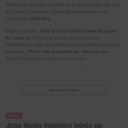
antes de regresar a la capital diocesana del Huila.
arrebatarle el maillot amarillo en la octava etapa del Tour
de Francia Femenino, señalando directamente a su
Vuelta a Colombia (2.2)
compañera
Célia Gery
.
Resultados Etapa 1 | Neiva – Pitalito (187 km)
Según la polaca,
Gery la cerró deliberadamente contra
las vallas
en el tramo previo al ataque decisivo,
1
Wilmar Paredes
Team Medellín –
4:52:52
obligándola a dejar de pedalear en un momento clave de
EPM
la carrera.
«Perdí todo el respeto por ellas por eso»
,
2
Kevin Castillo
Orgullo Paisa
m.t.
declaró Niewiadoma tras cruzar la meta.
3
Brandon Vega
GW Erco
m.t.
El incidente se dio a falta de 6,3 kilómetros, justo antes de
SportFitness
que Vollering lanzara el ataque que le devolvería el
4
Juan Diego Hoyos
Team Sistecrédito
m.t.
liderato de la general.
Niewiadoma incluso buscó a Gery
SEGUIR LEYENDO
ya en zona de prensa para pedirle explicaciones sobre lo
5
Felipe Bravo
GW Erco
m.t.
SportFitness
ocurrido.
6
Sebastián
7C – Economy –
m.t.
VIDEO | Niewiadoma zoekt
Calderón
Hyundai
RUTA
Gery op na etappe:
Juan Diego Quintero inicia un
7
Carlos Alberto
Nu Colombia
m.t.