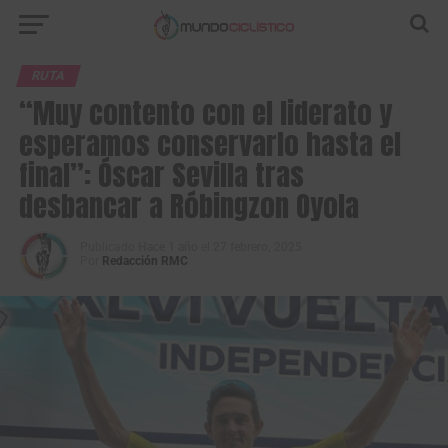
RUTA
“Muy contento con el liderato y
esperamos conservarlo hasta el
final”: Óscar Sevilla tras
desbancar a Róbingzon Oyola
Publicado
Hace 1 año
el
27 febrero, 2025
Por
Redacción RMC