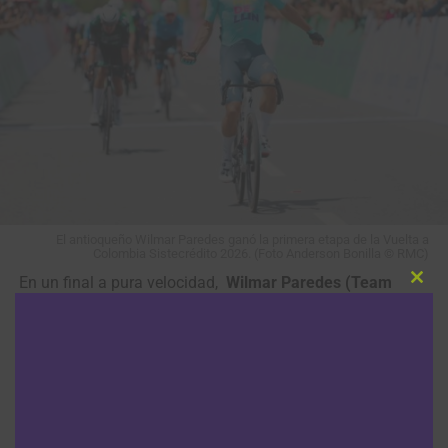
El antioqueño Wilmar Paredes ganó la primera etapa de la Vuelta a
Colombia Sistecrédito 2026. (Foto Anderson Bonilla © RMC)
En un final a pura velocidad,
Wilmar Paredes (Team
Clos
this
Medellín-EPM)
se llevó este sábado la victoria en la
modu
primera etapa de la
Vuelta a Colombia 2026
, que se
disputó entre
Neiva
y
Pitalito
con un trayecto de 187
kilómetros.
El pedalista antioqueño le ganó con solvencia al
risaraldense
Kevin Castillo (Orgullo Paisa)
y al bogotano