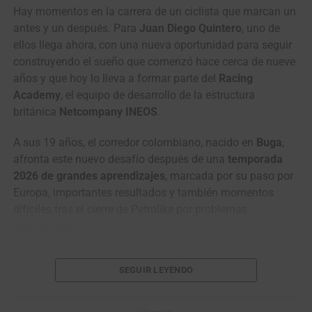
Wilmar Paredes, primer líder de la Vuelta a Colombia Sistecrédito 2026.
Hay momentos en la carrera de un ciclista que marcan un
entre Vollering y Niewiadoma
antes de la última etapa, la
(Foto Anderson Bonilla © RMC)
antes y un después. Para
Juan Diego Quintero
, uno de
polémica añade un capítulo más a uno de los Tours
ellos llega ahora, con una nueva oportunidad para seguir
Femeninos más disputados de los últimos años.
Clasificación General Individual
construyendo el sueño que comenzó hace cerca de nueve
años y que hoy lo lleva a formar parte del
Racing
https://twitter.com/sbssportau/status/208613922965909
1
Wilmar Paredes
Team Medellín –
4:52:42
Academy
, el equipo de desarrollo de la estructura
5140?s=46&t=roivMQwMCEhi01xKYuhkIg
EPM
británica
Netcompany INEOS
.
2
Kevin Castillo
Orgullo Paisa
0:04
A sus 19 años, el corredor colombiano, nacido en
Buga
,
3
Brandon Vega
GW Erco SportFitness
0:06
afronta este nuevo desafío después de una
temporada
4
Juan Diego Hoyos
Team Sistecrédito
0:10
2026 de grandes aprendizajes
, marcada por su paso por
Europa, importantes resultados y también momentos
5
Felipe Bravo
GW Erco SportFitness
0:10
difíciles tras el cierre de Petrolike por problemas
6
Sebastián Calderón
7C – Economy –
0:10
económicos.
Hyundai
Pero antes de mirar hacia adelante, hay una historia que
7
Carlos Alberto
Nu Colombia
0:10
SEGUIR LEYENDO
merece ser recordada:
la etapa que
vivió en 2025 junto al
Gutiérrez
GW Erco Sportfitness
, un periodo determinante en su
8
Sebastián Castaño
Team Sistecrédito
0:10
crecimiento deportivo y que le permitió dar sus primeros