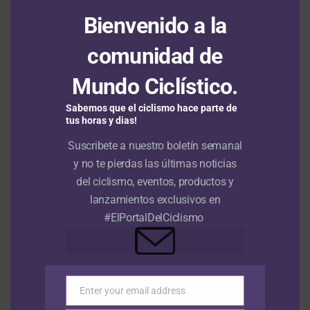
Brandon Vega (GW Erco Sportfitness)
, quienes
Bienvenido a la
terminaron 2° y 3°, respectivamente.
comunidad de
La carrera más importante del calendario nacional
arrancó con 150 pedalistas
, quienes tomaron la salida en
Mundo Ciclístico.
la capital del departamento del
Huila
. En los primeros
Sabemos que el ciclismo hace parte de
compases el grupo permaneció compacto hasta que se
tus horas y dias!
presentaron los primeros ataques antes de llegar al
SEGUIR LEYENDO
Suscribete a nuestro boletín semanal
municipio de
Garzón
.
y no te pierdas las últimas noticias
del ciclismo, eventos, productos y
lanzamientos exclusivos en
RUTA
#ElPortalDelCiclismo
Kasia Niewiadoma estalla contra
FDJ tras ceder el amarillo: “Perdí
todo el respeto por ellas”
Enter your email address
Email
Publicado
Hace 16 horas
el
8 agosto, 2026