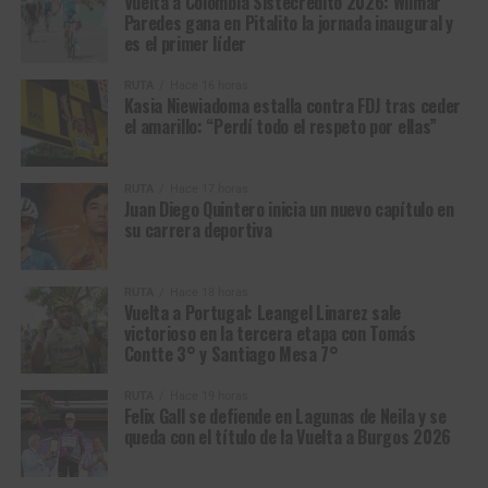
Vuelta a Colombia Sistecrédito 2026: Wilmar
la oportunidad de afrontar por primera vez un calendario
Paredes gana en Pitalito la jornada inaugural y
internacional de gran exigencia. El equipo apostó por su
es el primer líder
talento y lo llevó a competir en Europa, permitiéndole
conocer de cerca el ciclismo del viejo continente y
RUTA
Hace 16 horas
Kasia Niewiadoma estalla contra FDJ tras ceder
enfrentarse a escenarios que serían fundamentales para
el amarillo: “Perdí todo el respeto por ellas”
su formación.
Entre las competencias que disputó estuvieron la Copa de
RUTA
Hace 17 horas
Juan Diego Quintero inicia un nuevo capítulo en
Naciones de Polonia, la Copa de Naciones de República
su carrera deportiva
Checa, la Ronde de l’Isard, el Giro Next Gen, carreras que,
más allá de los resultados, representaron para el joven
corredor una experiencia fundamental para adquirir
RUTA
Hace 18 horas
Vuelta a Portugal: Leangel Linarez sale
madurez, conocer nuevas dinámicas de competencia y
victorioso en la tercera etapa con Tomás
entender las exigencias del ciclismo internacional.
Contte 3° y Santiago Mesa 7°
Ese proceso también se reflejó en Colombia. Juan Diego
RUTA
Hace 19 horas
Felix Gall se defiende en Lagunas de Neila y se
cerró la Vuelta de la Juventud con un destacado cuarto
queda con el título de la Vuelta a Burgos 2026
lugar en la clasificación general, resultado que confirmó
las condiciones de un corredor que comenzaba a