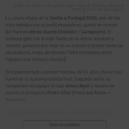
El francés Alexis Guerin ganó la cuarta etapa de la Vuelta a Portugal
🏆 𝗗𝗘𝗠𝗜
2026. (Foto © Tour de Pologne)
Wilmar Paredes, nuevo líder de la Vuelta a Colombia Sistecrédito 2026.
(Foto Anderson Bonilla © RMC)
𝗩𝗢𝗟𝗟𝗘𝗥𝗜𝗡𝗚 s’impose
La cuarta etapa de la
Vuelta a Portugal 2026
, una de las
más temidas por su perfil montañoso, quedó en manos
à Nice et remporte le Tour
Clasificación General Individual
del francés
Alexis Guerin (Anicolor / Campicarn)
. El
de France Femmes avec
corredor galo fue el más fuerte en el último ascenso y
Zwift 2026 ! 💛
terminó ganando por más de un minuto el primer duelo de
1
Wilmar
Team Medellín –
8:47:59
Paredes
EPM
escaladores, luego de recorrer 154,6 kilómetros entre
Figueiró dos Vinhos y Covilhã.
2
Brandon Vega
GW Erco
0:10
#WatchTheFemmes
SportFitness
El experimentado corredor francés, de 34 años, fue el más
pic.twitter.com/AFokFE5FV
3
Kevin Castillo
Orgullo Paisa
0:14
fuerte en la durísima subida final. Segundo entró su
k
compañero de equipo el ruso
Artem Nych
y tercero se
4
Felipe Bravo
GW Erco
0:16
reportó el portugués
Pedro Silva (Feira dos Sofás –
SportFitness
Boavista)
.
5
José Ramón
Canel’s – Java
0:19
— Le Tour de France Femmes avec Zwift
Muñiz
(@LeTourFemmes)
August 9, 2026
Con relación a los colombianos, el zipaquireño
Jesús
El momento clave se dio en la última subida al Col d’Èze,
6
Juan Diego
Team Sistecredito
0:20
David Peña (Efapel Cycling)
fue el mejor de los
por su vertiente más exigente. Niewiadoma atacó primero,
Hoyos
SEGUIR LEYENDO
escarabajos, cerrando el top 10, mientras que el