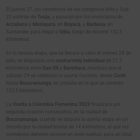
El jueves 27, las corredoras de las categorías élite y Sub-
23 saldrán de
Tunja,
y pasarán por los municipios de
Arcabuco
y
Moniquirá
, en
Boyacá
, y
Barbosa
, en
Santander, para llegar a
Oiba
, luego de recorrer 132,3
kilómetros.
En la tercera etapa, que se llevará a cabo el viernes 28 de
julio, se disputará una
contrarreloj individual
de 21,3
kilómetros entre
San Gil
y
Barichara
, mientras que el
sábado 29 se celebrará la cuarta fracción, desde
Curití
hasta
Bucaramanga
, en jornada en la que se correrán
102,5 kilómetros.
La
Vuelta a Colombia Femenina 2023
finalizará por
segunda ocasión consecutiva, en la ciudad de
Bucaramanga
, cuando se dispute la quinta etapa en un
circuito por la ciudad bonita de 14 kilómetros, al que las
corredoras deberán recorrer en siete vueltas, para un total