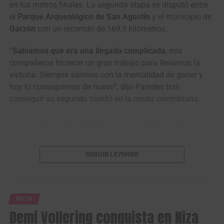
en los metros finales. La segunda etapa se disputó entre
el
Parque Arqueológico de San Agustín
y el municipio de
Garzón
con un recorrido de 169,9 kilómetros.
“
Sabíamos que era una llegada complicada
, mis
compañeros hicieron un gran trabajo para llevarnos la
victoria. Siempre salimos con la mentalidad de ganar y
hoy lo conseguimos de nuevo”, dijo Paredes tras
conseguir su segundo triunfo en la ronda colombiana.
Felipe Bravo 3° y Brandon Vega 2°, en la segunda etapa de la Vuelta a
Colombia 2026. (Foto Anderson Bonilla © RMC)
SEGUIR LEYENDO
El corredor paisa, que se ratificó en el liderato de la
carrera, derrotó holgadamente a dos hombres del
GW
Erco Sportfitness
:
Brandon Vega
y
Felipe Bravo
, quienes
se reportaron 2° y 3°, respectivamente, ambos con el
RUTA
mismo tiempo del ganador.
Demi Vollering conquista en Niza