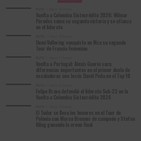
Con este resultado, Vollering cierra una edición marcada
RUTA
Hace 10 horas
Vuelta a Colombia Sistecrédito 2026: Wilmar
por los cambios de liderato —hasta cuatro corredoras
Paredes suma su segunda victoria y se afianza
View this post on Instagram
distintas vistieron el amarillo— y por la polémica de Niza
en el liderato
en la etapa 8, que dejó heridas abiertas con Niewiadoma.
RUTA
Hace 10 horas
El Tour de Francia Femenino 2026 queda así en manos de
Demi Vollering conquista en Niza su segundo
una Vollering que, dos años después de perder el título por
Tour de Francia Femenino
apenas cuatro segundos ante la propia polaca, se tomó
RUTA
Hace 11 horas
revancha a orillas de la Costa Azul.
Vuelta a Portugal: Alexis Guerin saca
diferencias importantes en el primer duelo de
Alexis Guerin, ganador de la cuarta etapa de la Vuelta a Portugal 2026.
escaladores con Jesús David Peña en el Top 10
Clasificación General Final
(Foto © Tour de Pologne)
RUTA
Hace 12 horas
Felipe Bravo defendió el liderato Sub-23 en la
Volta a Portugal em Bicicleta (2.1)
1
Demi Vollering
FDJ United-SUEZ
30:54:51
Vuelta a Colombia Sistecrédito 2026
Resultados Etapa 4 | Figueiró dos Vinhos –
2
Katarzyna
CANYON//SRAM
1:18
RUTA
Hace 13 horas
Niewiadoma
El Tudor se lleva los honores en el Tour de
Covilhã (Torre) (154,6 km)
Polonia con Marco Brenner de campeón y Stefan
3
Elisa Longo
UAE Team L’IMAD
4:19
Küng ganando la crono final
Borghini
1
Alexis Guérin
Anicolor / Campicarn
4:09:48
Cycling Team
4
Antonia
CANYON//SRAM
5:10