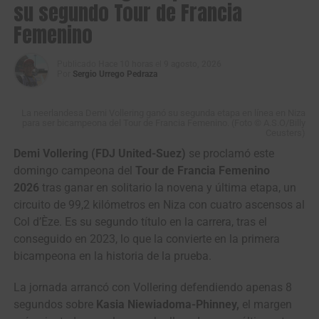
su segundo Tour de Francia
La carrera más importante del calendario nacional
seguirá en el
departamento del Huila
y continuará este
Femenino
lunes con su tercera etapa de 160,5 kilómetros entre el
municipio de
Garzon
y la ciudad de
Neiva
.
Publicado
Hace 10 horas
el
9 agosto, 2026
Por
Sergio Urrego Pedraza
Vuelta a Colombia (2.2)
Resultados Etapa 2 | San Agustin – Garzón
La neerlandesa Demi Vollering ganó su segunda etapa en línea en Niza
para ser bicampeona del Tour de Francia Femenino. (Foto © A.S.O/Billy
(169,9 km)
Ceusters)
Demi Vollering (FDJ United-Suez)
se proclamó este
domingo campeona del
Tour de Francia Femenino
1
Wilmar Paredes
Team Medellín – EPM
3:55:27
2026
tras ganar en solitario la novena y última etapa, un
2
Brandon Vega
GW Erco SportFitness
m.t.
circuito de 99,2 kilómetros en Niza con cuatro ascensos al
3
Felipe Bravo
GW Erco SportFitness
m.t.
Col d’Èze. Es su segundo título en la carrera, tras el
conseguido en 2023, lo que la convierte en la primera
4
Juan Diego
Team Sistecrédito
m.t.
bicampeona en la historia de la prueba.
Hoyos
5
Richard Huera
Best PC
m.t.
La jornada arrancó con Vollering defendiendo apenas 8
segundos sobre
Kasia Niewiadoma-Phinney,
el margen
6
Sebastián
Team Sistecrédito
m.t.