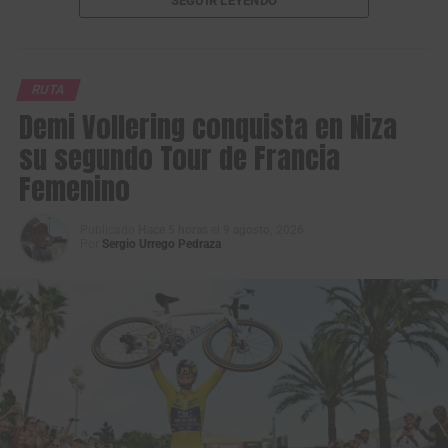
SEGUIR LEYENDO
RUTA
Demi Vollering conquista en Niza
su segundo Tour de Francia
Femenino
Felipe Bravo 3° y Brandon Vega 2°, en la segunda etapa de la Vuelta a
Colombia 2026. (Foto Anderson Bonilla © RMC)
Publicado
Hace 5 horas
el
9 agosto, 2026
Por
Sergio Urrego Pedraza
El corredor paisa, que se ratificó en el liderato de la
carrera, derrotó holgadamente a dos hombres del
GW
Erco Sportfitness
:
Brandon Vega
y
Felipe Bravo
, quienes
se reportaron 2° y 3°, respectivamente, ambos con el
mismo tiempo del ganador.
La carrera más importante del calendario nacional
seguirá en el
departamento del Huila
y continuará este