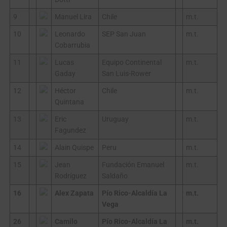
9
Manuel Lira
Chile
m.t.
10
Leonardo
SEP San Juan
m.t.
Cobarrubia
11
Lucas
Equipo Continental
m.t.
Gaday
San Luis-Rower
12
Héctor
Chile
m.t.
Quintana
13
Eric
Uruguay
m.t.
Fagundez
14
Alain Quispe
Peru
m.t.
15
Jean
Fundación Emanuel
m.t.
Rodríguez
Saldaño
16
Alex Zapata
Pío Rico-Alcaldía La
m.t.
Vega
26
Camilo
Pío Rico-Alcaldía La
m.t.