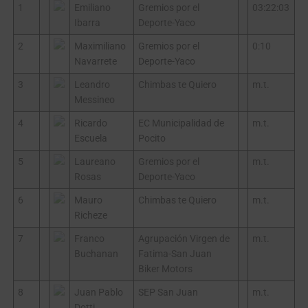
1
Emiliano
Gremios por el
03:22:03
Ibarra
Deporte-Yaco
2
Maximiliano
Gremios por el
0:10
Navarrete
Deporte-Yaco
3
Leandro
Chimbas te Quiero
m.t.
Messineo
4
Ricardo
EC Municipalidad de
m.t.
Escuela
Pocito
5
Laureano
Gremios por el
m.t.
Rosas
Deporte-Yaco
6
Mauro
Chimbas te Quiero
m.t.
Richeze
7
Franco
Agrupación Virgen de
m.t.
Buchanan
Fatima-San Juan
Biker Motors
8
Juan Pablo
SEP San Juan
m.t.
Dotti