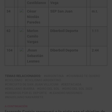
Castiblanco
Vega
34
César
SEP San Juan
m.t.
Nicolás
Paredes
62
Marlon
Diberboll Deporte
1:11
Camilo
Vargas
104
Jhoan
Diberboll Deporte
2:44
Sebastián
Lesmes
TEMAS RELACIONADOS:
ARGENTINA
CHIMBAS TE QUIERO
CICLISMO
CICLISMO ARGENTINO
CIRCUITO DE SAN JUAN VILLICUM
DESTACADA
EMILIANO IBARRA
GIRO DEL SOL
GIRO DEL SOL 2023
GREMIOS POR EL DEPORTE
LEANDRO MESSINEO
MAXILIANO NAVARRETE
A CONTINUACIÓN
Fernando Gaviria regresará a la pista con el objetivo de