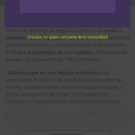
El antioqueño Wilmar Paredes también ganó la segunda etapa de la
Vuelta a Colombia Sistecrédito 2026. (Foto Anderson Bonilla © RMC)
El antioqueño
Wilmar Paredes (Team Medellín-EPM)
sumó este domingo su segunda victoria en la
Vuelta a
Gracias, no quiero ser parte de la comunidad
Colombia Sistecrédito 2026
tras mostrar toda su potencia
en los metros finales. La segunda etapa se disputó entre
el
Parque Arqueológico de San Agustín
y el municipio de
Garzón
con un recorrido de 169,9 kilómetros.
“
Sabíamos que era una llegada complicada
, mis
compañeros hicieron un gran trabajo para llevarnos la
victoria. Siempre salimos con la mentalidad de ganar y
hoy lo conseguimos de nuevo”, dijo Paredes tras
conseguir su segundo triunfo en la ronda colombiana.