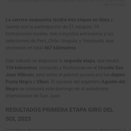
Emiliano Ibarra ganó la primera etapa del Giro del Sol 2023. (Foto © Giro
del Sol 2023)
La carrera sanjuanina tendrá tres etapas en línea
y
cuenta con la participación de 21 equipos, 14
formaciones locales, tres conjuntos extranjeros y las
selecciones de Perú, Chile, Uruguay y Venezuela, que
recorrerán en total
467 kilómetros
.
Este sábado se disputará la
segunda etapa
, que tendrá
134 kilómetros
, iniciando y finalizando en el
Circuito San
Juan Villicum
, pero antes el pelotón pasará por los
diques
Punta Negra
y
Ullum
. El sucesor del argentino
Agustín del
Negro
se conocerá este domingo en el autódromo
internacional de San Juan.
RESULTADOS PRIMERA ETAPA GIRO DEL
SOL 2023