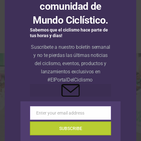
2026: Wilmar Paredes suma su
comunidad de
segunda victoria y se afianza en el
Mundo Ciclístico.
liderato
Sabemos que el ciclismo hace parte de
tus horas y dias!
Publicado
Hace 4 horas
el
9 agosto, 2026
Por
Redacción RMC
Suscribete a nuestro boletín semanal
y no te pierdas las últimas noticias
del ciclismo, eventos, productos y
lanzamientos exclusivos en
#ElPortalDelCiclismo
Enter your email address
Email
SUBSCRIBE