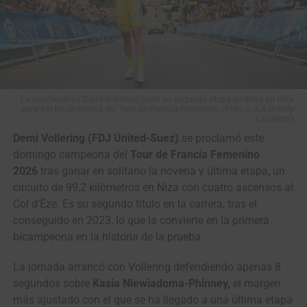
lunes con su tercera etapa de 160,5 kilómetros entre el
municipio de
Garzon
y la ciudad de
Neiva
.
Vuelta a Colombia (2.2)
Resultados Etapa 2 | San Agustin – Garzón
La neerlandesa Demi Vollering ganó su segunda etapa en línea en Niza
(169,9 km)
para ser bicampeona del Tour de Francia Femenino. (Foto © A.S.O/Billy
Ceusters)
Demi Vollering (FDJ United-Suez)
se proclamó este
1
Wilmar Paredes
Team Medellín – EPM
3:55:27
domingo campeona del
Tour de Francia Femenino
2
Brandon Vega
GW Erco SportFitness
m.t.
2026
tras ganar en solitario la novena y última etapa, un
circuito de 99,2 kilómetros en Niza con cuatro ascensos al
3
Felipe Bravo
GW Erco SportFitness
m.t.
Col d’Èze. Es su segundo título en la carrera, tras el
4
Juan Diego
Team Sistecrédito
m.t.
conseguido en 2023, lo que la convierte en la primera
Hoyos
bicampeona en la historia de la prueba.
5
Richard Huera
Best PC
m.t.
La jornada arrancó con Vollering defendiendo apenas 8
6
Sebastián
Team Sistecrédito
m.t.
segundos sobre
Kasia Niewiadoma-Phinney,
el margen
Castaño
más ajustado con el que se ha llegado a una última etapa