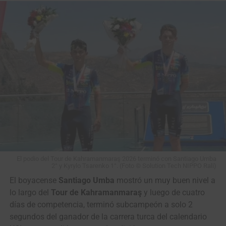
COLOMBIANAAAAA!!
Santiago Mesa
(Anicolor) GANÓ en un
cerrado sprint la etapa
de la Vuelta a Portugal
2026 (Sines › Albufeira,
180.4 Kms)
#VamosEscarabajos
#CiclismoColombiano
El podio del Tour de Kahramanmaraş 2026 terminó con Santiago Umba
#Colombia
2° y Kyrylo Tsarenko 1°. (Foto © Solution Tech NIPPO Rali)
El boyacense
Santiago Umba
mostró un muy buen nivel a
lo largo del
Tour de Kahramanmaraş
y luego de cuatro
©️
@cyclingontnt
…
días de competencia, terminó subcampeón a solo 2
segundos del ganador de la carrera turca del calendario