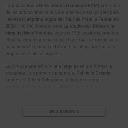
Umba
NIPPO Rali
10
Martins João
Credibom – LA Alumínios
m.t.
La polaca
Kasia Niewiadoma (Canyon-SRAM)
firmó una
– Marcos Car
3
Rein
Kinan Racing Team
0:31
de las actuaciones más contundentes de su carrera para
Taaramäe
llevarse la
séptima etapa del Tour de Francia Femenino
28
Adrián
Gi Group Holding –
m.t.
2026
, 146,8 kilómetros entre
La Voulte-sur-Rhône y la
Bustamante
Simoldes – UDO
4
Adne van
Terengganu Cycling
0:37
cima del Mont Ventoux
, con sus 15.6 crueles kilómetros.
Engelen
Team
44
Jesús David
Efapel Cycling
m.t.
El paisaje marciano que desde hace más de medio siglo
Peña
5
Awet Aman
Istanbul Team
0:41
ha definido la general del Tour masculino, hoy hacía lo
6
Mathias
VC Fukuoka
0:57
propio con el de las mujeres.
Bregnhøj
La jornada arrancó con una larga pelea por formar la
7
Benjamín
Terengganu Cycling
1:43
escapada. Los primeros puertos, el
Col de la Grande
Prades
Team
Limite
y el
Col du Colombier
, no lograron romper el
8
Fergus
Terengganu Cycling
2:33
pelotón. Recién a unos 75 kilómetros de meta se
Browning
Team
consolidó un grupo de cabeza con
Idoia Eraso, Marit
9
Jo
Kinan Racing Team
2:36
Raaijmakers, Ruby Roseman-Gannon, Mia Griffin
y la
Hashikawa
antioqueña
Paula Patiño (Laboral Kutxa)
. El grupo fue
SEGUIR LEYENDO
creciendo hasta sacarle varios minutos al pelotón.
10
Gerard
VC Fukuoka
2:52
Ledesma
En el paso por el
Col de Suzette
, Roseman-Gannon se