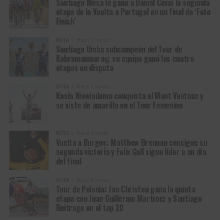
Santiago Mesa le gana a Daniel Cavia la segunda
8
Fábio Costa
Feira dos Sofás –
0:21
etapa de la Vuelta a Portugal en un final de ‘Foto
Boavista
Finish’
9
Rúben
Feira dos Sofás –
0:22
RUTA
Hace 3 horas
Rodrigues
Boavista
Kasia Niewiadoma se visitó de amarillo en el Mont Ventoux (Foto ©
Santiago Umba subcampeón del Tour de
A.S.O/Billy Ceusters)
Kahramanmaraş; su equipo ganó las cuatro
10
Daniel Cavia
Burgos Burpellet BH
0:22
etapas en disputa
Entonces contraatacó Niewiadoma y esa sí fue la
estocada real. Reusser y Vollering se miraron, ninguna
RUTA
Hace 4 horas
Kasia Niewiadoma conquista el Mont Ventoux y
quiso asumir la persecución. Ese instante de duda les
se viste de amarillo en el Tour Femenino
costaría el amarillo. La polaca no volvió a mirar atrás. A 8
kilómetros ya sacaba varios segundos; a 5,5 superaba el
minuto.
RUTA
Hace 5 horas
Vuelta a Burgos: Matthew Brennan consigue su
segunda victoria y Felix Gall sigue líder a un día
Niewiadoma cruzó la meta en solitario, su primera victoria
del final
de etapa en un Tour de Francia a pesar de su idílica
relación con el Tour de France Femmes: tercera en 2022,
RUTA
Hace 6 horas
Tour de Polonia: Jan Christen gana la quinta
2023, 2025 y gran campeona en 2024. Vollering entró
etapa con Juan Guillermo Martínez y Santiago
segunda a 1:16 tras descolgar a Reusser en el tramo final.
Buitrago en el top 20
La campeona mundial de CRI terminó cuarta, superada