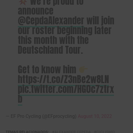
We’re proud to
announce
@CepdaAlexander
will join
our roster beginning later
this month with the
Deutschland Tour.
Get to know him
https://t.co/Z3nBe2w8LN
pic.twitter.com/HG0c7ztrx
b
— EF Pro Cycling (@EFprocycling)
August 10, 2022
TEMAS RELACIONADOS:
ALEXANDER CEPEDA
CICLISMO