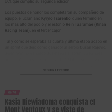
UCI, que cumplió su segunda edición.
— Mundo Ciclístico (@mundociclistico)
August 7, 2026
Los puestos de honor los completaron su compañero de
equipo, el ucraniano
Kyrylo Tsarenko
, quien terminó en
los más alto del podio y el estonio
Rein Taaramäe (Kinan
Racing Team),
en el tercer cajón.
Tal y como se esperaba, la cuarta y última etapa acabó en
un sprint que dejó como ganador al serbio
Dušan Rajović
,
quien terminó ganando dos etapas al sprint. La jornada
final contó con un recorrido de 110,8 kilómetros en terreno
en su mayoró llano.
SEGUIR LEYENDO
La carrera turca terminó siendo un monólogo del equipo
Santiago Mesa, ganador de la segunda etapa en línea de la Vuelta a
italiano
Solution Tech NIPPO Rali
, que ganó las cuatro
Portugal 2026. (Foto Volta a Portugal © Reproducción RTP)
etapas en disputa, una con el ucraniano
Kyrylo Tsarenko
,
RUTA
otra con el colombiano
Santiago Umba
y dos más con el
Volta a Portugal em Bicicleta (2.1)
Kasia Niewiadoma conquista el
serbio
Dušan Rajović
.
Resultados Etapa 2 | Sines – Albufeira (180,4
Mont Ventoux y se viste de