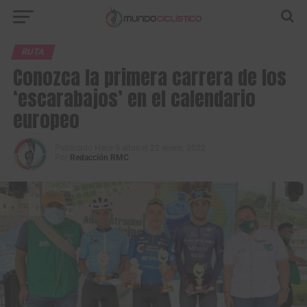
RUTA
Conozca la primera carrera de los
‘escarabajos’ en el calendario
europeo
Publicado
Hace 5 años
el
22 enero, 2022
Por
Redacción RMC