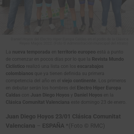
Daniel Hoyos del Electro Hiper Europa Caldas en el podio de la Clásica
Reyes Magos 2022. (Foto © Administración municipal del Atrato)
La
nueva temporada
en
territorio europeo
está a punto
de comenzar en pocos días por lo que la
Revista Mundo
Ciclístico
realizó una lista con los
escarabajos
colombianos
que ya tienen definida su primera
competencia del año en el
viejo continente
. Los primeros
en debutar serán los hombres del
Electro Hiper Europa
Caldas
con
Juan Diego Hoyos
y
Daniel Hoyos
en la
Clásica Comunitat Valenciana
este domingo 23 de enero.
Juan Diego Hoyos 23/01 Clásica Comunitat
Valenciana
–
ESPAÑA
*(Foto © RMC)