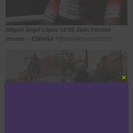
Miguel Ángel López 14/02 Jaén Paraiso
Interior
–
ESPAÑA
*(BettiniPhoto©2020)
Clos
this
modu