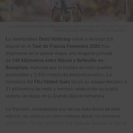
La neerlandesa Demi Vollering ganó la quinta etapa del Tour de Francia
Femenino 2026 (Foto©A.S.O./Billy Ceusters)
L
a neerlandesa
Demi Vollering
volvió a levantar los
brazos en el
Tour de Francia Femenino 2026
tras
imponerse en la quinta etapa, una exigente jornada
de
140 kilómetros entre Mâcon y Belleville-en-
Beaujolais
, marcada por la friolera de ocho puertos
puntuables y 2.900 metros de desnivel positivo. La
corredora del
FDJ United-Suez
lanzó su ataque decisivo a
31 kilómetros de meta y terminó celebrando su cuarta
victoria de etapa en la Grande Boucle femenina.
La fracción, considerada una de las más duras de esta
edición, se corrió a un ritmo intenso desde los primeros
kilómetros. En los ascensos a la
Côte de Cenves
, el
Col de
la Croix de l’Orme
, la
Côte de Saint-Christophe
y el
Col de