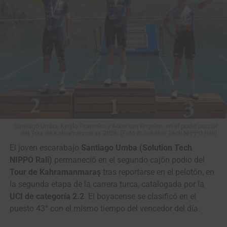
La suiza Marlen Reusser mantuvo la camiseta de líder del Tour de
France Femmes tras la 5a etapa (Foto©A.S.O./Billy Ceusters)
El momento clave llegó en el
Col de Durbize
, donde el
trabajo de
Évita Muzic
y
Célia Gery
preparó el ataque de
Santiago Umba, Kyrylo Tsarenko y Adne van Engelen, en el podio parcial
del Tour de Kahramanmaraş 2026. (Foto © Solution Tech NIPPO Rali)
Vollering a 700 metros de la cima. Solo
Marlen
Reusser
,
Katarzyna Niewiadoma-Phinney
e
Isabella
El joven escarabajo
Santiago Umba (Solution Tech
Holmgren
pudieron seguir el movimiento, mientras la
NIPPO Rali)
permaneció en el segundo cajón podio del
campeona defensora
Pauline Ferrand-Prévot
,
Cédrine
Tour de Kahramanmaraş
tras reportarse en el pelotón, en
Kerbaol
y
Anna van der Breggen
cedieron terreno y
la segunda etapa de la carrera turca, catalogada por la
quedaron fuera de la pelea por la etapa y salvo milagrosa
UCI de categoría 2.2
. El boyacense se clasificó en el
remontada de la lucha por el podio general.
puesto 43° con el mismo tiempo del vencedor del día.