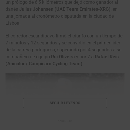
6
Antonia
CANYON//SRAM
0:45
un prólogo de 6,5 kilómetros que dejó como ganador al
Niedermaier
danés
Julius Johansen (UAE Team Emirates-XRG)
, en
una jornada al cronómetro disputada en la ciudad de
7
Nienke Vinke
Team SD Worx –
1:12
Lisboa.
Protime
8
Femke de Vries
Team Visma | Lease a
1:12
El corredor escandibavo firmó el triunfo con un tiempo de
Bike
7 minutos y 12 segundos y se convirtió en el primer líder
9
Niamh Fisher-
Human Powered Health
1:12
de la carrera portuguesa, superando por 4 segundos a su
Black
compañero de equipo
Rui Oliveira
y por 7 a
Rafael Reis
(Anicolor / Campicarn Cycling Team)
.
10
Thalita de Jong
Lidl – Trek
1:15
51
Paula Patiño
Laboral Kutxa-
10:39
Fundacion Euskadi
El podio de la segunda etapa del Tour de Kahramanmaraş 2026. (Foto ©
Solution Tech NIPPO Rali)
SEGUIR LEYENDO
Tour of Kahramanmaraş (2.2)
Resultados Etapa 2 | Kahramanmaraş –
ANUNCIO
Kahramanmaraş (114 km)