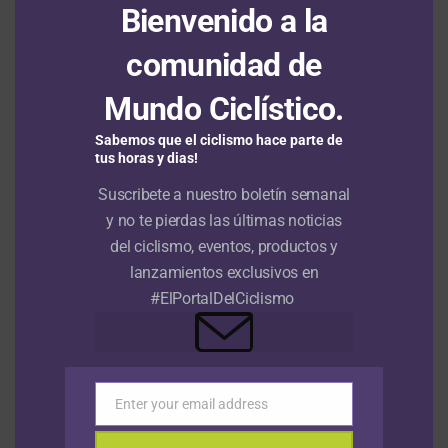
Sergio Higuita 05/03 Strade Bianchi –
ITALIA
Bienvenido a la
*(Foto Twitter ©Sergio Higuita)
comunidad de
Mundo Ciclístico.
Sabemos que el ciclismo hace parte de
tus horas y dias!
Suscribete a nuestro boletín semanal
y no te pierdas las últimas noticias
del ciclismo, eventos, productos y
lanzamientos exclusivos en
#ElPortalDelCiclismo
TEMAS RELACIONADOS:
CALENDARIO CICLÍSTICO 2022
Enter your email address
CICLISMO
DANIEL FELIPE MARTINEZ
DESTACADA
Email
EGAN BERNAL
FERNANDO GAVIRIA
JESÚS DAVID PEÑA
JHONATAN RESTREPO
MIGUEL ANGEL LOPEZ