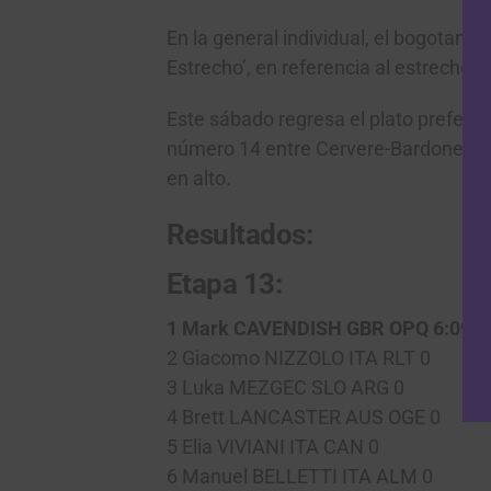
En la general individual, el bogotano
Estrecho’, en referencia al estrecho d
Este sábado regresa el plato preferi
número 14 entre Cervere-Bardonecchia
en alto.
Resultados:
Etapa 13:
1 Mark CAVENDISH GBR OPQ 6:09:5
2 Giacomo NIZZOLO ITA RLT 0
3 Luka MEZGEC SLO ARG 0
4 Brett LANCASTER AUS OGE 0
5 Elia VIVIANI ITA CAN 0
6 Manuel BELLETTI ITA ALM 0