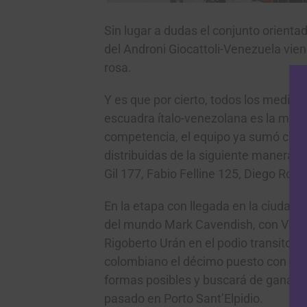
Sin lugar a dudas el conjunto orient
del Androni Giocattoli-Venezuela vien
rosa.
Y es que por cierto, todos los medios
escuadra ítalo-venezolana es la más c
competencia, el equipo ya sumó casi
distribuidas de la siguiente manera:
Gil 177, Fabio Felline 125, Diego Rosa
En la etapa con llegada en la ciuda
del mundo Mark Cavendish, con Vincen
Rigoberto Urán en el podio transitorio
colombiano el décimo puesto con Migu
formas posibles y buscará de ganar un
pasado en Porto Sant’Elpidio.