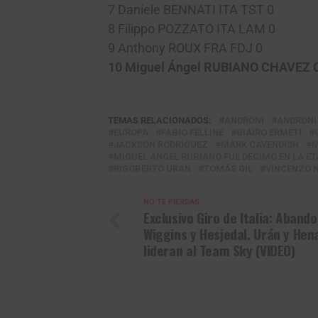
7 Daniele BENNATI ITA TST 0
8 Filippo POZZATO ITA LAM 0
9 Anthony ROUX FRA FDJ 0
10 Miguel Ángel RUBIANO CHAVEZ 
TEMAS RELACIONADOS:
ANDRONI
ANDRONI
EUROPA
FABIO FELLINE
GIAIRO ERMETI
JACKSON RODRÍGUEZ
MARK CAVENDISH
M
MIGUEL ÁNGEL RUBIANO FUE DÉCIMO EN LA ETAP
RIGOBERTO URAN
TOMÁS GIL
VINCENZO N
NO TE PIERDAS
Exclusivo Giro de Italia: Aband
Wiggins y Hesjedal. Urán y Hen
lideran al Team Sky (VIDEO)