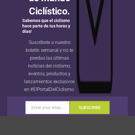
Ciclístico.
 ocupa el puesto 51 a más de 47 minutos del ‘Tiburón del
e Mesina (Sicilia), lugar de nacimiento de Nibali.
Sabemos que el ciclismo
hace parte de tus horas y
dias!
do por nuestros escarabajos, cuando se cumpla la etapa
 (Jafferau), con un recorrido de 156 kilómetros y final
Suscribete a nuestro
boletín semanal y no te
pierdas las últimas
noticias del ciclismo,
eventos, productos y
lanzamientos exclusivos
en #ElPortalDelCiclismo
5
Enter your email address
SUBSCRIBE
Email