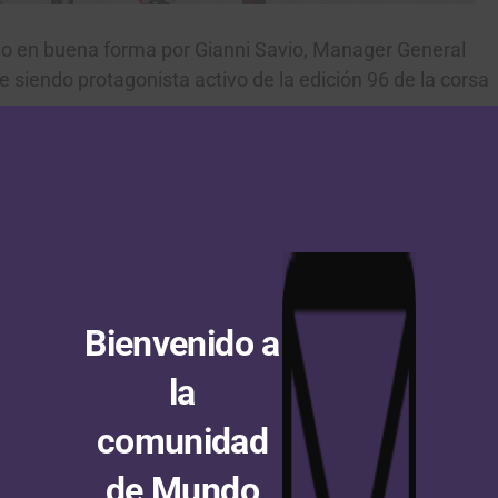
ado en buena forma por Gianni Savio, Manager General
e siendo protagonista activo de la edición 96 de la corsa
 de comunicación a nivel internacional reconocen que la
ombativa del presente Giro. En la primera parte de la
 mil kilómetros de escapadas, -más precisamente 993-
 Emanuele Sella con 278, Jackson Rodríguez 217, Tomás
 8 y hoy Giairo Ermeti aportó 188.
Bienvenido a
d de Cherasco, donde se impuso de nuevo el ex campeón
zo Nibali hasta ahora con la camiseta rosa, y
la
 de la competencia, el conjunto logró con otro
el Ángel Rubiano, que lo sigue intentando de todas las
comunidad
a nueva fracción en el Giro, tal y como lo hizo el año
de Mundo