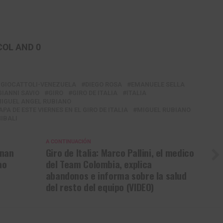
COL AND 0
Gracias, no quiero ser parte de la comunidad
 GIOCATTOLI-VENEZUELA
DIEGO ROSA
EMANUELE SELLA
GIANNI SAVIO
GIRO
GIRO DE ITALIA
ITALIA
IGUEL ANGEL RUBIANO
A DE ESTE VIERNES EN EL GIRO DE ITALIA
MIGUEL RUBIANO
IBALI
A CONTINUACIÓN
onan
Giro de Italia: Marco Pallini, el medico
ao
del Team Colombia, explica
abandonos e informa sobre la salud
del resto del equipo (VIDEO)