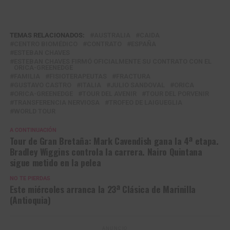
TEMAS RELACIONADOS:
AUSTRALIA
CAIDA
CENTRO BIOMÉDICO
CONTRATO
ESPAÑA
ESTEBAN CHAVES
ESTEBAN CHAVES FIRMÓ OFICIALMENTE SU CONTRATO CON EL
ORICA-GREENEDGE
FAMILIA
FISIOTERAPEUTAS
FRACTURA
GUSTAVO CASTRO
ITALIA
JULIO SANDOVAL
ORICA
ORICA-GREENEDGE
TOUR DEL AVENIR
TOUR DEL PORVENIR
TRANSFERENCIA NERVIOSA
TROFEO DE LAIGUEGLIA
WORLD TOUR
A CONTINUACIÓN
Tour de Gran Bretaña: Mark Cavendish gana la 4ª etapa.
Bradley Wiggins controla la carrera. Nairo Quintana
sigue metido en la pelea
NO TE PIERDAS
Este miércoles arranca la 23ª Clásica de Marinilla
(Antioquia)
ANUNCIO