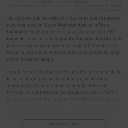
Wout Van Aert añadió el codiciado adoquín a su palmarés tras un
histórico mano a mano con Pogacar en el propio velódromo de Roubaix
(Foto©A.S.O./Billy Ceusters)
Hay victorias que se celebran, y hay otras que se parecen
a una resurrección. La de
Wout van Aert
en la
París-
Roubaix
fue exactamente eso: una escena salida de
El
Renacido
, la película de
Alejandro González Iñárritu
, en la
que un trampero y explorador del siglo XIX no sobrevive
porque la vida o la suerte le sonrían, sino porque se niega
“Han sido días muy duros para todos.
La partida de
a morir antes de tiempo.
Cristian Camilo nos dejó un dolor muy grande como
equipo, como familia y como seres humanos
. Después
Durante meses, el belga pareció arrastrarse entre la niebla
de conversar entre corredores, directivos y cuerpo técnico,
de las caídas, la presión, las dudas y esas derrotas
tomamos la decisión de continuar esta gira por Europa
incómodas para un campeón de su talla. Pero este
como homenaje a su memoria
. Fue una decisión
domingo, en el
infierno de los adoquines
, volvió del frío,
unánime del grupo, porque sentimos que seguir en
del dolor de la maldita caída en
La Vuelta 2024
y de sus
carrera, mantenernos unidos y competir en su nombre
propios fantasmas para firmar en el añejo
velódromo de
también es una forma de recordarlo y de honrar todo lo
Roubaix
una de las victorias más impresionantes,
que entregó a este equipo”, señaló el director deportivo del
emotivas y redentoras de su ya brillante carrera.
Nu Colombia,
Raúl Mesa
.
SEGUIR LEYENDO