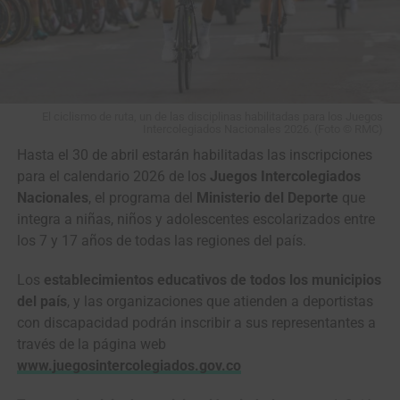
El duelo de colosos en el pavé de París-Roubaix (Foto©A.S.O./Billy
Ceusters)
Ahí empezó a tomar forma la batalla que todos
soñábamos: dos gigantes solos frente al adoquín,
El ciclismo de ruta, un de las disciplinas habilitadas para los Juegos
Intercolegiados Nacionales 2026. (Foto © RMC)
midiéndose a golpe de pedales, dos pura sangre cabeza a
Hasta el 30 de abril estarán habilitadas las inscripciones
cabeza, todavía con casi
100 kilómetros
y un mar de
para el calendario 2026 de los
Juegos Intercolegiados
piedras por delante.
Nacionales
, el programa del
Ministerio del Deporte
que
En
El Renacido
,
Hugh Glass
es despedazado por un oso,
integra a niñas, niños y adolescentes escolarizados entre
enterrado vivo, lanzado al abismo con su caballo y
los 7 y 17 años de todas las regiones del país.
obligado a atravesar a pie un desierto de hielo y
Los
establecimientos educativos de todos los municipios
temperaturas bajo cero. Así también
Pogacar
y
Van der
del país
, y las organizaciones que atienden a deportistas
Poel
parecieron quedar a merced del infierno en
con discapacidad podrán inscribir a sus representantes a
plena
París-Roubaix
.
través de la página web
www.juegosintercolegiados.gov.co