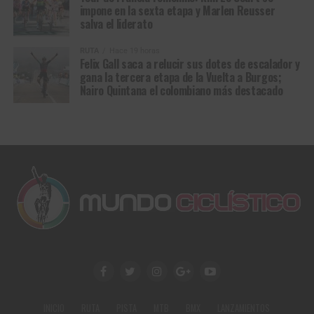
impone en la sexta etapa y Marlen Reusser
cine, también
Van Aert
firmó una victoria destinada a
salva el liderato
perdurar en la memoria del ciclismo, una de esas que se
cuentan durante décadas porque no solo coronan a un
RUTA
Hace 19 horas
campeón: también alimentan los mitos.
Felix Gall saca a relucir sus dotes de escalador y
gana la tercera etapa de la Vuelta a Burgos;
Nairo Quintana el colombiano más destacado
Tadej Pogacar y su pinchazo que lo obligó a usar la bicicleta neutral. El
infierno de París Roubaix en su máximo esplendor
INICIO
RUTA
PISTA
MTB
BMX
LANZAMIENTOS
(Foto©A.S.O./Pressesports/Etienne Garnier)