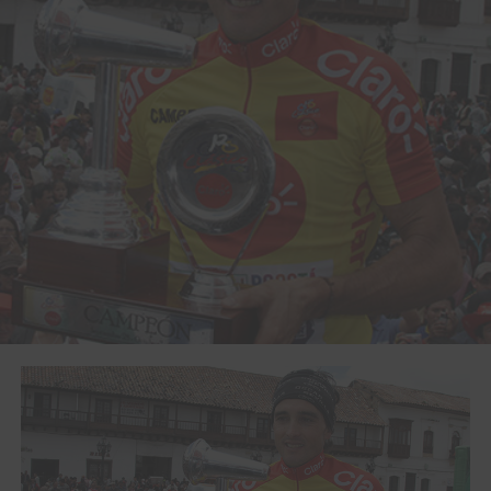
esta camiseta en nombre de todos los que han hecho
posible la andadura del equipo, así como reconocemos el
trabajo de Sevilla, sus compañeros de equipo, entrenador
y acompañantes. Seguiremos en la lucha el año próximo
para hacer que Bogotá siga siendo dignamente
representada por un gran equipo de ciclismo en el
concierto nacional de un deporte tan importante para
Colombia como para el resto del mundo”.
Sevilla, acompañado de su esposa Ivonne se mostró
ampliamente satisfecho y: “Orgulloso de haber ganado
nuevamente el Clásico RCN, que considero en esta
oportunidad como una de las carreras más difíciles que
he ganado por su impresionante topografía, cambios de
clima y el nivel exhibido por los participantes”.
www.revistamundociclistico.com
estuvo acompañado al
campeón y algunas de sus opiniones fueron las
siguientes: