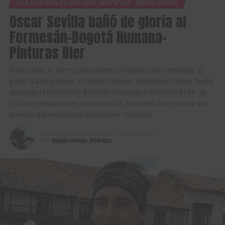
temporada –
CLASICO RCN CLARO 2012 (NOTICIAS / RESULTADOS)
Oscar Sevilla bañó de gloria al
Notoriamente fatigado después del tremendo esfuerzo
Formesán-Bogotá Humana-
físico y mental que debió realizar para ganar su segundo
Pinturas Bler
Clásico RCN en 5 años, el formidable pedalista Oscar
Sevilla estuvo de visita este lunes en las instalaciones y
Ratificando en forma contundente el liderato que ostentaba al
oficinas de su principal patrocinador -Formesán- y fue
partir la última etapa, el ciclista hispano- colombiano Oscar Sevilla
recibido por el presidente de la compañía Gustavo
del equipo FORMESAN- BOGOTA HUMANA-PINTURAS BLER se
Serrano y por el vicepresidente de la misma, Néstor
tituló por segunda vez en cinco años, campeón de la carrera que
Serrano.
pone fin a la temporada ciclística en Colombia.
Gustavo Serrano, recibió de manos de su corredor la
Publicado
Hace 14 años
el
7 octubre, 2012
Por
Sergio Urrego Pedraza
camiseta de campeón y de manera efusiva relato el
esfuerzo: “De un gran campeón del ciclismo, pero ante
todo una magnífica persona y un ejemplo para seguir.
Estamos orgullosos en Formesán, lo mismo que en el
IDRD y Pinturas Bler al haber soportado este equipo que
ha venido poco a poco creciendo hasta llegar a ganar una
de las grandes carreas del continente y del país. Recibo