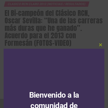
CLASICO RCN CLARO 2012 (NOTICIAS / RESULTADOS)
El Bi-campeón del Clásico RCN,
Oscar Sevilla: “Una de las carreras
más duras que he ganado”.
Acuerdo para el 2013 con
Formesán (FOTOS-VIDEO)
Clos
Notoriamente fatigado después del tremendo esfuerzo físico y
this
modu
mental que debió realizar para ganar su segundo Clásico RCN en 5
años, el formidable pedalista Oscar Sevilla estuvo de visita este
lunes en las instalaciones y oficinas de su principal patrocinador -
Formesán- y fue recibido por el presidente de la compañía Gustavo
Serrano y por el vicepresidente de la misma, Néstor Serrano.
Publicado
Hace 14 años
el
8 octubre, 2012
Por
Andres Piedrahita
Bienvenido a la
comunidad de