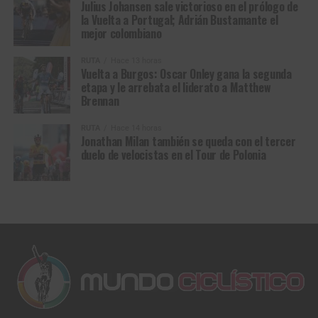
de fin de año aquí pero sin dejar la preparación con miras
Julius Johansen sale victorioso en el prólogo de
3 CANO,Alex ELITE AG ANTIOQUEÑO-LOTMEDELLIN 39
la Vuelta a Portugal; Adrián Bustamante el
a mi gran objetivo del año próximo: La Vuelta a Colombia.
mejor colombiano
4 VARGAS,Juan David SUB23 ELEGANT HOUSE-
{gallery}Fotos12/Galerias/Sevillaforme{/gallery}
SPECIALIZED 44
RUTA
Hace 13 horas
Vuelta a Burgos: Oscar Onley gana la segunda
etapa y le arrebata el liderato a Matthew
5 INFANTINO,Rafael ELITE EPM – UNE 53
Brennan
6 CAMACHO,Alexis SUB23 LOTERIA-EMP ENERGIA BOY
RUTA
Hace 14 horas
1:16
Jonathan Milan también se queda con el tercer
duelo de velocistas en el Tour de Polonia
7 PARRA,Ivan ELITE EPM – UNE 1:17
8 BAEZ,Giovanni ELITE EPM – UNE 1:19
9 MONTIEL,Rafael ELITE AG ANTIOQUEÑO-
LOTMEDELLIN 1:20
10 OSPINA,Carlos Albert ELITE AG ANTIOQUEÑO-
LOTMEDELLIN 1:27