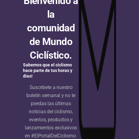
Bienvenido a
Nacional MTB de Palmira (Valle)
la
Por todo lo alto, con una participación bastante
comunidad
numerosa de 260 corredores y con el dominio amplio
del departamento de Cundinamarca, finalizó en el
de Mundo
Bosque Municipal...
Ciclístico.
S ARTÍCULOS
Sabemos que el ciclismo
hace parte de tus horas y
dias!
Suscribete a nuestro
boletín semanal y no te
pierdas las últimas
noticias del ciclismo,
eventos, productos y
lanzamientos exclusivos
en #ElPortalDelCiclismo