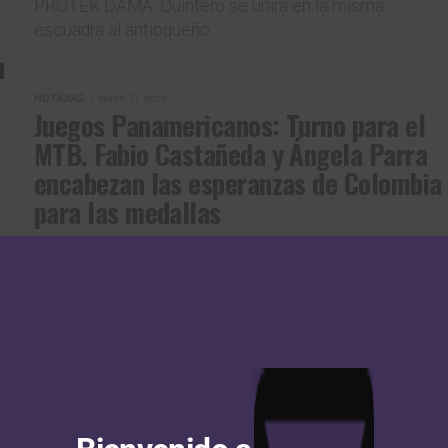
PROTEK DAMA. Quintero se unirá en la misma
escuadra al antioqueño...
NOTÍCIAS
Hace 11 años
Juegos Panamericanos: Turno para el
MTB. Fabio Castañeda y Ángela Parra
encabezan las esperanzas de Colombia
para las medallas
El antioqueño Fabio Castañeda y la bogotana Ángela
Parra encabezan el equipo nacional que este domingo
estará buscando las medallas en la disputa de las
pruebas...
NOTÍCIAS
Hace 13 años
Ángela Parra y Fabio Castañeda
ganaron el oro en el Campeonato