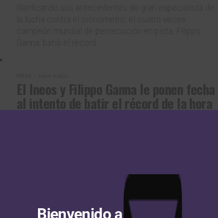
Ratificando sus antecedentes de gran especialista de
la lucha contra el cronómetro, el cuatro veces
campeón mundial de persecución en pista, Filippo
Ganna, batió el récord...
PISTA
Hace 4 años
El Ineos y Filippo Ganna le ponen fecha
al intento de batir el récord de la hora
que ostenta su colega Dan Bigham
El cuatro veces campeón mundial de persecución en
pista y actual campeón olímpico de persecución por
equipos, Filippo Ganna, intentará batir el récord de la
hora...
PISTA
Hace 4 años
Bienvenido a
Dan Bigham rompe el récord de la