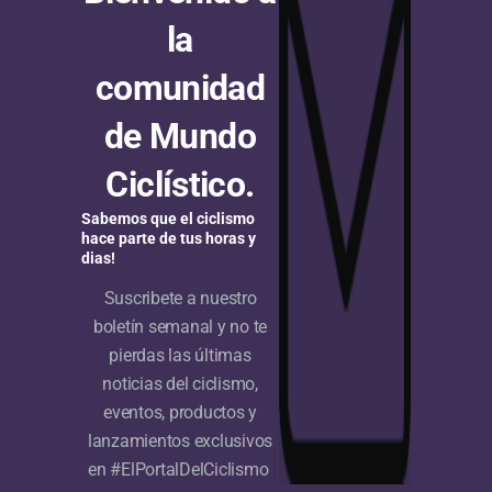
hora; el ingeniero del Ineos superó la
la
marca de Victor Campernaerts
comunidad
¡Espectacular! Dan Bigham batió el récord de la hora
de Mundo
con una distancia de 55,548 km, superando la marca
de Victor Campernaerts por casi 500 m, en...
Ciclístico.
Sabemos que el ciclismo
hace parte de tus horas y
dias!
Suscribete a nuestro
boletín semanal y no te
pierdas las últimas
noticias del ciclismo,
eventos, productos y
lanzamientos exclusivos
en #ElPortalDelCiclismo