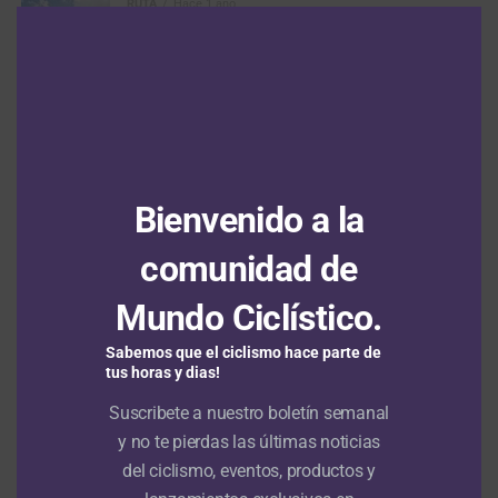
Clos
RUTA
Hace 1 año
Tour de Francia 2025: la consigna, destronar al
this
modu
vigente campeón y máximo favorito Tadej
Pogacar
RUTA
Hace 1 año
Tour de Francia 2025: una cálida bienvenida le
dio Lille a los corredores y equipos
Bienvenido a la
MÁS ARTÍCULOS
comunidad de
Mundo Ciclístico.
Sabemos que el ciclismo hace parte de
tus horas y dias!
ARTÍCULOS RECIENTES
Suscribete a nuestro boletín semanal
Demi Vollering gana en Beaujolais y aprieta la general del Tour
de Francia Femenino
y no te pierdas las últimas noticias
5 agosto, 2026
del ciclismo, eventos, productos y
Santiago Umba permanece en el segundo cajón del podio en el