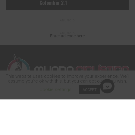
Colombia 2.1
ANUNCIO
ANUNCIO
Enter ad code here
This website uses cookies to improve your experience. We'll
assume you're ok with this, but you can opt-out if you wish.
Cookie settings
ACCEPT
INICIO
RUTA
PISTA
MTB
BMX
LANZAMIENTOS