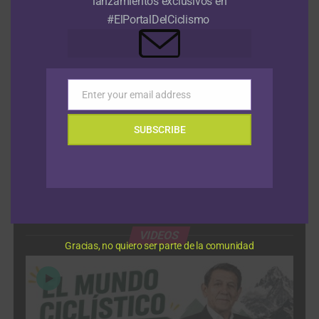
lanzamientos exclusivos en
Tour de Kahramanmaraş tras la segunda jornada
5 agosto, 2026
#ElPortalDelCiclismo
Julius Johansen sale victorioso en el prólogo de la Vuelta a
Portugal; Adrián Bustamante el mejor colombiano
5 agosto,
2026
Enter your email address
Email
Vuelta a Burgos: Oscar Onley gana la segunda etapa y le
arrebata el liderato a Matthew Brennan
5 agosto, 2026
SUBSCRIBE
Jonathan Milan también se queda con el tercer duelo de
velocistas en el Tour de Polonia
5 agosto, 2026
VIDEOS
Gracias, no quiero ser parte de la comunidad