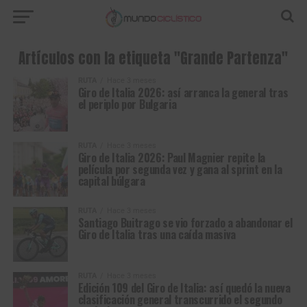
Artículos con la etiqueta "Grande Partenza"
RUTA
Hace 3 meses
Giro de Italia 2026: así arranca la general tras
el periplo por Bulgaria
RUTA
Hace 3 meses
Giro de Italia 2026: Paul Magnier repite la
película por segunda vez y gana al sprint en la
capital búlgara
RUTA
Hace 3 meses
Santiago Buitrago se vio forzado a abandonar el
Giro de Italia tras una caída masiva
RUTA
Hace 3 meses
Edición 109 del Giro de Italia: así quedó la nueva
clasificación general transcurrido el segundo