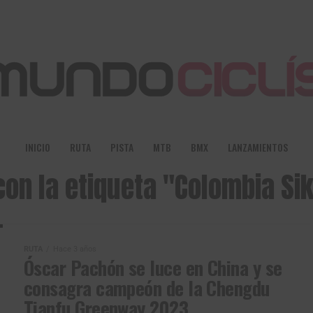
INICIO
RUTA
PISTA
MTB
BMX
LANZAMIENTOS
con la etiqueta "Colombia Siko
RUTA
Hace 3 años
Óscar Pachón se luce en China y se
consagra campeón de la Chengdu
Tianfu Greenway 2023