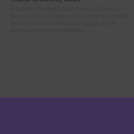
El ciclista colombiano Óscar Pachón (Colombia
Sikosin I.C.T.) salió campeón de la primera edición de
la carrera ciclista internacional Chengdu Tianfu
Greenway, tras asaltar el liderato...