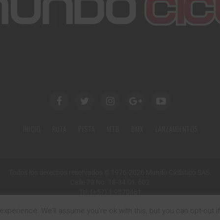
INICIO
RUTA
PISTA
MTB
BMX
LANZAMIENTOS
Todos los derechos reservados © 1976-2026 Mundo Ciclístico SAS.
Calle 79 No. 18-34 Of. 602
Tel: (+57) 1 9370461
Email: mundociclistico@gmail.com
xperience. We'll assume you're ok with this, but you can opt-out i
Bogotá, Colombia, Sur América.