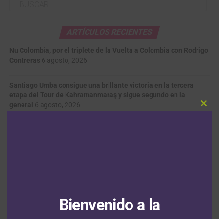
ARTÍCULOS RECIENTES
Nu Colombia, por el triplete de la Vuelta a Colombia con Rodrigo
Contreras
6 agosto, 2026
Santiago Umba consigue una brillante victoria en la tercera
etapa del Tour de Kahramanmaraş y sigue segundo en la
general
6 agosto, 2026
Clos
this
modu
Francisco Campos se adjudica la primera etapa en línea de la
Vuelta a Portugal con Adrián Bustamante y Jesús David Peña en
el top 15
6 agosto, 2026
Tour de Francia Femenino: Kim Le Court se impone en la sexta
etapa y Marlen Reusser salva el liderato
6 agosto, 2026
Bienvenido a la
Felix Gall saca a relucir sus dotes de escalador y gana la tercera
etapa de la Vuelta a Burgos; Nairo Quintana el colombiano más