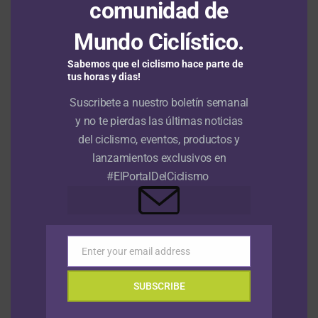
comunidad de
destacado
6 agosto, 2026
Mundo Ciclístico.
Sabemos que el ciclismo hace parte de
VIDEOS
tus horas y dias!
Suscribete a nuestro boletín semanal
y no te pierdas las últimas noticias
del ciclismo, eventos, productos y
lanzamientos exclusivos en
#ElPortalDelCiclismo
NOTICIAS
Hace 1 mes
Enter your email address
Email
NOTICIAS
Hace 1 mes
Episodio 1: Tour de Francia 2026
SUBSCRIBE
Previo: Analizamos el formato de la
contrarreloj por equipos