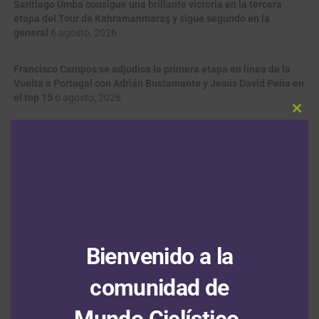
Santiago Umba consigue una brillante victoria en la tercera
etapa del Tour de Kahramanmaraş y sigue segundo en la
general
6 agosto, 2026
Francisco Campos se adjudica la primera etapa en línea de la
Vuelta a Portugal con Adrián Bustamante y Jesús David Peña en
el top 15
6 agosto, 2026
Clos
this
Tour de Francia Femenino: Kim Le Court se impone en la sexta
modu
etapa y Marlen Reusser salva el liderato
6 agosto, 2026
Felix Gall saca a relucir sus dotes de escalador y gana la tercera
etapa de la Vuelta a Burgos; Nairo Quintana el colombiano más
destacado
6 agosto, 2026
Bienvenido a la
VIDEOS
comunidad de
Mundo Ciclístico.