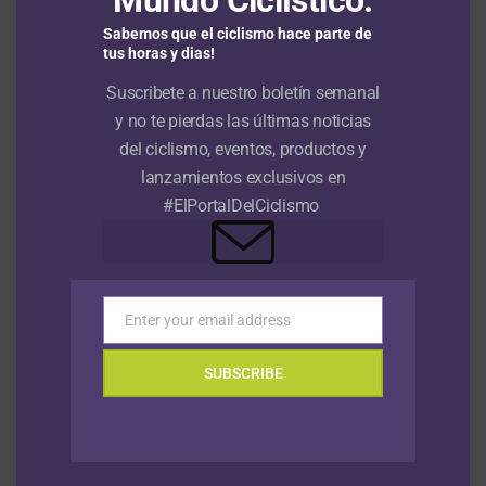
Sabemos que el ciclismo hace parte de
tus horas y dias!
Suscribete a nuestro boletín semanal
y no te pierdas las últimas noticias
del ciclismo, eventos, productos y
NOTICIAS
Hace 1 mes
lanzamientos exclusivos en
#ElPortalDelCiclismo
NOTICIAS
Hace 1 mes
Episodio 1: Tour de Francia 2026
Previo: Analizamos el formato de la
contrarreloj por equipos
Enter your email address
Email
NOTICIAS
Hace 7 años
Tour Colombia 2019 | Video resumen |
Etapa 3
SUBSCRIBE
NOTICIAS
Hace 7 años
Tour Colombia 2019| Video resumen |
Etapa 2