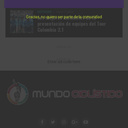
NOTICIAS
Hace 7 años
Los mejores momentos de la
Gracias, no quiero ser parte de la comunidad
presentación de equipos del Tour
Colombia 2.1
ANUNCIO
ANUNCIO
Enter ad code here