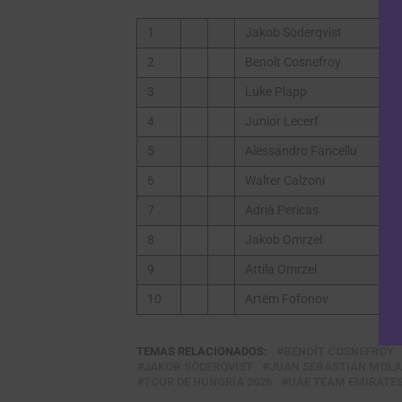
1
Jakob Söderqvist
2
Benoît Cosnefroy
3
Luke Plapp
4
Junior Lecerf
5
Alessandro Fancellu
6
Walter Calzoni
7
Adrià Pericas
8
Jakob Omrzel
9
Attila Omrzel
10
Artëm Fofonov
TEMAS RELACIONADOS:
BENOÎT COSNEFROY
JAKOB SÖDERQVIST
JUAN SEBASTIÁN MOL
TOUR DE HUNGRÍA 2026
UAE TEAM EMIRATE