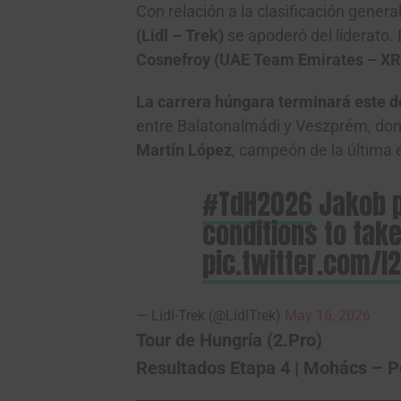
Con relación a la clasificación general
(Lidl – Trek)
se apoderó del liderato. 
Cosnefroy (UAE Team Emirates – X
La carrera húngara terminará este 
entre Balatonalmádi y Veszprém, don
Martín López
, campeón de la última 
#TdH2026
Jakob p
conditions to tak
pic.twitter.com/
— Lidl-Trek (@LidlTrek)
May 16, 2026
Tour de Hungría (2.Pro)
Resultados Etapa 4 | Mohács – P