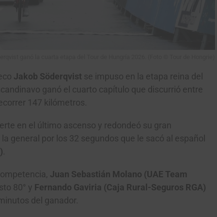
rqvist ganó la cuarta etapa del Tour de Hungría 2026. (Foto © Tour de Hongrie)
ueco
Jakob Söderqvist
se impuso en la etapa reina del
escandinavo ganó el cuarto capítulo que discurrió entre
ecorrer 147 kilómetros.
uerte en el último ascenso y redondeó su gran
 la general por los 32 segundos que le sacó al español
)
.
 competencia,
Juan Sebastián Molano (UAE Team
sto 80° y
Fernando Gaviria (Caja Rural-Seguros RGA)
 minutos del ganador.