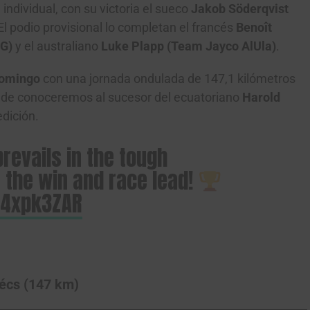
 individual, con su victoria el sueco
Jakob Söderqvist
El podio provisional lo completan el francés
Benoît
RG)
y el australiano
Luke Plapp (Team Jayco AlUla)
.
domingo
con una jornada ondulada de 147,1 kilómetros
de conoceremos al sucesor del ecuatoriano
Harold
edición.
revails in the tough
e the win and race lead!
l24xpk3ZAR
écs (147 km)