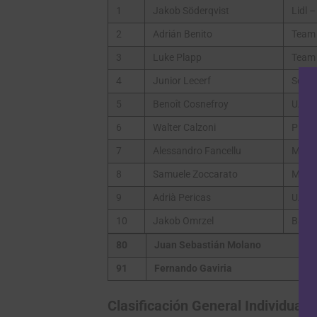
1
Jakob Söderqvist
Lidl –
2
Adrián Benito
Team 
3
Luke Plapp
Team 
4
Junior Lecerf
Souda
5
Benoît Cosnefroy
UAE T
6
Walter Calzoni
Pinar
7
Alessandro Fancellu
MBH B
8
Samuele Zoccarato
MBH B
9
Adrià Pericas
UAE T
10
Jakob Omrzel
Bahra
80
Juan Sebastián Molano
91
Fernando Gaviria
Clasificación General Individual