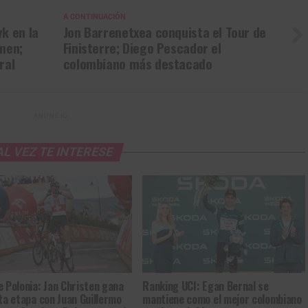
A CONTINUACIÓN
k en la
Jon Barrenetxea conquista el Tour de
omen;
Finisterre; Diego Pescador el
ral
colombiano más destacado
Gracias, no quiero ser parte de la comunidad
ANUNCIO
AL VEZ TE INTERESE
e Polonia: Jan Christen gana
Ranking UCI: Egan Bernal se
nta etapa con Juan Guillermo
mantiene como el mejor colombiano