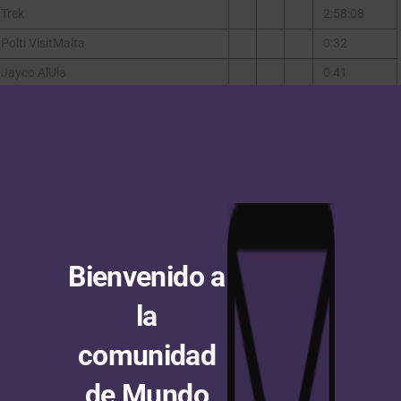
 Trek
2:58:08
Polti VisitMalta
0:32
Jayco AlUla
0:41
l Quick-Step
,,
eam Emirates – XRG
,,
ello Q36.5 Pro Cycling Team
0:59
ank CSB Telecom Fort
,,
ank CSB Telecom Fort
1:06
eam Emirates – XRG
,,
Bienvenido a
in – Victorious
1:10
la
UAE Team Emirates – XRG
16:34
Caja Rural – Seguros RGA
16:34
comunidad
de Mundo