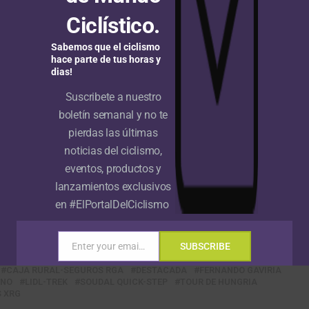
Ciclístico.
Lidl – Trek
13:27:45
Sabemos que el ciclismo
UAE Team Emirates – XRG
0:40
hace parte de tus horas y
Team Jayco AlUla
0:52
dias!
Soudal Quick-Step
0:56
Suscribete a nuestro
boletín semanal y no te
MBH Bank CSB Telecom Fort
1:14
pierdas las últimas
Pinarello Q36.5 Pro Cycling Team
1:14
noticias del ciclismo,
UAE Team Emirates – XRG
1:21
eventos, productos y
Bahrain – Victorious
1:25
lanzamientos exclusivos
en #ElPortalDelCiclismo
Bahrain – Victorious
1:34
XDS Astana Team
1:38
Enter your email address
SUBSCRIBE
Email
CAJA RURAL-SEGUROS RGA
DESTACADA
FERNANDO GAVIRIA
ANO
LIDL-TREK
SOUDAL QUICK-STEP
TOUR DE HUNGRIA
S XRG