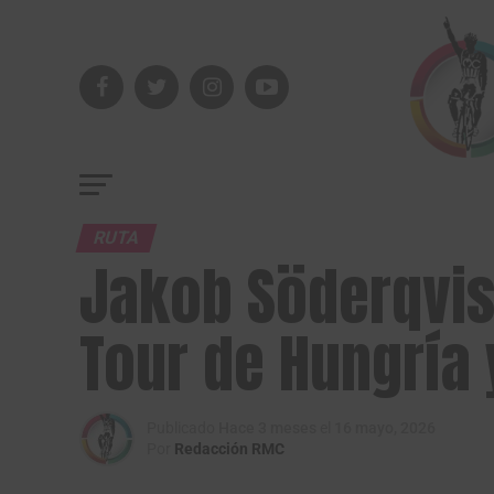
RUTA
Jakob Söderqvist
Tour de Hungría 
Publicado
Hace 3 meses
el
16 mayo, 2026
Por
Redacción RMC