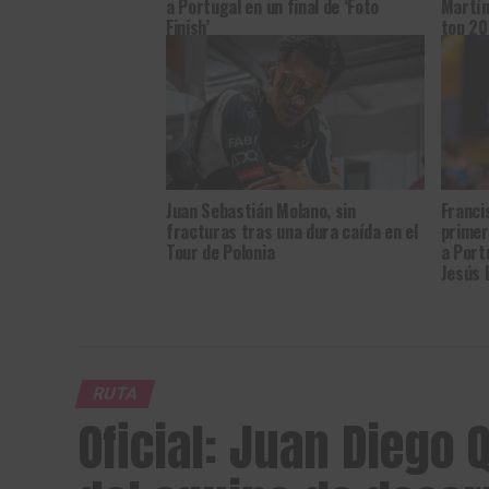
a Portugal en un final de ‘Foto
Martín
Finish’
top 20
Juan Sebastián Molano, sin
Franci
fracturas tras una dura caída en el
primer
Tour de Polonia
a Port
Jesús 
RUTA
Oficial: Juan Diego 