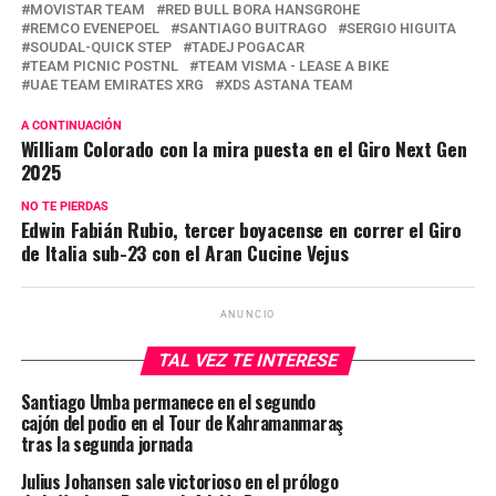
MOVISTAR TEAM
RED BULL BORA HANSGROHE
REMCO EVENEPOEL
SANTIAGO BUITRAGO
SERGIO HIGUITA
SOUDAL-QUICK STEP
TADEJ POGACAR
TEAM PICNIC POSTNL
TEAM VISMA - LEASE A BIKE
UAE TEAM EMIRATES XRG
XDS ASTANA TEAM
A CONTINUACIÓN
William Colorado con la mira puesta en el Giro Next Gen
2025
NO TE PIERDAS
Edwin Fabián Rubio, tercer boyacense en correr el Giro
de Italia sub-23 con el Aran Cucine Vejus
ANUNCIO
TAL VEZ TE INTERESE
Santiago Umba permanece en el segundo
cajón del podio en el Tour de Kahramanmaraş
tras la segunda jornada
Julius Johansen sale victorioso en el prólogo