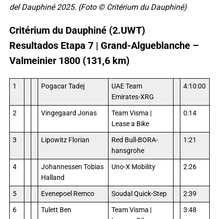
del Dauphiné 2025. (Foto © Critérium du Dauphiné)
Critérium du Dauphiné (2.UWT)
Resultados Etapa 7 | Grand-Algueblanche –
Valmeinier 1800 (131,6 km)
1
Pogacar Tadej
UAE Team
4:10:00
Emirates-XRG
2
Vingegaard Jonas
Team Visma |
0:14
Lease a Bike
3
Lipowitz Florian
Red Bull-BORA-
1:21
hansgrohe
4
Johannessen Tobias
Uno-X Mobility
2:26
Halland
5
Evenepoel Remco
Soudal Quick-Step
2:39
6
Tulett Ben
Team Visma |
3:48