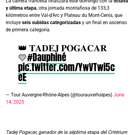
La carrera francesa finalizará este domingo con la
octava
y última etapa
, otra jornada montañosa de 133,3
kilómetros entre Val-d’Arc y Plateau du Mont-Cenis, que
incluye
seis subidas categorizadas
y un final en ascenso
de primera categoría.
👑 𝐓𝐀𝐃𝐄𝐉 𝐏𝐎𝐆𝐀𝐂𝐀𝐑
💛
#Dauphiné
pic.twitter.com/YwVTwi5c
eE
— Tour Auvergne-Rhône-Alpes (@tourauverhalpes)
June
14, 2025
Tadej Pogacar, ganador de la séptima etapa del Critérium