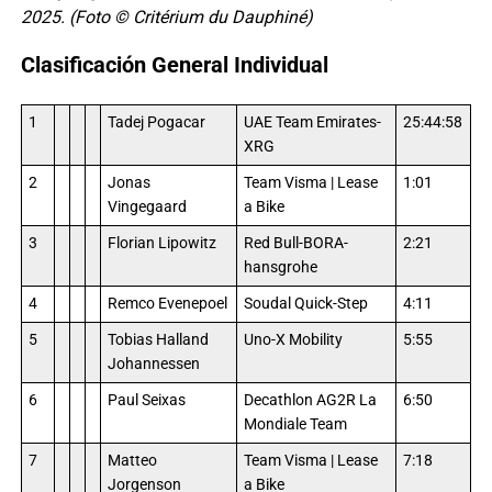
2025. (Foto © Critérium du Dauphiné)
Clasificación General Individual
1
Tadej Pogacar
UAE Team Emirates-
25:44:58
XRG
2
Jonas
Team Visma | Lease
1:01
Vingegaard
a Bike
3
Florian Lipowitz
Red Bull-BORA-
2:21
hansgrohe
4
Remco Evenepoel
Soudal Quick-Step
4:11
5
Tobias Halland
Uno-X Mobility
5:55
Johannessen
6
Paul Seixas
Decathlon AG2R La
6:50
Mondiale Team
7
Matteo
Team Visma | Lease
7:18
Jorgenson
a Bike