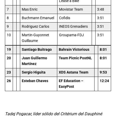
Lease a Bike
7
Mas Enric
Movistar Team
3:48
8
Buchmann Emanuel
Cofidis
3:51
9
Rodriguez Carlos
INEOS Grenadiers
3:51
10
Martin-Guyonnet
Groupama-FDJ
3:51
Guillaume
19
Santiago Buitrago
Bahrain Victorious
8:01
20
Juan Guillermo
Team Picnic PostNL
8:01
Martínez
23
Sergio Higuita
XDS Astana Team
9:53
26
Esteban Chaves
EF Education –
12:24
EasyPost
Tadej Pogacar, líder sólido del Critérium del Dauphiné