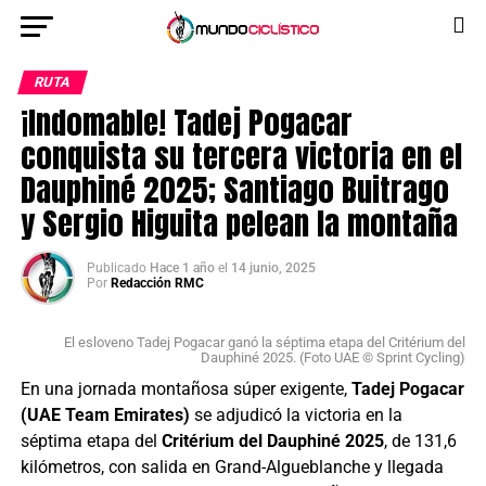
RUTA
¡Indomable! Tadej Pogacar
conquista su tercera victoria en el
Dauphiné 2025; Santiago Buitrago
y Sergio Higuita pelean la montaña
Publicado
Hace 1 año
el
14 junio, 2025
Por
Redacción RMC
El esloveno Tadej Pogacar ganó la séptima etapa del Critérium del
Dauphiné 2025. (Foto UAE © Sprint Cycling)
En una jornada montañosa súper exigente,
Tadej Pogacar
(UAE Team Emirates)
se adjudicó la victoria en la
séptima etapa del
Critérium del Dauphiné 2025
, de 131,6
kilómetros, con salida en Grand-Algueblanche y llegada