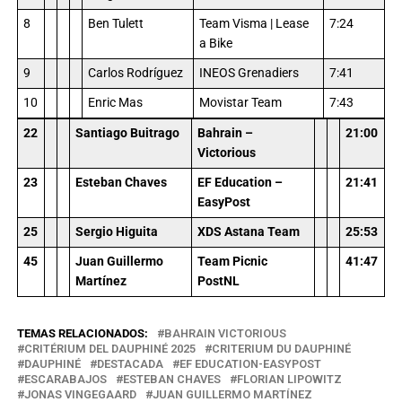
8
Ben Tulett
Team Visma | Lease
7:24
a Bike
9
Carlos Rodríguez
INEOS Grenadiers
7:41
10
Enric Mas
Movistar Team
7:43
22
Santiago Buitrago
Bahrain –
21:00
Victorious
23
Esteban Chaves
EF Education –
21:41
EasyPost
25
Sergio Higuita
XDS Astana Team
25:53
45
Juan Guillermo
Team Picnic
41:47
Martínez
PostNL
TEMAS RELACIONADOS:
BAHRAIN VICTORIOUS
CRITÉRIUM DEL DAUPHINÉ 2025
CRITERIUM DU DAUPHINÉ
DAUPHINÉ
DESTACADA
EF EDUCATION-EASYPOST
ESCARABAJOS
ESTEBAN CHAVES
FLORIAN LIPOWITZ
JONAS VINGEGAARD
JUAN GUILLERMO MARTÍNEZ