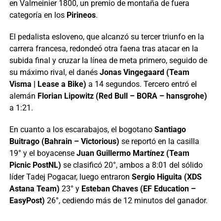
en Valmeinier 1800, un premio de montaña de fuera
categoría en los
Pirineos
.
El pedalista esloveno, que alcanzó su tercer triunfo en la
carrera francesa, redondeó otra faena tras atacar en la
subida final y cruzar la línea de meta primero, seguido de
su máximo rival, el danés
Jonas Vingegaard (Team
Visma | Lease a Bike)
a 14 segundos. Tercero entró el
alemán
Florian Lipowitz (Red Bull – BORA – hansgrohe)
a 1:21.
En cuanto a los escarabajos, el bogotano
Santiago
Buitrago (Bahrain – Victorious)
se reportó en la casilla
19° y el boyacense
Juan Guillermo Martínez (Team
Picnic PostNL)
se clasificó 20°, ambos a 8:01 del sólido
líder Tadej Pogacar, luego entraron
Sergio Higuita (XDS
Astana Team)
23° y
Esteban Chaves (EF Education –
EasyPost)
26°, cediendo más de 12 minutos del ganador.