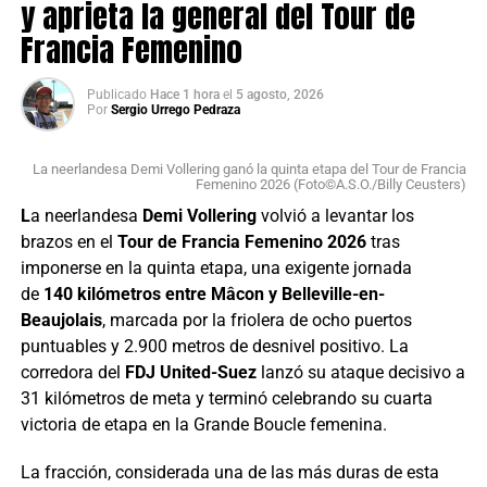
y aprieta la general del Tour de
Francia Femenino
Publicado
Hace 1 hora
el
5 agosto, 2026
Por
Sergio Urrego Pedraza
La neerlandesa Demi Vollering ganó la quinta etapa del Tour de Francia
Femenino 2026 (Foto©A.S.O./Billy Ceusters)
L
a neerlandesa
Demi Vollering
volvió a levantar los
brazos en el
Tour de Francia Femenino 2026
tras
imponerse en la quinta etapa, una exigente jornada
de
140 kilómetros entre Mâcon y Belleville-en-
Beaujolais
, marcada por la friolera de ocho puertos
puntuables y 2.900 metros de desnivel positivo. La
corredora del
FDJ United-Suez
lanzó su ataque decisivo a
31 kilómetros de meta y terminó celebrando su cuarta
victoria de etapa en la Grande Boucle femenina.
La fracción, considerada una de las más duras de esta