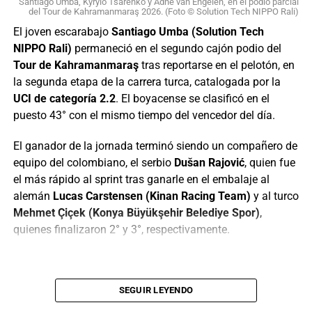
Santiago Umba, Kyrylo Tsarenko y Adne van Engelen, en el podio parcial
del Tour de Kahramanmaraş 2026. (Foto © Solution Tech NIPPO Rali)
El joven escarabajo
Santiago Umba (Solution Tech
NIPPO Rali)
permaneció en el segundo cajón podio del
Tour de Kahramanmaraş
tras reportarse en el pelotón, en
la segunda etapa de la carrera turca, catalogada por la
UCI de categoría 2.2
. El boyacense se clasificó en el
puesto 43° con el mismo tiempo del vencedor del día.
El ganador de la jornada terminó siendo un compañero de
equipo del colombiano, el serbio
Dušan Rajović
, quien fue
La suiza Marlen Reusser mantuvo la camiseta de líder del
el más rápido al sprint tras ganarle en el embalaje al
Tour de France Femmes tras la 5a etapa
alemán
Lucas Carstensen (Kinan Racing Team)
y al turco
(Foto©A.S.O./Billy Ceusters)
Mehmet Çiçek (Konya Büyükşehir Belediye Spor)
,
quienes finalizaron 2° y 3°, respectivamente.
El momento clave llegó en el
Col de Durbize
, donde el
trabajo de
Évita Muzic
y
Célia Gery
preparó el ataque de
Vollering a 700 metros de la cima. Solo
Marlen
Reusser
,
Katarzyna Niewiadoma-Phinney
e
Isabella
SEGUIR LEYENDO
Holmgren
pudieron seguir el movimiento, mientras la
El serbio Dušan Rajović ganó la segunda etapa del Tour