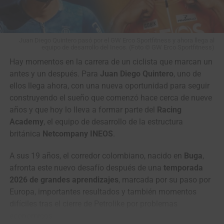
irregular.
El caso quedará en manos de los comisarios de carrera,
aunque hasta el momento no se ha anunciado ninguna
Juan Diego Quintero pasó por el GW Erco Sportfitness y ahora llega al
equipo de desarrollo del Ineos. (Foto © GW Erco Sportfitness)
sanción.
Con la general reducida a solo 8 segundos
Wilmar Paredes, primer líder de la Vuelta a Colombia Sistecrédito 2026.
Hay momentos en la carrera de un ciclista que marcan un
entre Vollering y Niewiadoma
antes de la última etapa, la
(Foto Anderson Bonilla © RMC)
antes y un después. Para
Juan Diego Quintero
, uno de
polémica añade un capítulo más a uno de los Tours
ellos llega ahora, con una nueva oportunidad para seguir
Femeninos más disputados de los últimos años.
Clasificación General Individual
construyendo el sueño que comenzó hace cerca de nueve
años y que hoy lo lleva a formar parte del
Racing
It's going to be fiery in
1
Wilmar Paredes
Team Medellín –
4:52:42
Academy
, el equipo de desarrollo de la estructura
Nice tomorrow
EPM
británica
Netcompany INEOS
.
2
Kevin Castillo
Orgullo Paisa
0:04
A sus 19 años, el corredor colombiano, nacido en
Buga
,
Who will take victory at
3
Brandon Vega
GW Erco SportFitness
0:06
afronta este nuevo desafío después de una
temporada
the 2026 Tour de France
4
Juan Diego Hoyos
Team Sistecrédito
0:10
2026 de grandes aprendizajes
, marcada por su paso por
Europa, importantes resultados y también momentos
Femmes avec Zwift, Demi
5
Felipe Bravo
GW Erco SportFitness
0:10
difíciles tras el cierre de Petrolike por problemas
Vollering, Kasia
6
Sebastián Calderón
7C – Economy –
0:10
económicos.
Hyundai