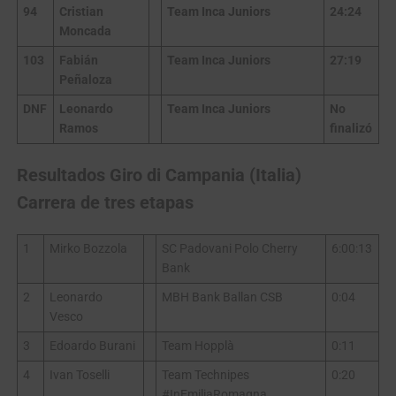
94
Cristian
Team Inca Juniors
24:24
Moncada
103
Fabián
Team Inca Juniors
27:19
Peñaloza
DNF
Leonardo
Team Inca Juniors
No
Ramos
finalizó
Resultados Giro di Campania (Italia)
Carrera de tres etapas
1
Mirko Bozzola
SC Padovani Polo Cherry
6:00:13
Bank
2
Leonardo
MBH Bank Ballan CSB
0:04
Vesco
3
Edoardo Burani
Team Hopplà
0:11
4
Ivan Toselli
Team Technipes
0:20
#InEmiliaRomagna