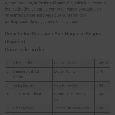
A continuación, la
Revista Mundo Ciclístico
les presenta
los resultados de varias competencias disputadas en
diferentes países europeos que contaron con
participación de los jóvenes escarabajos.
Resultados San Juan Sari Nagusia-Segura
(España)
Carrera de un día
1
Mikel Uncilla
Caja Rural-Alea
2:38:15
2
Alejandro del Cid
Equipo Gomur
0:10
Martin
3
Gorka Corres
Caja Rural-Alea
0:34
4
Franklin Archibold
Natural Greatness Rali-
0:34
Ale
5
Aimar Alarcia
Telcom-On Clima-Osés
0:34