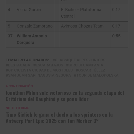
4
Víctor García
El Bicho – Plataforma
0:17
Central
5
Gonzalo Zambrano
Avimosa-Chozas Team
0:17
37
William Antonio
0:55
Cerquera
TEMAS RELACIONADOS:
CLASSIQUE ALPES JUNIORS
DESTACADA
ESCARABAJOS
GIRO DI CAMPANIA
GP CICLISTA CIUDAD DE MOSTOLES
OSCAR TÉLLEZ
SAN JUAN SARI NAGUSIA-SEGURA
TOUR DE MALOPOLSKA
A CONTINUACIÓN
Jonathan Milan sale victorioso en la segunda etapa del
Critérium del Dauphiné y se pone líder
NO TE PIERDAS
Timo Kielich le gana el duelo a los sprinters en la
Antwerp Port Epic 2025 con Tim Merlier 3°