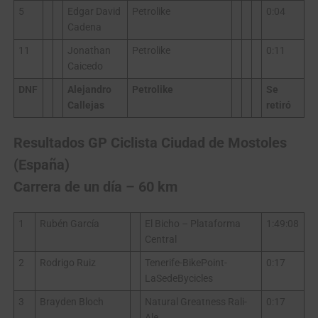
5
Edgar David
Petrolike
0:04
Cadena
11
Jonathan
Petrolike
0:11
Caicedo
DNF
Alejandro
Petrolike
Se
Callejas
retiró
Resultados GP Ciclista Ciudad de Mostoles
(España)
Carrera de un día – 60 km
1
Rubén García
El Bicho – Plataforma
1:49:08
Central
2
Rodrigo Ruiz
Tenerife-BikePoint-
0:17
LaSedeBycicles
3
Brayden Bloch
Natural Greatness Rali-
0:17
Ale