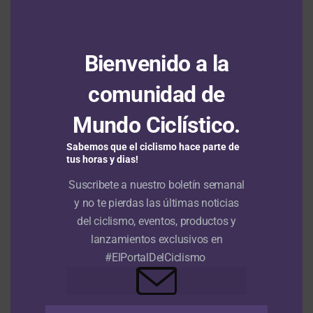
Oficial: Juan Diego Quintero ya hace parte
del equipo de desarrollo del Ineos y debutará
en Italia
Bienvenido a la
Santiago Umba subcampeón del Tour de
comunidad de
Kahramanmaraş; su equipo ganó las cuatro
etapas en disputa
Mundo Ciclístico.
Sabemos que el ciclismo hace parte de
tus horas y dias!
RUTA
Suscribete a nuestro boletín semanal
Vuelta a Colombia Sistecrédito
y no te pierdas las últimas noticias
2026: Wilmar Paredes gana en
del ciclismo, eventos, productos y
lanzamientos exclusivos en
Pitalito la jornada inaugural y es el
#ElPortalDelCiclismo
primer líder
Publicado
Hace 11 horas
el
8 agosto, 2026
Por
Redacción RMC