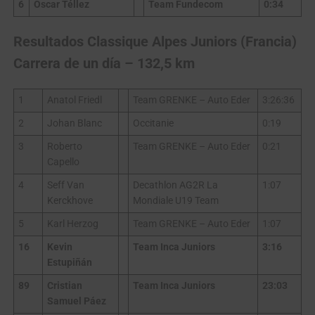
6
Óscar Téllez
Team Fundecom
0:34
Resultados
Classique Alpes Juniors (Francia)
Carrera de un día – 132,5 km
1
Anatol Friedl
Team GRENKE – Auto Eder
3:26:36
2
Johan Blanc
Occitanie
0:19
3
Roberto
Team GRENKE – Auto Eder
0:21
Capello
4
Seff Van
Decathlon AG2R La
1:07
Kerckhove
Mondiale U19 Team
5
Karl Herzog
Team GRENKE – Auto Eder
1:07
16
Kevin
Team Inca Juniors
3:16
Estupiñán
89
Cristian
Team Inca Juniors
23:03
Samuel Páez