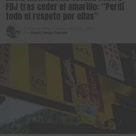
FDJ tras ceder el amarillo: “Perdí
todo el respeto por ellas”
Publicado
Hace 11 horas
el
8 agosto, 2026
Por
Sergio Urrego Pedraza
Los protagonistas de la fuga en primera etapa de la Vuelta a Colombia
Sistecrédito 2026. (Foto Anderson Bonilla © RMC)
La primera fuga de la carrera la animaron
Jimmy
Montenegro
(Best PC),
Fredd Matute
(4WD Rentacar),
Jhon Fredy Ávila
(Fuerzas Armadas),
Emmanuel Perez
(FTB Celucambio),
David Vásquez
(FTB Celucambio),
Diego Benavides
(Gobernación Putumayo),
Bernardo
Bermeo
(Gobernación del Putumayo),
Jhonatan Restrepo
(Orgullo Paisa) y
Edwin Patiño
(EBSA), pero pasando
entrando en la fase final todos fueron neutralizados.