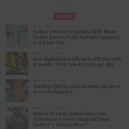
Juan Diego Quintero, en el podio del Panamericano de Ruta 2025, en
ANUNCIO
Punta del Este, Uruguay. (Foto © FCC)
View this post on Instagram
LATEST
Durante 2025,
Juan Diego hizo parte del GW Erco
Sportfitness
y fue precisamente con el equipo donde tuvo
RUTA
Hace 11 horas
Vuelta a Colombia Sistecrédito 2026: Wilmar
la oportunidad de afrontar por primera vez un calendario
Paredes gana en Pitalito la jornada inaugural y
internacional de gran exigencia. El equipo apostó por su
es el primer líder
talento y lo llevó a competir en Europa, permitiéndole
conocer de cerca el ciclismo del viejo continente y
RUTA
Hace 11 horas
Kasia Niewiadoma estalla contra FDJ tras ceder
enfrentarse a escenarios que serían fundamentales para
el amarillo: “Perdí todo el respeto por ellas”
su formación.
Entre las competencias que disputó estuvieron la Copa de
RUTA
Hace 12 horas
Juan Diego Quintero inicia un nuevo capítulo en
Naciones de Polonia, la Copa de Naciones de República
su carrera deportiva
Checa, la Ronde de l’Isard, el Giro Next Gen, carreras que,
más allá de los resultados, representaron para el joven
corredor una experiencia fundamental para adquirir
RUTA
Hace 13 horas
Vuelta a Portugal: Leangel Linarez sale
madurez, conocer nuevas dinámicas de competencia y
victorioso en la tercera etapa con Tomás
entender las exigencias del ciclismo internacional.
Contte 3° y Santiago Mesa 7°