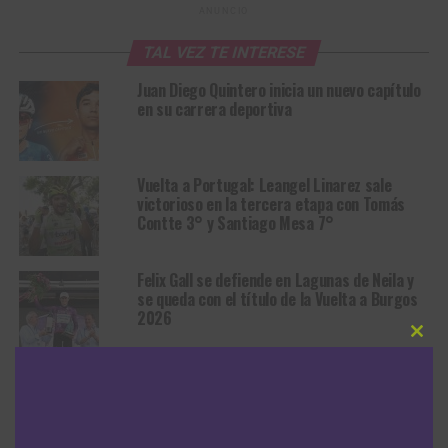
ANUNCIO
TAL VEZ TE INTERESE
Juan Diego Quintero inicia un nuevo capítulo
en su carrera deportiva
Vuelta a Portugal: Leangel Linarez sale
victorioso en la tercera etapa con Tomás
Contte 3° y Santiago Mesa 7°
Felix Gall se defiende en Lagunas de Neila y
se queda con el título de la Vuelta a Burgos
2026
Clos
this
Tour de Polonia: Louis Barré se lleva la sexta
modu
etapa con Juan Guillermo Martínez en el top
15