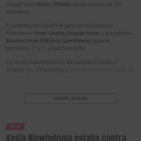
disputó entre
Neiva
y
Pitalito
con un trayecto de 187
kilómetros.
El pedalista antioqueño le ganó con solvencia al
risaraldense
Kevin Castillo (Orgullo Paisa)
y al bogotano
Brandon Vega (GW Erco Sportfitness)
, quienes
terminaron 2° y 3°, respectivamente.
La carrera más importante del calendario nacional
arrancó con 150 pedalistas
, quienes tomaron la salida en
la capital del departamento del
Huila
. En los primeros
compases el grupo permaneció compacto hasta que se
presentaron los primeros ataques antes de llegar al
SEGUIR LEYENDO
municipio de
Garzón
.
RUTA
Kasia Niewiadoma estalla contra