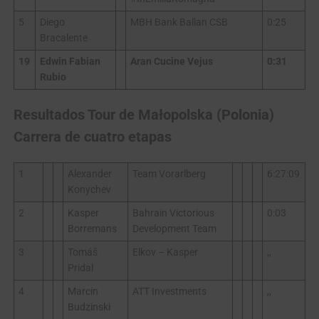
5
Diego
MBH Bank Ballan CSB
0:25
Bracalente
19
Edwin Fabian
Aran Cucine Vejus
0:31
Rubio
Resultados Tour de Małopolska (Polonia)
Carrera de cuatro etapas
1
Alexander
Team Vorarlberg
6:27:09
Konychev
2
Kasper
Bahrain Victorious
0:03
Borremans
Development Team
3
Tomáš
Elkov – Kasper
,,
Pridal
4
Marcin
ATT Investments
,,
Budzinski