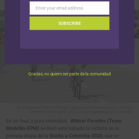
Enter your email address
Email
SUBSCRIBE
Gracias, no quiero ser parte de la comunidad
El antioqueño Wilmar Paredes ganó la primera etapa de la Vuelta a
Colombia Sistecrédito 2026. (Foto Anderson Bonilla © RMC)
En un final a pura velocidad,
Wilmar Paredes (Team
Medellín-EPM)
se llevó este sábado la victoria en la
primera etapa de la
Vuelta a Colombia 2026
, que se