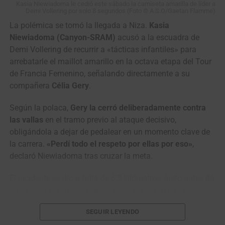
Kasia Niewiadoma le cedió este sábado la camiseta amarilla de líder a
Demi Vollering por solo 8 segundos (Foto © A.S.O/Gaetan Flamme)
La ronda colombiana vivirá su segunda jornada este
domingo desde el
Parque Arqueológico de San Agustín
La polémica se tomó la llegada a Niza.
Kasia
para disputar una etapa de 169.9 kilómetros con final en
Niewiadoma (Canyon-SRAM)
acusó a la escuadra de
Garzón, recorriendo Pitalito, Timaná, Altamira y Gigante
Demi Vollering de recurrir a «tácticas infantiles» para
antes de regresar a la capital diocesana del Huila.
arrebatarle el maillot amarillo en la octava etapa del Tour
de Francia Femenino, señalando directamente a su
Vuelta a Colombia (2.2)
compañera
Célia Gery
.
Resultados Etapa 1 | Neiva – Pitalito (187 km)
Según la polaca,
Gery la cerró deliberadamente contra
las vallas
en el tramo previo al ataque decisivo,
1
Wilmar Paredes
Team Medellín –
4:52:52
obligándola a dejar de pedalear en un momento clave de
EPM
la carrera.
«Perdí todo el respeto por ellas por eso»
,
2
Kevin Castillo
Orgullo Paisa
m.t.
declaró Niewiadoma tras cruzar la meta.
3
Brandon Vega
GW Erco
m.t.
El incidente se dio a falta de 6,3 kilómetros, justo antes de
SportFitness
que Vollering lanzara el ataque que le devolvería el
4
Juan Diego Hoyos
Team Sistecrédito
m.t.
liderato de la general.
Niewiadoma incluso buscó a Gery
SEGUIR LEYENDO
ya en zona de prensa para pedirle explicaciones sobre lo
5
Felipe Bravo
GW Erco
m.t.