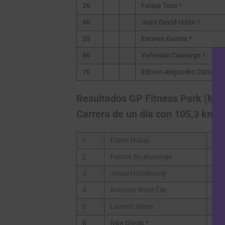
26
Felipe Toro
*
46
Juan David Urián
*
55
Estiven García
*
66
Yeferson Camargo
*
70
Edison Alejandro Callejas
Resultados GP Fitness Park (Mar
Carrera de un día con 105,3 km
1
Edwin Nubul
2
Patrick Byukusenge
3
Josué Hodebourg
4
Anthony Rose-Élie
5
Laurent Neror
8
Iván Ojeda *