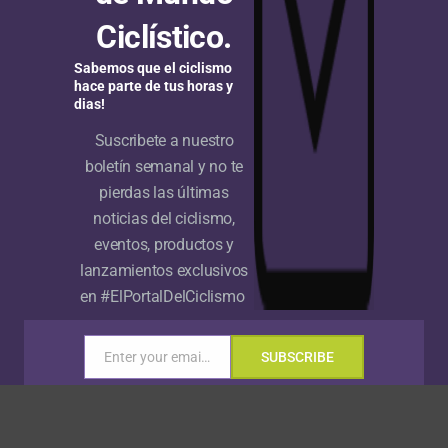
Ciclístico.
Team Pédale Pilotine-Maxo Location
Team Pédale Pilotine-Maxo Location
Sabemos que el ciclismo
hace parte de tus horas y
dias!
Suscribete a nuestro
boletín semanal y no te
pierdas las últimas
UAE Team Emirates-XRG
29:29:01
noticias del ciclismo,
ARKEA-B&B HOTELS
1:07
eventos, productos y
Team Picnic PostNL
1:58
lanzamientos exclusivos
en #ElPortalDelCiclismo
Decathlon AG2R La Mondiale Team
2:20
Tudor Pro Cycling Team
3:57
Enter your email address
SUBSCRIBE
Email
Movistar Team
59:29