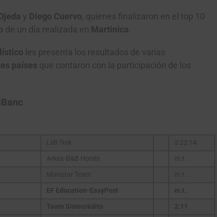
 Ojeda
y
Diego Cuervo
, quienes finalizaron en el top 10
a de un día realizada en
Martinica
.
ístico
les presenta los resultados de varias
tes países
que contaron con la participación de los
aBanc
Lidl-Trek
3:22:14
Arkea-B&B Hotels
m.t.
Movistar Team
m.t.
EF Education-EasyPost
m.t.
Team Sistecrédito
2:11