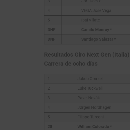
3
Jort Dockx
4
VEGA José Vega
5
Ibai Villate
DNF
Camilo Monroy *
DNF
Santiago Salazar *
Resultados Giro Next Gen (Italia)
Carrera de ocho días
1
Jakob Omrzel
2
Luke Tuckwell
3
Pavel Novák
4
Jørgen Nordhagen
5
Filippo Turconi
28
William Colorado
*