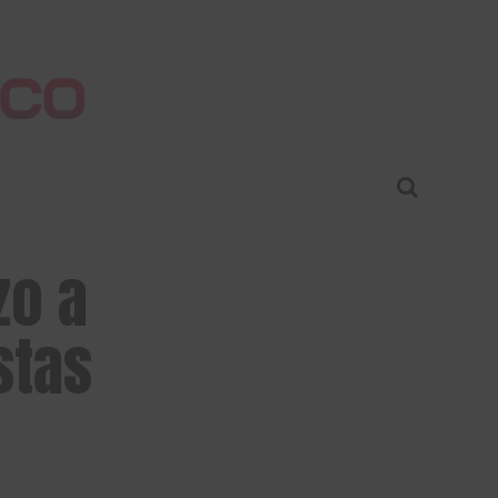
zo a
stas