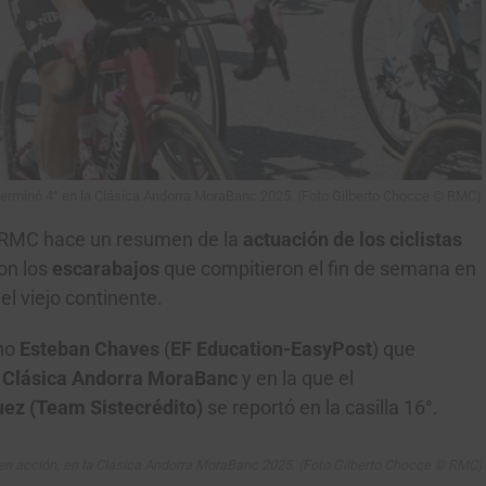
erminó 4° en la Clásica Andorra MoraBanc 2025. (Foto Gilberto Chocce © RMC)
 RMC hace un resumen de la
actuación de los ciclistas
con los
escarabajos
que compitieron el fin de semana en
el viejo continente.
no
Esteban Chaves
(
EF Education-EasyPost
) que
a
Clásica Andorra MoraBanc
y en la que el
uez
(Team Sistecrédito)
se reportó en la casilla 16°.
en acción, en la Clásica Andorra MoraBanc 2025. (Foto Gilberto Chocce © RMC)