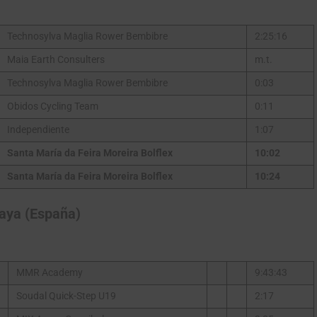
Technosylva Maglia Rower Bembibre
2:25:16
Maia Earth Consulters
m.t.
Gracias, no quiero ser parte de la comunidad
Technosylva Maglia Rower Bembibre
0:03
Obidos Cycling Team
0:11
Independiente
1:07
Santa María da Feira Moreira Bolflex
10:02
Santa María da Feira Moreira Bolflex
10:24
saya (España)
MMR Academy
9:43:43
Soudal Quick-Step U19
2:17