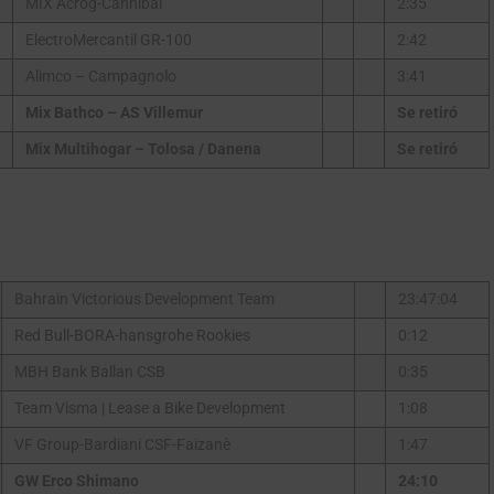
MIX Acrog-Cannibal
2:35
ElectroMercantil GR-100
2:42
Alimco – Campagnolo
3:41
Mix Bathco – AS Villemur
Se retiró
Mix Multihogar – Tolosa / Danena
Se retiró
Bahrain Victorious Development Team
23:47:04
Red Bull-BORA-hansgrohe Rookies
0:12
MBH Bank Ballan CSB
0:35
Team Visma | Lease a Bike Development
1:08
VF Group-Bardiani CSF-Faizanè
1:47
GW Erco Shimano
24:10