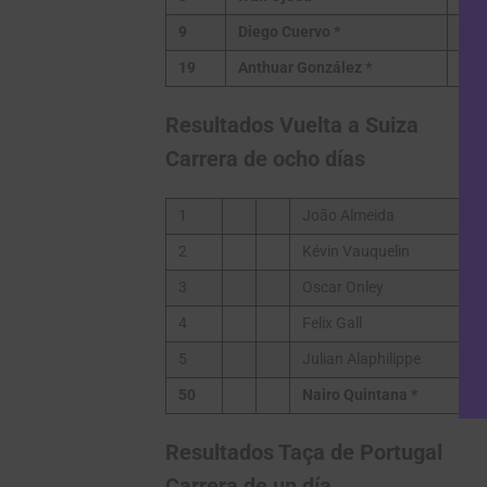
9
Diego Cuervo *
19
Anthuar González *
Resultados Vuelta a Suiza
Carrera de ocho días
1
João Almeida
2
Kévin Vauquelin
3
Oscar Onley
4
Felix Gall
5
Julian Alaphilippe
50
Nairo Quintana
*
Resultados Taça de Portugal
Carrera de un día