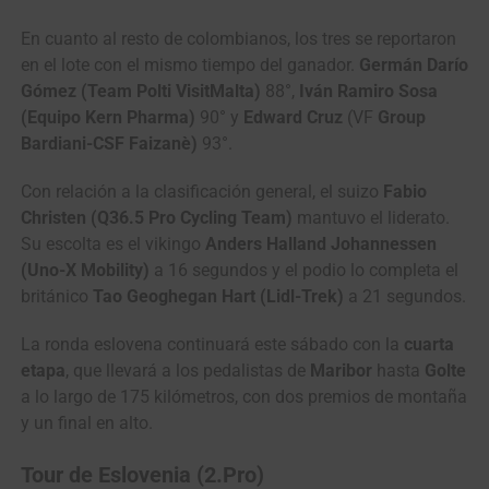
En cuanto al resto de colombianos, los tres se reportaron
en el lote con el mismo tiempo del ganador.
Germán Darío
Gómez (Team Polti VisitMalta)
88°,
Iván Ramiro Sosa
(Equipo Kern Pharma)
90° y
Edward Cruz
(VF
Group
Bardiani-CSF Faizanè)
93°.
Con relación a la clasificación general, el suizo
Fabio
Christen (Q36.5 Pro Cycling Team)
mantuvo el liderato.
Su escolta es el vikingo
Anders Halland Johannessen
(Uno-X Mobility)
a 16 segundos y el podio lo completa el
británico
Tao Geoghegan Hart (Lidl-Trek)
a 21 segundos.
La ronda eslovena continuará este sábado con la
cuarta
etapa
, que llevará a los pedalistas de
Maribor
hasta
Golte
a lo largo de 175 kilómetros, con dos premios de montaña
y un final en alto.
Tour de Eslovenia (2.Pro)