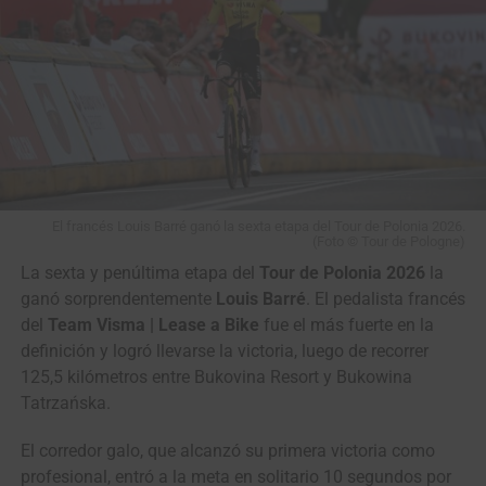
Team Emirates – XRG)
sigue siendo dueño del maillot
amarillo. Su compatriota
Rafael Reis (Anicolor /
Campicarn)
se mantuvo en segundo lugar, a nueve
segundos, y otro coterraneo suyo,
Carlos Miguel
Salgueiro (Team Tavira / Crédito Agrícola)
cierra el
podio, a catorce segundos.
La prestigiosa carrera portuguesa continuará este
domingo con la
cuarta etapa en línea
, una
jornada
El francés Louis Barré ganó la sexta etapa del Tour de Polonia 2026.
montañosa de 154,6 kilómetros
entre las las localidades
(Foto © Tour de Pologne)
de Figueiró dos Vinhos y Covilhã, que incluye cuetro
La sexta y penúltima etapa del
Tour de Polonia 2026
la
puertos categorizados.
ganó sorprendentemente
Louis Barré
. El pedalista francés
del
Team Visma | Lease a Bike
fue el más fuerte en la
definición y logró llevarse la victoria, luego de recorrer
125,5 kilómetros entre Bukovina Resort y Bukowina
Tatrzańska.
El corredor galo, que alcanzó su primera victoria como
profesional, entró a la meta en solitario 10 segundos por