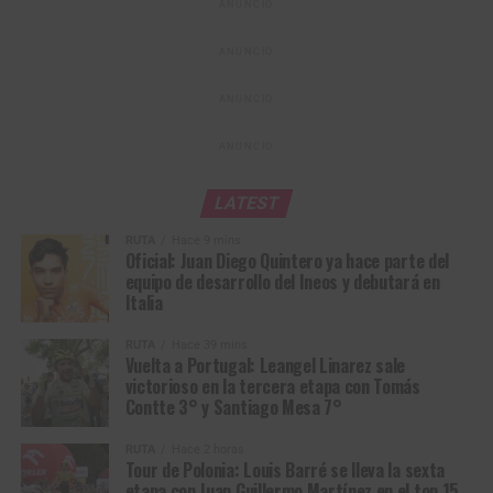
ANUNCIO
de Wieliczka, donde conoceremos al sucesor del
estadounidense
Brandon McNulty
, campeón del año
ANUNCIO
pasado.
ANUNCIO
Tour de Polonia (2.UWT)
Resultados Etapa 6 | Bukovina Resort –
ANUNCIO
Bukowina Tatrzańska (125,5 km)
LATEST
RUTA
Hace 9 mins
1
Barré Louis
Team Visma | Lease a
3:09:03
Oficial: Juan Diego Quintero ya hace parte del
Bike
equipo de desarrollo del Ineos y debutará en
Italia
2
Scaroni Christian
XDS Astana Team
0:10
3
Brenner Marco
Tudor Pro Cycling
0:10
RUTA
Hace 39 mins
Vuelta a Portugal: Leangel Linarez sale
Team
victorioso en la tercera etapa con Tomás
4
Dversnes Fredrik
Uno-X Mobility
0:10
Contte 3° y Santiago Mesa 7°
5
Laurance Axel
Netcompany INEOS
+ 10
RUTA
Hace 2 horas
Cycling Team
Tour de Polonia: Louis Barré se lleva la sexta
etapa con Juan Guillermo Martínez en el top 15