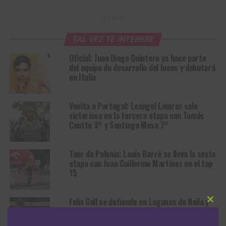
ANUNCIO
TAL VEZ TE INTERESE
Oficial: Juan Diego Quintero ya hace parte
del equipo de desarrollo del Ineos y debutará
en Italia
Vuelta a Portugal: Leangel Linarez sale
victorioso en la tercera etapa con Tomás
Contte 3° y Santiago Mesa 7°
Tour de Polonia: Louis Barré se lleva la sexta
etapa con Juan Guillermo Martínez en el top
15
Felix Gall se defiende en Lagunas de Neila y
Clos
se queda con el título de la Vuelta a Burgos
this
2026
modu