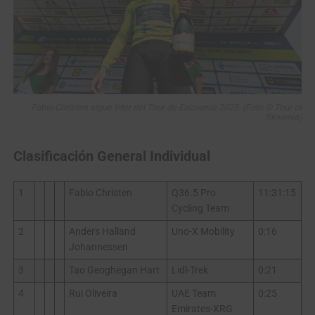
Fabio Christen sigue líder del Tour de Eslovenia 2025. (Foto © Tour of
Slovenia)
Clasificación General Individual
1
Fabio Christen
Q36.5 Pro
11:31:15
Cycling Team
2
Anders Halland
Uno-X Mobility
0:16
Johannessen
3
Tao Geoghegan Hart
Lidl-Trek
0:21
4
Rui Oliveira
UAE Team
0:25
Emirates-XRG