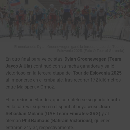
El neerlandés Dylan Groenewegen ganó la tercera etapa del Tour de
Eslovenia 2025. (Foto © Tour of Slovenia)
En otro final para velocistas,
Dylan Groenewegen (Team
Jayco AlUla)
continuó con su racha ganadora y salió
victorioso en la tercera etapa del
Tour de Eslovenia 2025
al imponerse en el embalaje, tras recorrer 172 kilómetros
entre Majšperk y Ormož.
El corredor neerlandés, que completó se segundo triunfo
en la carrera, superó en el sprint al boyacense
Juan
Sebastián Molano (UAE Team Emirates-XRG)
y al
alemán
Phil Bauhaus (Bahrain Victorious)
, quienes
entraron 2° y 3°, respectivamente.