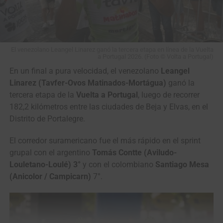
Con 19 años, el corredor vallecaucano, que se formó en el
Team Sistecrédito
, ya fue 2° en la contrarreloj del
Panamericano de Ruta
disputado el año pasado en Punta
El venezolano Leangel Linarez ganó la tercera etapa en línea de la Vuelta
del Este, Uruguay, detrás del argentino
Mateo Kalejmann
y
a Portugal 2026. (Foto © Volta a Portugal)
además terminó
4° en la Vuelta de la Juventud 2025
.
En un final a pura velocidad, el venezolano
Leangel
Linarez (Tavfer-Ovos Matinados-Mortágua)
ganó la
tercera etapa de la
Vuelta a Portugal
, luego de recorrer
182,2 kilómetros entre las ciudades de Beja y Elvas, en el
Distrito de Portalegre.
El corredor suramericano fue el más rápido en el sprint
grupal con el argentino
Tomás Contte (Aviludo-
Louletano-Loulé) 3°
y con el colombiano
Santiago Mesa
(Anicolor / Campicarn)
7°.
View this post on Instagram