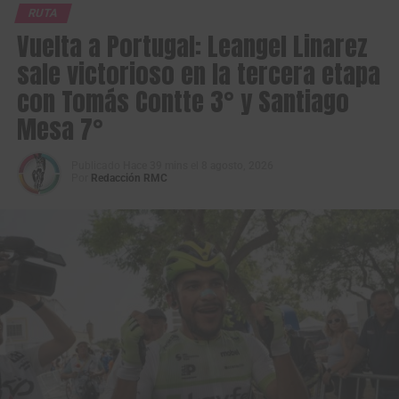
RUTA
Vuelta a Portugal: Leangel Linarez
sale victorioso en la tercera etapa
con Tomás Contte 3° y Santiago
Mesa 7°
Publicado
Hace 39 mins
el
8 agosto, 2026
Por
Redacción RMC
Juan Diego Quintero, llega al equipo de desarrollo del Ineos, el Racing
Academy. (Foto © Netcompany Ineos)
Quintero llega procedente del
Petrolike
tras consolidarse
como uno de los
corredores más prometedores del
ciclismo colombiano
. Su versatilidad en todos los
terrenos y sus buenas presentaciones en las categorías
menores le han permitido destacar tanto a nivel nacional
como internacional.