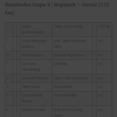
Resultados Etapa 3 | Majšperk – Ormož (172
km)
1
Dylan
Team Jayco-AlUla
3:57:48
Groenewegen
2
Juan Sebastián
UAE Team Emirates-
m.t.
Molano
XRG
3
Phil Bauhaus
Bahrain Victorious
m.t.
4
Tim Torn
Lidl-Trek
m.t.
Teutenberg
5
Manuel Peñalver
Team Polti VisitMalta
m.t.
6
Tilen Finkst
Adria Mobil
m.t.
7
Carl-Frederik
Uno-X Mobility
m.t.
Bevort
8
Nicolò Parisini
Q36.5 Pro Cycling
m.t.
Team