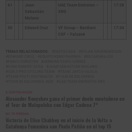
61
Juan
UAE Team Emirates –
17:28
Sebastián
XRG
Molano
90
Edward Cruz
VF Group – Bardiani
17:34
CSF – Faizanè
TEMAS RELACIONADOS:
DESTACADA
DYLAN GROENEWEGEN
EDWARD CRUZ
EQUIPO KERN PHARMA
ESCARABAJOS
FABIO CHRISTEN
GERMÁN DARÍO GÓMEZ
IVÁN RAMIRO SOSA
JUAN SEBASTIÁN MOLANO
Q36.5 PRO CYCLING TEAM
TEAM JAYCO-ALULA
TEAM POLTI VISITMALTA
TOUR DE ESLOVENIA
TOUR DE ESLOVENIA 2025
UAE TEAM EMIRATES XRG
A CONTINUACIÓN
Alexander Konychev gana el primer duelo montañoso en
el Tour de Malopolska con Edgar Cadena 7°
NO TE PIERDAS
Victoria de Elise Chabbey en el inicio de la Volta a
Catalunya Femenina con Paula Patiño en el top 15