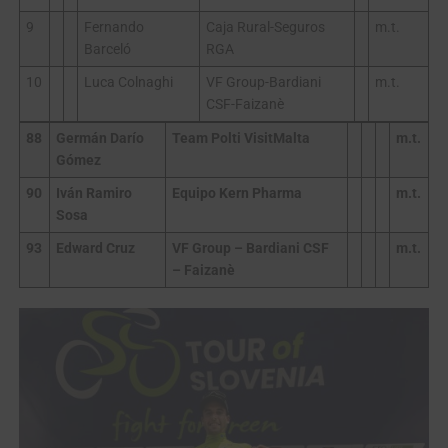
9
Fernando
Caja Rural-Seguros
m.t.
Barceló
RGA
10
Luca Colnaghi
VF Group-Bardiani
m.t.
CSF-Faizanè
88
Germán Darío
Team Polti VisitMalta
m.t.
Gómez
90
Iván Ramiro
Equipo Kern Pharma
m.t.
Sosa
93
Edward Cruz
VF Group – Bardiani CSF
m.t.
– Faizanè