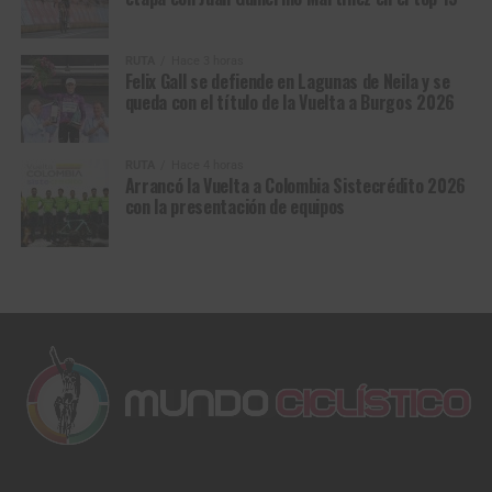
6
Lapeira Paul
Decathlon CMA CGM
0:10
Team
RUTA
Hace 3 horas
7
Schachmann
Soudal Quick-Step
0:10
Felix Gall se defiende en Lagunas de Neila y se
Max
queda con el título de la Vuelta a Burgos 2026
8
Fisher-Black Finn
Red Bull-BORA-
0:10
hansgrohe
RUTA
Hace 4 horas
Arrancó la Vuelta a Colombia Sistecrédito 2026
9
Kron Andreas
Uno-X Mobility
0:10
con la presentación de equipos
10
Romeo Iván
Movistar Team
0:10
11
Christen Jan
UAE Team Emirates-
0:15
XRG
13
Juan Guillermo
Team Picnic PostNL
0:15
Martinez
26
Santiago
Bahrain – Victorious
1:23
Buitrago
Clasificación General Individual