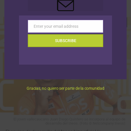
Publicado
Hace 9 mins
el
8 agosto, 2026
Por
Redacción RMC
Enter your email address
Email
SUBSCRIBE
Gracias, no quiero ser parte de la comunidad
El joven vallecaucano Juan Diego Quintero se incorpora al equipo de
desarrollo del Ineos. (Foto © Netcompany Ineos)