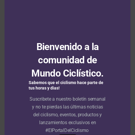
Santiago Umba subcampeón del Tour de
Kahramanmaraş; su equipo ganó las cuatro
etapas en disputa
Santiago Mesa le gana a Daniel Cavia la
Bienvenido a la
segunda etapa de la Vuelta a Portugal en un
final de ‘Foto Finish’
comunidad de
Mundo Ciclístico.
Sabemos que el ciclismo hace parte de
RUTA
tus horas y dias!
Oficial: Juan Diego Quintero ya
Suscribete a nuestro boletín semanal
hace parte del equipo de
y no te pierdas las últimas noticias
desarrollo del Ineos y debutará en
del ciclismo, eventos, productos y
Italia
lanzamientos exclusivos en
#ElPortalDelCiclismo