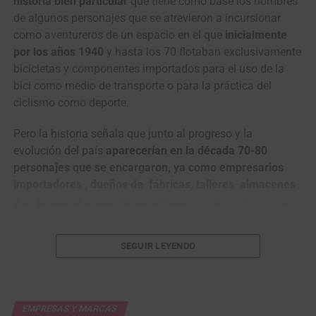
historia bien particular
que tiene como base los nombres
en la Grande Boucle, está más que listo para las
de algunos personajes que se atrevieron a incursionar
exigencias de tu grupeta.
como aventureros de un espacio en el que
inicialmente
por los años 1940
y hasta los 70 flotaban exclusivamente
Respondiendo las dudas del pelotón
bicicletas y componentes importados para el uso de la
latinoamericano
bici como medio de transporte o para la práctica del
ciclismo como deporte.
¿Qué ciclocomputador incluye mapas integrados
Pero la historia señala que junto al progreso y la
totalmente gratis?
Los tres Magene (C606 V2, Pro y
evolución del país
aparecerían en la década 70-80
C706) integran soporte nativo para mapas offline
personajes que se encargaron, ya como empresarios
basados en
OpenStreetMap (OSM)
. Vía la app OnelapFit
importadores , dueños de fábricas, talleres almacenes
y Wi-Fi, descargas gratis la cartografía de Colombia,
y un pequeño grupo de constructores
que dedicaron una
México, Argentina, Chile o cualquier país, con navegación
buena parte de sus vidas a la elaboración- con sus
giro a giro sin depender de datos móviles en la montaña
propias manos y conocimientos – de bicicletas
profunda.
SEGUIR LEYENDO
(especialmente cuadros o marcos) que poco a poco
¿Cómo conectar un potenciómetro sin perder datos?
fueron ganando confianza y prestigio entre los
Gracias a chips duales
ANT+ y Bluetooth 5.0
, se enlazan
consumidores nacional e internacionalmente.
de inmediato a potenciómetros Shimano, SRAM, Favero o
EMPRESAS Y MARCAS