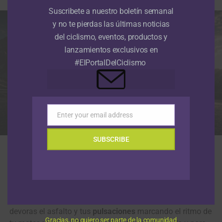
Suscribete a nuestro boletín semanal
y no te pierdas las últimas noticias
del ciclismo, eventos, productos y
lanzamientos exclusivos en
#ElPortalDelCiclismo
Enter your email address
Email
SUBSCRIBE
Magene con sello del World Tour: tecnología asiática en la élite mundial.
(Foto © Magene)
Un compañero de ruta incansable que, con un solo
vistazo, te mantiene al tanto de todo tu entorno: la
hora
exacta y la temperatura que desafías en la madrugada, tu
ubicación
satelital en el mapa, la
velocidad
a la que
devoras el asfalto y tus
pulsaciones
marcando el ritmo de
Gracias, no quiero ser parte de la comunidad