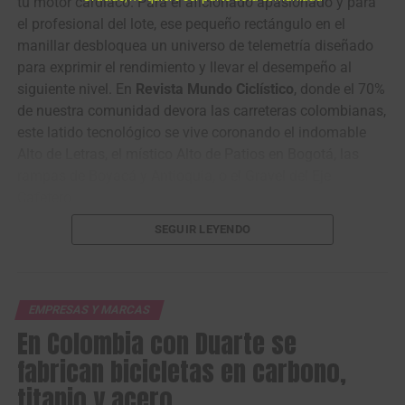
tu motor cardíaco. Para el aficionado apasionado y para
el profesional del lote, ese pequeño rectángulo en el
manillar desbloquea un universo de telemetría diseñado
para exprimir el rendimiento y llevar el desempeño al
siguiente nivel. En
Revista Mundo Ciclístico
, donde el 70%
de nuestra comunidad devora las carreteras colombianas,
este latido tecnológico se vive coronando el indomable
Alto de Letras, el místico Alto de Patios en Bogotá, las
rampas de Boyacá y Antioquia, o el Gravel del Eje
Cafetero.
SEGUIR LEYENDO
Ese fervor no se detiene en nuestras fronteras. Magene
guía hoy a quienes desafían las cumbres del Ajusco en
Ciudad de México, mitigan los vientos de la Patagonia
argentina o escalan los pasos andinos de Farellones en
EMPRESAS Y MARCAS
Santiago. Donde el terreno no perdona y la altitud asfixia,
En Colombia con Duarte se
este dispositivo se convierte en el guardián de la
fabrican bicicletas en carbono,
concentración absoluta.
titanio y acero