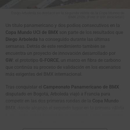
y GNSS multibanda (GPS, Glonass, Beidou, Galileo).
EL LEGADO CONTINÚA CON EL CARBONO
Diego Arboleda se destacó en la segunda válida de la Copa Mundo de
BMX 2026. (Foto © GW Bicicletas)
Magene C606 Pro — visibilidad óptima bajo
Un título panamericano y dos podios consecutivos en la
alta radiación
Copa Mundo UCI de BMX
son parte de los resultados que
Diego Arboleda
ha conseguido durante las últimas
$679.000 COP (oferta, Bike House)
Mismo peso y
semanas. Detrás de este rendimiento también se
dimensiones, con
pantalla transflectiva
que aprovecha la
encuentra un proyecto de innovación desarrollado por
luz ambiental para eliminar reflejos, y soporte QZSS que
GW
: el prototipo
G-FORCE
, un marco en fibra de carbono
acelera la captura de señal en valles cerrados o zonas de
que continúa su proceso de validación en los escenarios
vegetación densa. Este es el modelo que usa el XDS
más exigentes del BMX internacional.
Astana Team.
Tras conquistar el
Campeonato Panamericano de BMX
Magene C706 — el buque insignia
disputado en Bogotá, Arboleda viajó a Francia para
competir en las dos primeras rondas de la
Copa Mundo
$849.000 COP (Bike House)
Chasis con
montura
Hasta su fallecimiento, José siempre estuvo al frente de
BMX
, donde alcanzó el segundo lugar en la primera válida
metálica integrada
, pantalla de 3.3″ TFT y rueda de
la empresa acompañado de su esposa e hijos y tanto
y se quedó con la victoria en la segunda. Estos resultados
control lateral para operar con guantes. Chipset
GNSS
Javier como posteriormente Fabio, contribuyeron al
le permitieron consolidar uno de los mejores momentos
dual-banda (GPS L1+L5)
, altavoz con alertas de voz en
desarrollo y
crecimiento de la empresa que hoy sigue
de su temporada y ubicarse en el quinto puesto de la