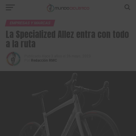
EMPRESAS Y MARCAS
La Specialized Allez entra con todo
a la ruta
Publicado
Hace 3 años
el
26 mayo, 2023
Por
Redacción RMC