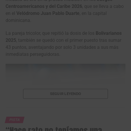
rival, mientras que Kevin cerró el podio de la modalidad
Centroamericanos y del Caribe 2026
, que se lleva a cabo
con un tiempo de 10.310.
en el
Velódromo Juan Pablo Duarte
, en la capital
dominicana.
La pareja tricolor, que repitió la dosis de los
Bolivarianos
2025
, también se quedó con el primer puesto tras sumar
43 puntos, aventajando por solo 3 unidades a sus más
inmediatas perseguidoras.
SEGUIR LEYENDO
Cristian Ortega, Kwesi Browne y Kevin Quintero, en el podio del keirin.
(Foto © COC)
PISTA
“Hace rato no teníamos una
Jordan Parra
y
Brayan Sánchez
se adjudicaron el bronce