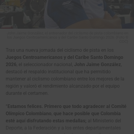
John Jaime González, el entrenador del ciclismo de pista colombiano en
los Juegos Centroamericanos y del Caribe Santo Domingo 2026. (Foto ©
COC)
Tras una nueva jornada del ciclismo de pista en los
Juegos Centroamericanos y del Caribe Santo Domingo
2026
, el seleccionador nacional,
John Jaime González
,
destacó el respaldo institucional que ha permitido
mantener al ciclismo colombiano entre los mejores de la
región y valoró el rendimiento alcanzado por el equipo
durante el certamen.
Jordan Parra y Brayan Sánchez ocuparon el tercer puesto en la Madison.
(Foto © IDRD)
“
Estamos felices. Primero que todo agradecer al Comité
Olímpico Colombiano
,
que hace posible que Colombia
esté aquí disfrutando estas medallas;
al Ministerio del
Deporte, a la Federación y a los entes departamentales