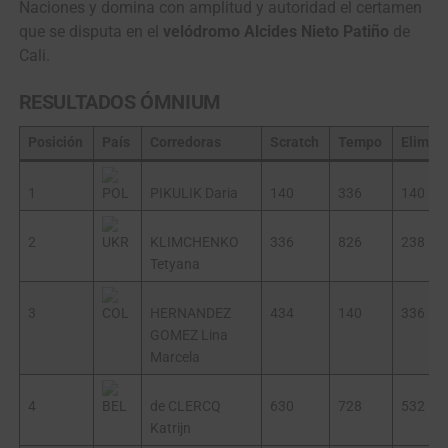
Naciones y domina con amplitud y autoridad el certamen
que se disputa en el
velódromo Alcides Nieto Patiño
de
Cali.
RESULTADOS
ÓMNIUM
Posición
País
Corredoras
Scratch
Tempo
Elimin
1
PIKULIK Daria
140
336
140
2
KLIMCHENKO
336
826
238
Tetyana
3
HERNANDEZ
434
140
336
GOMEZ Lina
Marcela
4
de CLERCQ
630
728
532
Katrijn