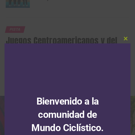
PISTA
Juegos Centroamericanos y del
Clos
Caribe 2026: el ciclismo de pista
this
modu
aportó un total de 13 medallas,
cinco de ellas doradas
Publicado
Hace 1 semana
el
1 agosto, 2026
Por
Redacción RMC
Bienvenido a la
comunidad de
Mundo Ciclístico.