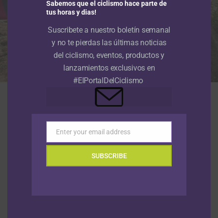
Sabemos que el ciclismo hace parte de
tus horas y dias!
Suscribete a nuestro boletín semanal
y no te pierdas las últimas noticias
del ciclismo, eventos, productos y
lanzamientos exclusivos en
#ElPortalDelCiclismo
El seleccionador nacional John Jaime González, acompañado de Lina
Marcela Hernandéz. (Foto © Orgullo Paisa)
El ciclismo de pista se despidió de los
Juegos
Centroamericanos y del Caribe 2026
con cinco preseas:
Enter your email address
una de oro, dos de plata y dos de bronce.
Lina Hernández
Email
y
Elizabeth Castaño
fueron las más destacadas de la
SUBSCRIBE
jornada con la medalla de oro en el madison femenino.
Nuestro país cerró su participación con cinco medallas de
oro, cinco de plata y tres de bronce (total de 13).
En el keirin,
Stefany Cuadrado
lideró el primer heat de la
primera ronda con un tiempo de 11.929, siendo su