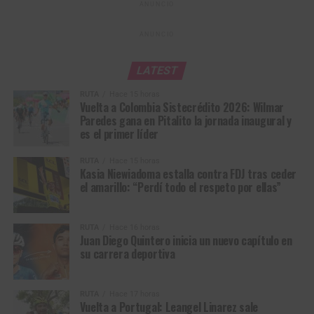
pruebas restantes del programa. “
Todavía nos queda una
ANUNCIO
jornada larga
con las dos Madison, donde
Lina
Hernández
competirá junto a
Elizabeth Castaño
, además
ANUNCIO
del Madison masculino y los keirin con Kevin, Cristian,
Stefany y Valeria. Esperamos seguir aportándole
LATEST
medallas a Colombia”, concluyó González.
RUTA
Hace 15 horas
Vuelta a Colombia Sistecrédito 2026: Wilmar
*Con Información Prensa Cómite Olímpico
Paredes gana en Pitalito la jornada inaugural y
es el primer líder
Colombiano
RUTA
Hace 15 horas
Kasia Niewiadoma estalla contra FDJ tras ceder
el amarillo: “Perdí todo el respeto por ellas”
RUTA
Hace 16 horas
Juan Diego Quintero inicia un nuevo capítulo en
su carrera deportiva
RUTA
Hace 17 horas
Vuelta a Portugal: Leangel Linarez sale