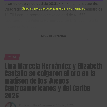
promedio de velocidad de 60.357 km/h. En la siguiente,
Gracias, no quiero ser parte de la comunidad
Cuadrado repitió el puesto en el grupo 1 con un registro de
11.701 con un promedio de velocidad de 61.533,
resaltando que
Valeria Hernández
también avanzó a la
instancia definitiva.
SEGUIR LEYENDO
PISTA
Lina Marcela Hernández y Elizabeth
Castaño se colgaron el oro en la
madison de los Juegos
Centroamericanos y del Caribe
2026
Stefany Cuadrado terminó 2° en el keirin. (Foto © Orgullo Paisa)
Publicado
Hace 1 semana
el
30 julio, 2026