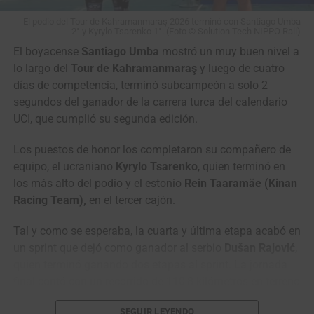
#CiclismoColombiano
El podio del Tour de Kahramanmaraş 2026 terminó con Santiago Umba
#Colombia
2° y Kyrylo Tsarenko 1°. (Foto © Solution Tech NIPPO Rali)
El boyacense
Santiago Umba
mostró un muy buen nivel a
lo largo del
Tour de Kahramanmaraş
y luego de cuatro
©️
@cyclingontnt
…
días de competencia, terminó subcampeón a solo 2
segundos del ganador de la carrera turca del calendario
UCI, que cumplió su segunda edición.
— Mundo Ciclístico (@mundociclistico)
August 7, 2026
Los puestos de honor los completaron su compañero de
equipo, el ucraniano
Kyrylo Tsarenko
, quien terminó en
los más alto del podio y el estonio
Rein Taaramäe (Kinan
Racing Team),
en el tercer cajón.
Tal y como se esperaba, la cuarta y última etapa acabó en
un sprint que dejó como ganador al serbio
Dušan Rajović
,
quien terminó ganando dos etapas al sprint. La jornada
final contó con un recorrido de 110,8 kilómetros en terreno
en su mayoró llano.
SEGUIR LEYENDO