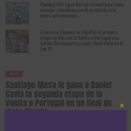
Ranking UCI: Egan Bernal se mantiene como
el mejor colombiano en el escalafón tras
nueva actualización
Francisco Campos se adjudica la primera
etapa en línea de la Vuelta a Portugal con
Adrián Bustamante y Jesús David Peña en el
top 15
RUTA
Santiago Mesa le gana a Daniel
Cavia la segunda etapa de la
Vuelta a Portugal en un final de
‘Foto Finish’
Clos
this
modu
Publicado
Hace 2 horas
el
7 agosto, 2026
Por
Redacción RMC