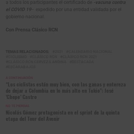
a todos los participantes el certificado de
-vacuna contra
el COVID 19
– expedido por una entidad validada por el
gobierno nacional.
Con Prensa Clásico RCN
TEMAS RELACIONADOS:
2021
CALENDARIO NACIONAL
CICLISMO
CLÁSICO RCN
CLÁSICO RCN 2021
CLÁSICO RCN CERVEZA ANDINA
DESTACADA
ESCARABAJOS
A CONTINUACIÓN
“Los ciclistas están muy bien, con las ganas y entereza
de dejar a Colombia en lo más alto en Tokio”: José
‘Chepe’ Castro
NO TE PIERDAS
Nicolás Gómez protagonista en el sprint de la quinta
etapa del Tour del Avenir