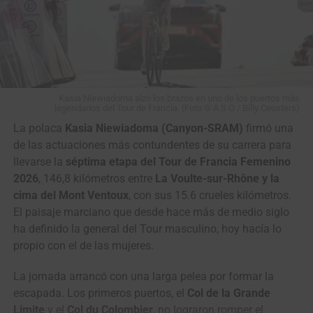
6
Oliveira Rui
UAE Team Emirates-XRG
m.t.
Clasificación General Final
7
Lopez Jordi
Euskaltel-Euskadi
m.t.
8
Salgueiro
Team Tavira / Crédito
m.t.
Miguel
Agrícola
1
Kyrylo
Solution Tech
10:58:51
Tsarenko
NIPPO Rali
9
Silva Pedro
Feira dos Sofás –
m.t.
Kasia Niewiadoma alzó los brazos en uno de los puertos más
Boavista
2
Santiago
Solution Tech
0:02
legendarios del Tour de Francia. (Foto © A.S.O / Billy Ceusters)
Umba
NIPPO Rali
10
Martins João
Credibom – LA Alumínios
m.t.
La polaca
Kasia Niewiadoma (Canyon-SRAM)
firmó una
– Marcos Car
3
Rein
Kinan Racing Team
0:31
de las actuaciones más contundentes de su carrera para
Taaramäe
llevarse la
séptima etapa del Tour de Francia Femenino
28
Adrián
Gi Group Holding –
m.t.
2026
, 146,8 kilómetros entre
La Voulte-sur-Rhône y la
Bustamante
Simoldes – UDO
4
Adne van
Terengganu Cycling
0:37
cima del Mont Ventoux
, con sus 15.6 crueles kilómetros.
Engelen
Team
44
Jesús David
Efapel Cycling
m.t.
El paisaje marciano que desde hace más de medio siglo
Peña
5
Awet Aman
Istanbul Team
0:41
ha definido la general del Tour masculino, hoy hacía lo
6
Mathias
VC Fukuoka
0:57
propio con el de las mujeres.
Bregnhøj
La jornada arrancó con una larga pelea por formar la
7
Benjamín
Terengganu Cycling
1:43
escapada. Los primeros puertos, el
Col de la Grande
Prades
Team
Limite
y el
Col du Colombier
, no lograron romper el