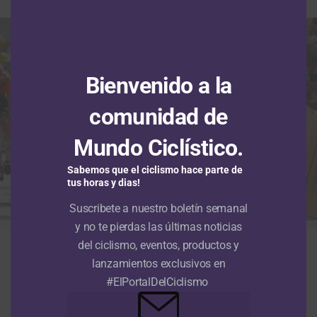
Bienvenido a la
comunidad de
Mundo Ciclístico.
Sabemos que el ciclismo hace parte de
tus horas y dias!
Suscribete a nuestro boletín semanal
y no te pierdas las últimas noticias
El antioqueño Santiago Mesa ganó la segunda etapa en línea de la
del ciclismo, eventos, productos y
Vuelta a Portugal 2026. (Foto © Volta a Portugal)
lanzamientos exclusivos en
En un final a pura velocidad,
Santiago Mesa
se alzó con
#ElPortalDelCiclismo
la victoria en la segunda etapa en línea de la
Vuelta a
Portugal 2026
. El velocista paisa del equipo