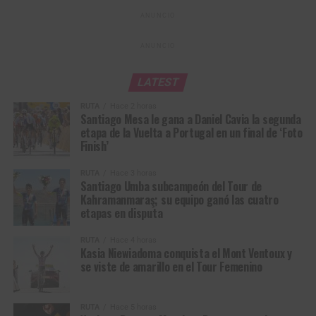
ANUNCIO
5
Axel van der
Euskaltel – Euskadi
0:11
Tuuk
ANUNCIO
6
Txomin Juaristi
Euskaltel – Euskadi
0:11
LATEST
7
Adrià Pericas
UAE Team Emirates
0:17
– XRG
RUTA
Hace 2 horas
Santiago Mesa le gana a Daniel Cavia la segunda
8
Fábio Costa
Feira dos Sofás –
0:21
etapa de la Vuelta a Portugal en un final de ‘Foto
Boavista
Finish’
9
Rúben
Feira dos Sofás –
0:22
RUTA
Hace 3 horas
Rodrigues
Boavista
Kasia Niewiadoma se visitó de amarillo en el Mont Ventoux (Foto ©
Santiago Umba subcampeón del Tour de
A.S.O/Billy Ceusters)
Kahramanmaraş; su equipo ganó las cuatro
10
Daniel Cavia
Burgos Burpellet BH
0:22
etapas en disputa
Entonces contraatacó Niewiadoma y esa sí fue la
estocada real. Reusser y Vollering se miraron, ninguna
RUTA
Hace 4 horas
Kasia Niewiadoma conquista el Mont Ventoux y
quiso asumir la persecución. Ese instante de duda les
se viste de amarillo en el Tour Femenino
costaría el amarillo. La polaca no volvió a mirar atrás. A 8
kilómetros ya sacaba varios segundos; a 5,5 superaba el
minuto.
RUTA
Hace 5 horas