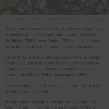
Corredores en la séptima etapa del Clásico RCN 2021 (Photo©Mundo
Ciclístico)
Un recorrido altamente exigente, de variedad geográfica y
de paisajes únicos, fue confirmado por la organización
del
Clásico RCN Cerveza Andina 2021
en la celebración
de los 60 años de la máxima prueba ciclística del país.
De las cimas más encumbradas a las costas del pacifico
colombiano, con exuberantes paisajes, con represas de
inigualable belleza y climas de gran variedad, así es el
recorrido del
Clásico RCN Cerveza Andina 2021
.
El trazado del Clásico RCN que se disputará del 23 al 31
de octubre es el siguiente:
Primera etapa: Sábado 23 de octubre:
Guatapé – El
Peñol – Guatapé. (Contrarreloj por Equipos) 27.4 Km