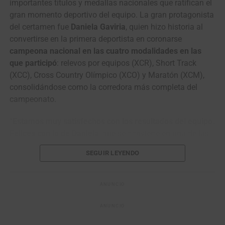
importantes títulos y medallas nacionales que ratifican el
acelerada, pues
veníamos con semanas de demasiado
gran momento deportivo del equipo. La gran protagonista
impacto y fatiga acumulada
. Buscamos mantener ese
del certamen fue
Daniela Gaviria
, quien hizo historia al
nivel y optimizar los indicadores físicos para
llegar en
convertirse en la primera deportista en coronarse
buena forma a estos Juegos
”, explicó Héctor Pérez,
campeona nacional en las cuatro modalidades en las
director deportivo del GW Erco Sportfitness.
que participó
: relevos por equipos (XCR), Short Track
(XCC), Cross Country Olímpico (XCO) y Maratón (XCM),
*Con información Prensa GW Erco
consolidándose como la corredora más completa del
Sportfitness
campeonato.
“
Estamos muy satisfechos con los resultados del equipo.
Felices con lo de Daniela
, que se convierte en una de las
deportistas más consagradas en la historia porque nunca
SEGUIR LEYENDO
antes había ocurrido que una misma deportista ganara
todas las modalidades en las cuales participaba. Son
pruebas totalmente diferentes para condiciones físicas
ANUNCIO
totalmente diferentes y eso muestra el gran nivel y
performance que tiene actualmente“, destacó Héctor
ANUNCIO
Pérez, director deportivo del
GW Erco Sportfitness.