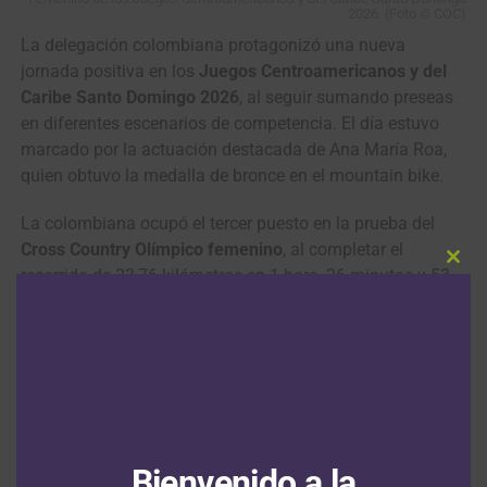
2026. (Foto © COC)
La delegación colombiana protagonizó una nueva
jornada positiva en los
Juegos Centroamericanos y del
Caribe Santo Domingo 2026
, al seguir sumando preseas
en diferentes escenarios de competencia. El día estuvo
marcado por la actuación destacada de Ana María Roa,
quien obtuvo la medalla de bronce en el mountain bike.
La colombiana ocupó el tercer puesto en la prueba del
Cross Country Olímpico femenino
, al completar el
Clos
recorrido de 23,76 kilómetros en 1 hora, 26 minutos y 53
this
segundos, detrás de la mexicana
Carolina Flores
y la
modu
puertorriqueña
Suheily Rodríguez
.
La otra ciclomontañista nacional en competencia en el
mountain bike,
Gloria Garzón
se reportó en la cuarta
posición, detras de su comptariota, la cundinamarquesa
SEGUIR LEYENDO
Ana María Roa
.
Bienvenido a la