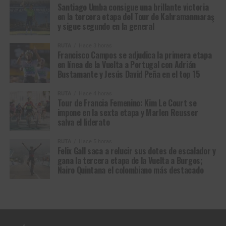
Santiago Umba consigue una brillante victoria
El equipo antioqueño con tres integrantes del GW Erco Sportfitness se
en la tercera etapa del Tour de Kahramanmaraş
coronó campeón de la prueba de relevos. (Foto Carlos Cruz © FCC)
y sigue segundo en la general
La segunda jornada trajo consigo otra destacada
RUTA
Hace 3 horas
Francisco Campos se adjudica la primera etapa
actuación en el
Short Track (XCC)
, donde Gaviria se
en línea de la Vuelta a Portugal con Adrián
coronó campeona nacional en la categoría élite femenina
Bustamante y Jesús David Peña en el top 15
y
Santiago Quintero
hizo lo propio en la categoría junior
masculina.
RUTA
Hace 4 horas
Tour de Francia Femenino: Kim Le Court se
impone en la sexta etapa y Marlen Reusser
La prueba reina del mountain bike colombiano, el
Cross
salva el liderato
Country Olímpico (XCO)
, volvió a dejar grandes resultados
para el equipo.
Daniela conquistó su tercer título nacional
RUTA
Hace 5 horas
Felix Gall saca a relucir sus dotes de escalador y
del campeonato
, mientras que
Jhonatan Botero
recuperó
gana la tercera etapa de la Vuelta a Burgos;
el título nacional élite masculino, Santiago Quintero volvió
Nairo Quintana el colombiano más destacado
a subir a lo más alto del podio al proclamarse campeón
nacional junior.
La histórica actuación de
Daniela Gaviria
se selló en la
última jornada del campeonato con la conquista del título