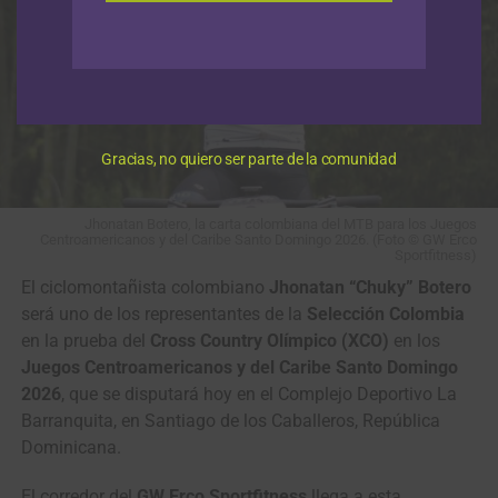
Gracias, no quiero ser parte de la comunidad
Jhonatan Botero, la carta colombiana del MTB para los Juegos
Centroamericanos y del Caribe Santo Domingo 2026. (Foto © GW Erco
Sportfitness)
El ciclomontañista colombiano
Jhonatan “Chuky” Botero
será uno de los representantes de la
Selección Colombia
en la prueba del
Cross Country Olímpico (XCO)
en los
Juegos Centroamericanos y del Caribe Santo Domingo
2026
, que se disputará hoy en el Complejo Deportivo La
Barranquita, en Santiago de los Caballeros, República
Dominicana.
El corredor del
GW Erco Sportfitness
llega a esta