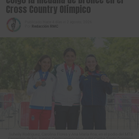
Cross Country Olímpico
Publicado
Hace 4 días
el
2 agosto, 2026
Por
Redacción RMC
Suheily Rodríguez, Carolina Flores y Ana María Roa, en el podio del MTB
Femenino de los Juegos Centroamericanos y del Caribe Santo Domingo