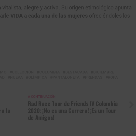
 vitalista, alegre y activa. Su origen etimológico apunta
arle
VIDA
a
cada una de las mujeres
ofreciéndoles los
SMO
COLECCIÓN
COLOMBIA
DESTACADA
DICIEMBRE
AD
NUEVA
OLÍMPICA
PANTALONETA
PRENDAS
ROPA
A CONTINUACIÓN
Rad Race Tour de Friends IV Colombia
ra la
2020: ¡No es una Carrera! ¡Es un Tour
de Amigos!