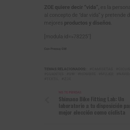
ZOE quiere decir “vida”,
es la persona
al concepto de “dar vida” y pretende d
mejores
productos y diseños
.
[modula id=»78225″]
Con Prensa GW
TEMAS RELACIONADOS:
CAMISETAS
CICLI
GUANTES
GW
HOMBRE
MUJER
NAVID
TEXTIL
ZOE
NO TE PIERDAS
Shimano Bike Fitting Lab: Un
laboratorio a tu disposición pa
mejor elección como ciclista