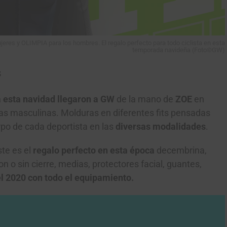
res y OLIMPIA para los hombres. El regalo perfecto para todo ciclista en esta
temporada navideña (Foto©GW)
s
a esta navidad llegaron a GW
de la mano de
ZOE
en
as masculinas. Molduras en diferentes fits pensadas
rpo de cada deportista en las
diversas modalidades
.
ste es el
regalo perfecto en esta época
decembrina,
o sin cierre, medias, protectores facial, guantes,
l 2020 con todo el equipamiento.