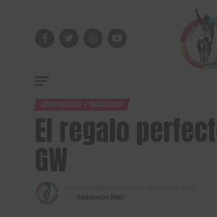
EMPRESAS Y MARCAS
El regalo perfec
GW
Publicado
Hace 7 años
el
6 diciembre, 2019
Por
Redacción RMC