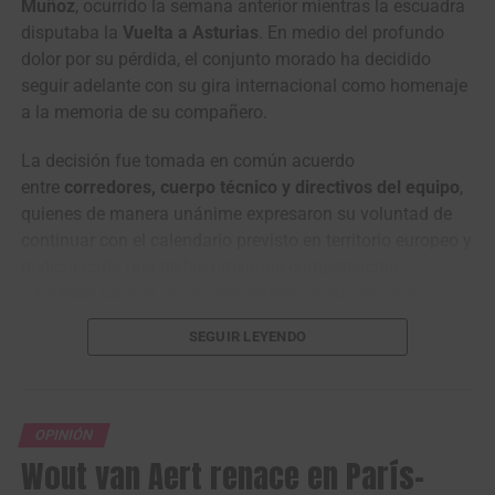
Muñoz
, ocurrido la semana anterior mientras la escuadra
disputaba la
Vuelta a Asturias
. En medio del profundo
dolor por su pérdida, el conjunto morado ha decidido
seguir adelante con su gira internacional como homenaje
a la memoria de su compañero.
La decisión fue tomada en común acuerdo
entre
corredores, cuerpo técnico y directivos del equipo
,
quienes de manera unánime expresaron su voluntad de
continuar con el calendario previsto en territorio europeo y
dedicar cada una de las próximas competencias
a
Cristian Camilo
, en reconocimiento a su vida, a su
entrega como corredor y al lugar que siempre ocupó
SEGUIR LEYENDO
dentro del grupo.
Este miércoles, la delegación del
Nu Colombia
hizo
público un video desde
Portugal
, donde el
OPINIÓN
próximo
viernes 1 de mayo
volverá a la competencia con
Wout van Aert renace en París-
la disputa del
GP de Anicolor
, carrera que marcará el