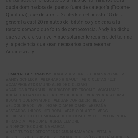
dupla dominadora del puerto fuera de categoría (Froome-
Quintana), que dejaron a Schleck en el puesto 18 de la
general a casi 20 minutos del británico y de cara a la
tercera semana que falta de competencia. Andy ha dicho
que volverá a su nivel y que solamente requiere del tiempo
y la paciencia que sean necesarios para retornar.
Amanecerá y…
TEMAS RELACIONADOS:
AGUASCALIENTES
ÁLVARO MEJÍA
ANDY SCHLECK
BERNARD HINAULT
BICICLETAS FELT
CAMPEONATOS MUNDIALES DE CICLISMO
CARLOS BETANCUR
CHRISTOPHER FROOME
CICLISMO
CLÁSICA SAN SEBASTIÁN
COLORADO
DARWIN ATAPUMA
DOMINIQUE RAYMOND
EDGAR CORREDOR
EEUU
EL COLORADO
EL DESAFÍO AMERICANO
ESPAÑA
ESTADOS UNIDOS
EUROPA
FABIO DUARTE
FCC
FEDERACIÓN COLOMBIANA DE CICLISMO
FELT
FLORENCIA
FRANCIA
FROOME
GREG LEMOND
INDEPORTES CUNDINAMARCA
INSTITUTO DE DEPORTES DE CUNDINAMARCA
ITALIA
JORGE OVIDIO GONZÁLEZ
JUAN DE DIOS ‘ESCOBITA’ MORALES