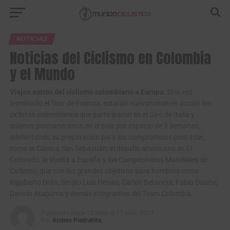
NOTICIAS
Noticias del Ciclismo en Colombia
y el Mundo
Viajan astros del ciclismo colombiano a Europa:
Una vez
terminado el Tour de Francia, estarán nuevamente en acción los
ciclistas colombianos que participaron en el Giro de Italia y
quienes permanecieron en el país por espacio de 3 semanas,
adelantando su preparación para los compromisos post-tour,
como la Clásica San Sebastián, el desafío americano en El
Colorado, la Vuelta a España y los Campeonatos Mundiales de
Ciclismo, que son los grandes objetivos para hombres como
Rigoberto Urán, Sergio Luis Henao, Carlos Betancur, Fabio Duarte,
Darwin Atapuma y demás integrantes del Team Colombia.
Publicado
Hace 13 años
el
17 julio, 2013
Por
Andres Piedrahita