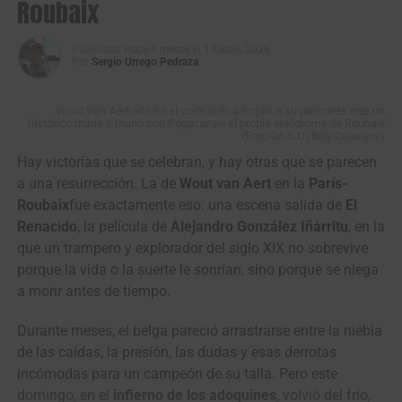
Roubaix
regreso del equipo a las carreteras europeas en un
momento especialmente sensible para toda su estructura
deportiva y humana.
Publicado
Hace 4 meses
el
13 abril, 2026
Por
Sergio Urrego Pedraza
Wout Van Aert añadió el codiciado adoquín a su palmarés tras un
histórico mano a mano con Pogacar en el propio velódromo de Roubaix
(Foto©A.S.O./Billy Ceusters)
Hay victorias que se celebran, y hay otras que se parecen
a una resurrección. La de
Wout van Aert
en la
París-
Roubaix
fue exactamente eso: una escena salida de
El
Renacido
, la película de
Alejandro González Iñárritu
, en la
que un trampero y explorador del siglo XIX no sobrevive
porque la vida o la suerte le sonrían, sino porque se niega
a morir antes de tiempo.
View this post on Instagram
Durante meses, el belga pareció arrastrarse entre la niebla
de las caídas, la presión, las dudas y esas derrotas
incómodas para un campeón de su talla. Pero este
domingo, en el
infierno de los adoquines
, volvió del frío,