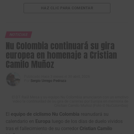
HAZ CLIC PARA COMENTAR
NOTICIAS
Nu Colombia continuará su gira
europea en homenaje a Cristian
Camilo Muñoz
Publicado
Hace 3 meses
el
30 abril, 2026
Por
Sergio Urrego Pedraza
El DT Raúl Mesa y su equipo Nu Colombia anunciaron con un emotivo
video la continuidad de su gira de carreras por Europa en memoria de
Cristian Camilo Muñoz (Foto © NuColombia)
El
equipo de ciclismo Nu Colombia
reanudará su
calendario en
Europa
luego de los días de duelo vividos
tras el fallecimiento de su corredor
Cristian Camilo