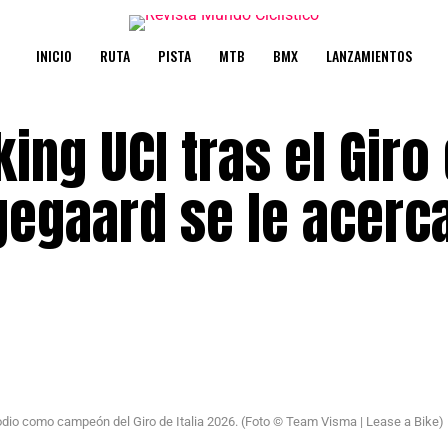
INICIO
RUTA
PISTA
MTB
BMX
LANZAMIENTOS
ing UCI tras el Giro
ngegaard se le acerc
odio como campeón del Giro de Italia 2026. (Foto © Team Visma | Lease a Bike)