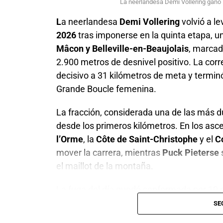
La neerlandesa Demi Vollering ganó 
L
a neerlandesa
Demi Vollering
volvió a le
2026
tras imponerse en la quinta etapa, u
Mâcon y Belleville-en-Beaujolais
, marcad
2.900 metros de desnivel positivo. La cor
decisivo a 31 kilómetros de meta y terminó
Grande Boucle femenina.
La fracción, considerada una de las más du
desde los primeros kilómetros. En los asc
l’Orme
, la
Côte de Saint-Christophe
y el
C
mover la carrera, mientras
Puck Pieterse
el maillot de la montaña.
La fuga del día quedó conformada por 19 c
Niedermaier
,
Dominika Wlodarczyk
,
Juli
SE
Lippert
,
Amanda Spratt
,
Niamh Fisher-Bl