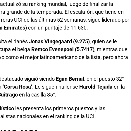
actualizó su ranking mundial, luego de finalizar la
mera grande de la temporada. El escalafón, que tiene en
rreras UCI de las últimas 52 semanas, sigue liderado por
m Emirates)
con un puntaje de 11.630.
olta el danés
Jonas Vingegaard (9.275)
, quien se le
ocupa el belga
Remco Evenepoel (5.7417)
, mientras que
 como el mejor latinoamericano de la lista, pero ahora
 destacado siguió siendo
Egan Bernal
, en el puesto 32°
a
‘Corsa Rosa’
. Le siguen huilense
Harold Tejada
en la
uitrago
en la casilla 85°.
ístico
les presenta los primeros puestos y las
listas nacionales en el ranking de la UCI.