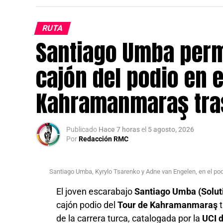
tener una ventaja cercana a los dos min
como líder virtual de la clasificación genera
RUTA
Santiago Umba per
cajón del podio en e
Kahramanmaraş tras
Publicado
Hace 7 horas
el
5 agosto, 2026
Por
Redacción RMC
Santiago Umba, Kyrylo Tsarenko y Adne van Engelen, en el po
El joven escarabajo
Santiago Umba (Solut
cajón podio del
Tour de Kahramanmaraş
t
de la carrera turca, catalogada por la
UCI d