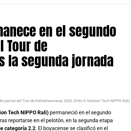
utos, lo que puso momentáneamente a Niedermaier
l.
manece en el segundo
l Tour de
 la segunda jornada
dio parcial del Tour de Kahramanmaraş 2026. (Foto © Solution Tech NIPPO Rali)
ion Tech NIPPO Rali)
permaneció en el segundo
ras reportarse en el pelotón, en la segunda etapa
e categoría 2.2
. El boyacense se clasificó en el