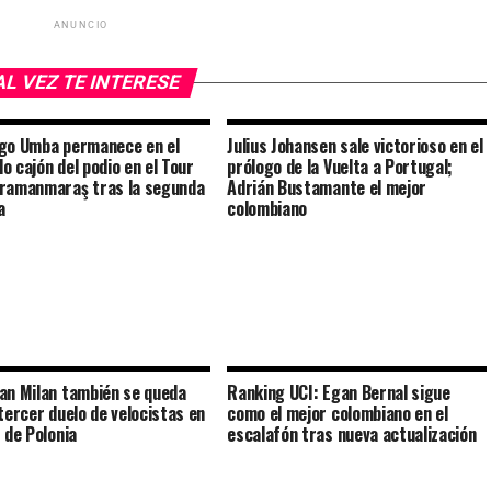
ANUNCIO
AL VEZ TE INTERESE
go Umba permanece en el
Julius Johansen sale victorioso en el
o cajón del podio en el Tour
prólogo de la Vuelta a Portugal;
ramanmaraş tras la segunda
Adrián Bustamante el mejor
a
colombiano
an Milan también se queda
Ranking UCI: Egan Bernal sigue
 tercer duelo de velocistas en
como el mejor colombiano en el
r de Polonia
escalafón tras nueva actualización