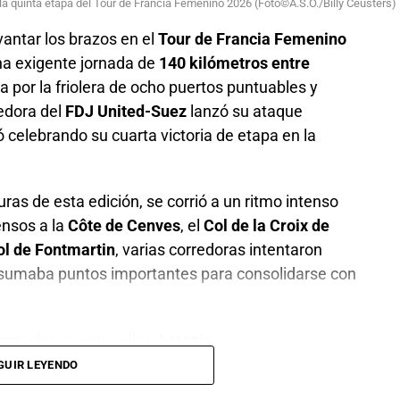
la quinta etapa del Tour de Francia Femenino 2026 (Foto©A.S.O./Billy Ceusters)
vantar los brazos en el
Tour de Francia Femenino
na exigente jornada de
140 kilómetros entre
a por la friolera de ocho puertos puntuables y
redora del
FDJ United-Suez
lanzó su ataque
 celebrando su cuarta victoria de etapa en la
ras de esta edición, se corrió a un ritmo intenso
ensos a la
Côte de Cenves
, el
Col de la Croix de
ol de Fontmartin
, varias corredoras intentaron
sumaba puntos importantes para consolidarse con
orredoras, entre ellas
Antonia
ette Berthet
,
Franziska Koch
,
Liane
GUIR LEYENDO
ack
,
Puck Pieterse
y
Noemi Rüegg
. El grupo llegó a