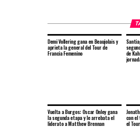
T
Demi Vollering gana en Beaujolais y
Santia
aprieta la general del Tour de
segund
Francia Femenino
de Kah
jornad
Vuelta a Burgos: Oscar Onley gana
Jonath
la segunda etapa y le arrebata el
con el
liderato a Matthew Brennan
el Tou