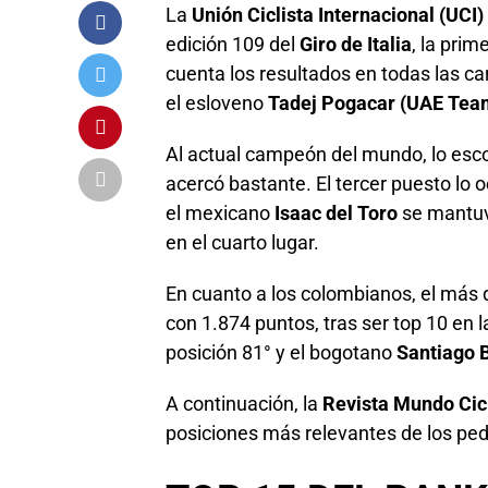
La
Unión Ciclista Internacional (UCI)
edición 109 del
Giro de Italia
, la pri
cuenta los resultados en todas las ca
el esloveno
Tadej Pogacar (UAE Tea
Al actual campeón del mundo, lo esc
acercó bastante. El tercer puesto lo 
el mexicano
Isaac del Toro
se mantuvo
en el cuarto lugar.
En cuanto a los colombianos, el más
con 1.874 puntos, tras ser top 10 en l
posición 81° y el bogotano
Santiago B
A continuación, la
Revista Mundo Cicl
posiciones más relevantes de los peda