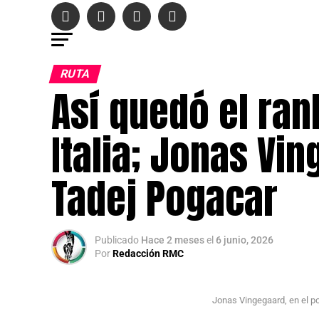
RUTA
Así quedó el rank
Italia; Jonas Vi
Tadej Pogacar
Publicado
Hace 2 meses
el
6 junio, 2026
Por
Redacción RMC
Jonas Vingegaard, en el p