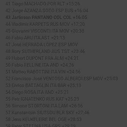
41 Tiago MACHADO POR RLT +15:26
42 Jorge AZANZA SOTO ESP EUS +16:04
43 Jarlinson PANTANO COL COL +16:05
44 Vladimir KARPETS RUS MOV +17:20
45 Giovanni VISCONTI ITA MOV +20:38
46 Fabio ARU ITA AST +21:13
47 José HERRADA LOPEZ ESP MOV
48 Rory SUTHERLAND AUS TST +23:46
49 Hubert DUPONT FRA ALM +24:21
50 Fabio FELLINE ITA AND +24:26
51 Matteo RABOTTINI ITA VIN +24:56
52 Francisco José VENTOSO ALBERDI ESP MOV +25:03
53 Enrico BATTAGLIN ITA BAR +25:13
54 Diego ROSA ITA AND +25:21
55 Petr IGNATENKO RUS KAT +25:23
56 Simone STORTONI ITA LAM +26:56
57 Kanstantsin SIUTSOU BLR SKY +27:46
58 Jens KEUKELEIRE BEL OGE +28:53
59 Peter STETINA USA GRS +29:19