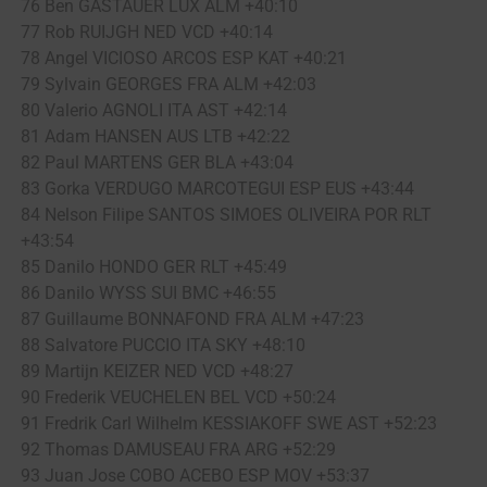
76 Ben GASTAUER LUX ALM +40:10
77 Rob RUIJGH NED VCD +40:14
78 Angel VICIOSO ARCOS ESP KAT +40:21
79 Sylvain GEORGES FRA ALM +42:03
80 Valerio AGNOLI ITA AST +42:14
81 Adam HANSEN AUS LTB +42:22
82 Paul MARTENS GER BLA +43:04
83 Gorka VERDUGO MARCOTEGUI ESP EUS +43:44
84 Nelson Filipe SANTOS SIMOES OLIVEIRA POR RLT
+43:54
85 Danilo HONDO GER RLT +45:49
86 Danilo WYSS SUI BMC +46:55
87 Guillaume BONNAFOND FRA ALM +47:23
88 Salvatore PUCCIO ITA SKY +48:10
89 Martijn KEIZER NED VCD +48:27
90 Frederik VEUCHELEN BEL VCD +50:24
91 Fredrik Carl Wilhelm KESSIAKOFF SWE AST +52:23
92 Thomas DAMUSEAU FRA ARG +52:29
93 Juan Jose COBO ACEBO ESP MOV +53:37