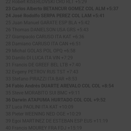
22 Robert KISERLOVSKI CRO RLT +5:29
23 Carlos Alberto BETANCUR GOMEZ COL ALM +5:37
24 José Rodolfo SERPA PEREZ COL LAM +5:41
25 Juan Manuel GARATE ESP BLA +5:42
26 Thomas DANIELSON USA GRS +5:43
27 Giampaolo CARUSO ITA KAT +6:36
28 Damiano CARUSO ITA CAN +6:51
29 Michal GOLAS POL OPQ +6:58
30 Danilo DI LUCA ITA VIN +7:29
31 Francis DE GREEF BEL LTB +7:40
32 Evgeny PETROV RUS TST +7:43
33 Stefano PIRAZZI ITA BAR +8:53
34 Fabio Andrés DUARTE AREVALO COL COL +8:54
35 Steve MORABITO SUI BMC +9:11
36 Darwin ATAPUMA HURTADO COL COL +9:52
37 Luca PAOLINI ITA KAT +10:09
38 Pieter WEENING NED OGE +10:29
39 Egoi MARTINEZ DE ESTEBAN ESP EUS +11:19
40 Francis MOUREY FRA FDJ +15:19