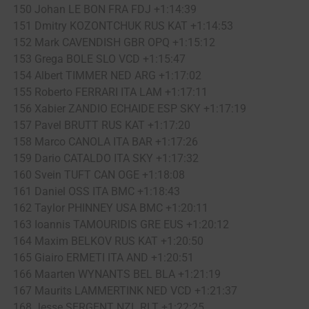
150 Johan LE BON FRA FDJ +1:14:39
151 Dmitry KOZONTCHUK RUS KAT +1:14:53
152 Mark CAVENDISH GBR OPQ +1:15:12
153 Grega BOLE SLO VCD +1:15:47
154 Albert TIMMER NED ARG +1:17:02
155 Roberto FERRARI ITA LAM +1:17:11
156 Xabier ZANDIO ECHAIDE ESP SKY +1:17:19
157 Pavel BRUTT RUS KAT +1:17:20
158 Marco CANOLA ITA BAR +1:17:26
159 Dario CATALDO ITA SKY +1:17:32
160 Svein TUFT CAN OGE +1:18:08
161 Daniel OSS ITA BMC +1:18:43
162 Taylor PHINNEY USA BMC +1:20:11
163 Ioannis TAMOURIDIS GRE EUS +1:20:12
164 Maxim BELKOV RUS KAT +1:20:50
165 Giairo ERMETI ITA AND +1:20:51
166 Maarten WYNANTS BEL BLA +1:21:19
167 Maurits LAMMERTINK NED VCD +1:21:37
168 Jesse SERGENT NZL RLT +1:22:25