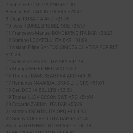
7 Fabio FELLINE ITA AND +21:00
8 Enrico BATTAGLIN ITA BAR +21:47
9 Diego ROSA ITA AND +21:55
10 Jens KEUKELEIRE BEL OGE +25:37
11 Francesco Manuel BONGIORNO ITA BAR +28:23
12 Stefano LOCATELLI ITA BAR +31:09
13 Nelson Filipe SANTOS SIMOES OLIVEIRA POR RLT
+40:28
14 Salvatore PUCCIO ITA SKY +44:44
15 Martijn KEIZER NED VCD +45:01
16 Thomas DAMUSEAU FRA ARG +49:03
17 Ramunas NAVARDAUSKAS LTU GRS +51:01
18 Gert DOCKX BEL LTB +52:33
19 Tobias LUDVIGSSON SWE ARG +54:04
20 Edoardo ZARDINI ITA BAR +55:29
21 Matteo TRENTIN ITA OPQ +1:04:45
22 Sonny COLBRELLI ITA BAR +1:04:55
23 John DEGENKOLB GER ARG +1:05:38
24 Elia VIVIANI ITA CAN +1:06:32