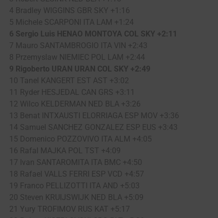
4 Bradley WIGGINS GBR SKY +1:16
5 Michele SCARPONI ITA LAM +1:24
6 Sergio Luis HENAO MONTOYA COL SKY +2:11
7 Mauro SANTAMBROGIO ITA VIN +2:43
8 Przemyslaw NIEMIEC POL LAM +2:44
9 Rigoberto URAN URAN COL SKY +2:49
10 Tanel KANGERT EST AST +3:02
11 Ryder HESJEDAL CAN GRS +3:11
12 Wilco KELDERMAN NED BLA +3:26
13 Benat INTXAUSTI ELORRIAGA ESP MOV +3:36
14 Samuel SANCHEZ GONZALEZ ESP EUS +3:43
15 Domenico POZZOVIVO ITA ALM +4:05
16 Rafal MAJKA POL TST +4:09
17 Ivan SANTAROMITA ITA BMC +4:50
18 Rafael VALLS FERRI ESP VCD +4:57
19 Franco PELLIZOTTI ITA AND +5:03
20 Steven KRUIJSWIJK NED BLA +5:09
21 Yury TROFIMOV RUS KAT +5:17