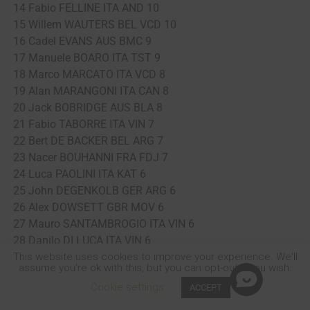
14 Fabio FELLINE ITA AND 10
15 Willem WAUTERS BEL VCD 10
16 Cadel EVANS AUS BMC 9
17 Manuele BOARO ITA TST 9
18 Marco MARCATO ITA VCD 8
19 Alan MARANGONI ITA CAN 8
20 Jack BOBRIDGE AUS BLA 8
21 Fabio TABORRE ITA VIN 7
22 Bert DE BACKER BEL ARG 7
23 Nacer BOUHANNI FRA FDJ 7
24 Luca PAOLINI ITA KAT 6
25 John DEGENKOLB GER ARG 6
26 Alex DOWSETT GBR MOV 6
27 Mauro SANTAMBROGIO ITA VIN 6
28 Danilo DI LUCA ITA VIN 6
29 Matthew Harley GOSS AUS OGE 6
This website uses cookies to improve your experience. We'll
assume you're ok with this, but you can opt-out if you wish.
30 Bradley WIGGINS GBR SKY 5
Cookie settings
ACCEPT
31 Carlos Alberto BETANCUR GOMEZ COL ALM 5
SHARE
TWEET
32 Angel VICIOSO ARCOS ESP KAT 5