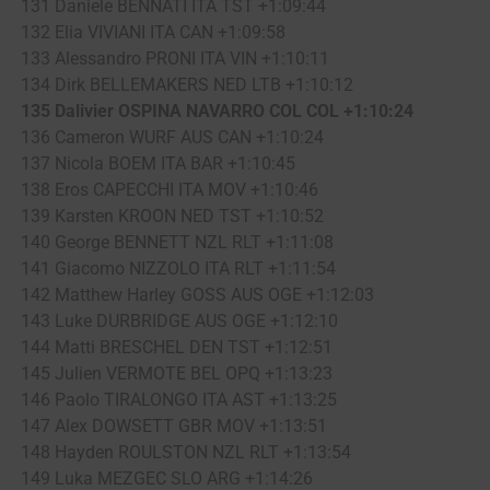
131 Daniele BENNATI ITA TST +1:09:44
132 Elia VIVIANI ITA CAN +1:09:58
133 Alessandro PRONI ITA VIN +1:10:11
134 Dirk BELLEMAKERS NED LTB +1:10:12
135 Dalivier OSPINA NAVARRO COL COL +1:10:24
136 Cameron WURF AUS CAN +1:10:24
137 Nicola BOEM ITA BAR +1:10:45
138 Eros CAPECCHI ITA MOV +1:10:46
139 Karsten KROON NED TST +1:10:52
140 George BENNETT NZL RLT +1:11:08
141 Giacomo NIZZOLO ITA RLT +1:11:54
142 Matthew Harley GOSS AUS OGE +1:12:03
143 Luke DURBRIDGE AUS OGE +1:12:10
144 Matti BRESCHEL DEN TST +1:12:51
145 Julien VERMOTE BEL OPQ +1:13:23
146 Paolo TIRALONGO ITA AST +1:13:25
147 Alex DOWSETT GBR MOV +1:13:51
148 Hayden ROULSTON NZL RLT +1:13:54
149 Luka MEZGEC SLO ARG +1:14:26