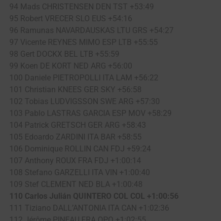
94 Mads CHRISTENSEN DEN TST +53:49
95 Robert VRECER SLO EUS +54:16
96 Ramunas NAVARDAUSKAS LTU GRS +54:27
97 Vicente REYNES MIMO ESP LTB +55:55
98 Gert DOCKX BEL LTB +55:59
99 Koen DE KORT NED ARG +56:00
100 Daniele PIETROPOLLI ITA LAM +56:22
101 Christian KNEES GER SKY +56:58
102 Tobias LUDVIGSSON SWE ARG +57:30
103 Pablo LASTRAS GARCIA ESP MOV +58:29
104 Patrick GRETSCH GER ARG +58:43
105 Edoardo ZARDINI ITA BAR +58:55
106 Dominique ROLLIN CAN FDJ +59:24
107 Anthony ROUX FRA FDJ +1:00:14
108 Stefano GARZELLI ITA VIN +1:00:40
109 Stef CLEMENT NED BLA +1:00:48
110 Carlos Julián QUINTERO COL COL +1:00:56
111 Tiziano DALL’ANTONIA ITA CAN +1:02:36
112 Jérôme PINEAU FRA OPQ +1:02:55