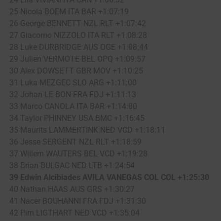
25 Nicola BOEM ITA BAR +1:07:19
26 George BENNETT NZL RLT +1:07:42
27 Giacomo NIZZOLO ITA RLT +1:08:28
28 Luke DURBRIDGE AUS OGE +1:08:44
29 Julien VERMOTE BEL OPQ +1:09:57
30 Alex DOWSETT GBR MOV +1:10:25
31 Luka MEZGEC SLO ARG +1:11:00
32 Johan LE BON FRA FDJ +1:11:13
33 Marco CANOLA ITA BAR +1:14:00
34 Taylor PHINNEY USA BMC +1:16:45
35 Maurits LAMMERTINK NED VCD +1:18:11
36 Jesse SERGENT NZL RLT +1:18:59
37 Willem WAUTERS BEL VCD +1:19:28
38 Brian BULGAC NED LTB +1:24:54
39 Edwin Alcibiades AVILA VANEGAS COL COL +1:25:30
40 Nathan HAAS AUS GRS +1:30:27
41 Nacer BOUHANNI FRA FDJ +1:31:30
42 Pim LIGTHART NED VCD +1:35:04