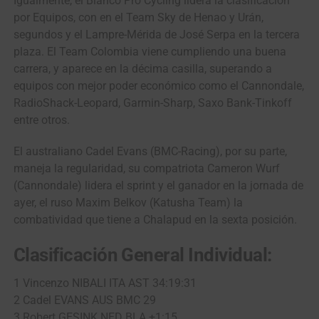
Igualmente, el Blanco Pro Cycling lidera la clasificación
por Equipos, con en el Team Sky de Henao y Urán,
segundos y el Lampre-Mérida de José Serpa en la tercera
plaza. El Team Colombia viene cumpliendo una buena
carrera, y aparece en la décima casilla, superando a
equipos con mejor poder económico como el Cannondale,
RadioShack-Leopard, Garmin-Sharp, Saxo Bank-Tinkoff
entre otros.
El australiano Cadel Evans (BMC-Racing), por su parte,
maneja la regularidad, su compatriota Cameron Wurf
(Cannondale) lidera el sprint y el ganador en la jornada de
ayer, el ruso Maxim Belkov (Katusha Team) la
combatividad que tiene a Chalapud en la sexta posición.
Clasificación General Individual:
1 Vincenzo NIBALI ITA AST 34:19:31
2 Cadel EVANS AUS BMC 29
3 Robert GESINK NED BLA +1:15