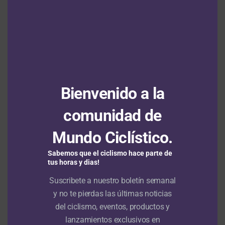
this
modu
Julius Johansen sale victorioso en el prólogo de la Vuelta a
Portugal; Adrián Bustamante el mejor colombiano
5 agosto,
2026
Vuelta a Burgos: Oscar Onley gana la segunda etapa y le
arrebata el liderato a Matthew Brennan
5 agosto, 2026
Bienvenido a la
Jonathan Milan también se queda con el tercer duelo de
comunidad de
velocistas en el Tour de Polonia
5 agosto, 2026
Mundo Ciclístico.
Sabemos que el ciclismo hace parte de
VIDEOS
NOTICIAS
Hace 1 mes
tus horas y dias!
NOTICIAS
Hace 1 mes
Suscribete a nuestro boletín semanal
Episodio 1: Tour de Francia 2026
y no te pierdas las últimas noticias
Previo: Analizamos el formato de la
del ciclismo, eventos, productos y
contrarreloj por equipos
lanzamientos exclusivos en