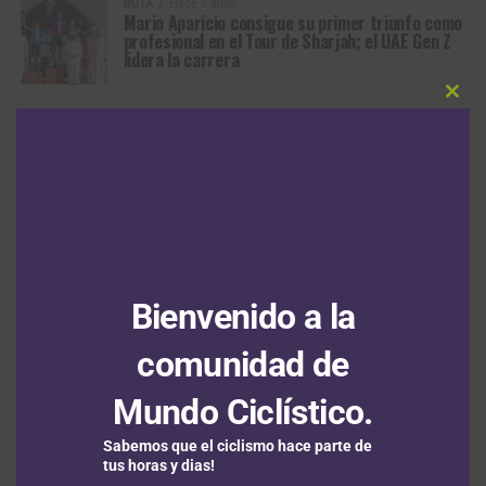
RUTA
Hace 3 años
Mario Aparicio consigue su primer triunfo como
profesional en el Tour de Sharjah; el UAE Gen Z
lidera la carrera
Clos
this
modu
ARTÍCULOS RECIENTES
Nu Colombia, por el triplete de la Vuelta a Colombia con Rodrigo
Contreras
6 agosto, 2026
Bienvenido a la
Santiago Umba consigue una brillante victoria en la tercera
comunidad de
etapa del Tour de Kahramanmaraş y sigue segundo en la
general
6 agosto, 2026
Mundo Ciclístico.
Francisco Campos se adjudica la primera etapa en línea de la
Sabemos que el ciclismo hace parte de
tus horas y dias!
Vuelta a Portugal con Adrián Bustamante y Jesús David Peña en