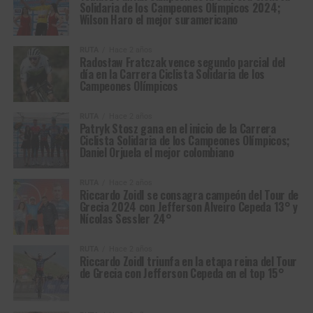
Solidaria de los Campeones Olímpicos 2024;
Wilson Haro el mejor suramericano
RUTA
Hace 2 años
Radosław Fratczak vence segundo parcial del
día en la Carrera Ciclista Solidaria de los
Campeones Olímpicos
RUTA
Hace 2 años
Patryk Stosz gana en el inicio de la Carrera
Ciclista Solidaria de los Campeones Olímpicos;
Daniel Orjuela el mejor colombiano
RUTA
Hace 2 años
Riccardo Zoidl se consagra campeón del Tour de
Grecia 2024 con Jefferson Alveiro Cepeda 13° y
Nícolas Sessler 24°
RUTA
Hace 2 años
Riccardo Zoidl triunfa en la etapa reina del Tour
de Grecia con Jefferson Cepeda en el top 15°