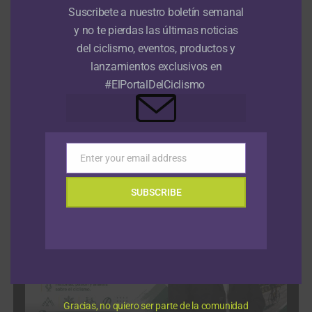
el top 15
6 agosto, 2026
Suscribete a nuestro boletín semanal
y no te pierdas las últimas noticias
Tour de Francia Femenino: Kim Le Court se impone en la sexta
del ciclismo, eventos, productos y
etapa y Marlen Reusser salva el liderato
6 agosto, 2026
lanzamientos exclusivos en
#ElPortalDelCiclismo
Felix Gall saca a relucir sus dotes de escalador y gana la tercera
etapa de la Vuelta a Burgos; Nairo Quintana el colombiano más
destacado
6 agosto, 2026
Enter your email address
Email
VIDEOS
SUBSCRIBE
Gracias, no quiero ser parte de la comunidad