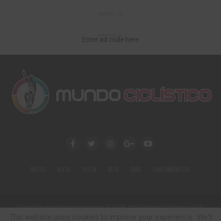
ANUNCIO
ANUNCIO
Enter ad code here
INICIO
RUTA
PISTA
MTB
BMX
LANZAMIENTOS
Todos los derechos reservados © 1976-2026 Mundo Ciclístico SAS.
Calle 79 No. 18-34 Of. 602
This website uses cookies to improve your experience. We'll