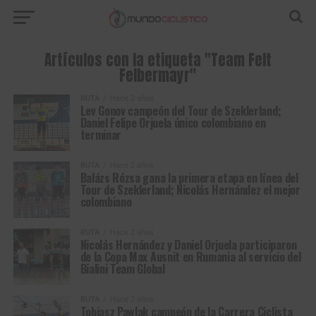
Artículos con la etiqueta "Team Felt
Felbermayr"
RUTA
Hace 2 años
Lev Gonov campeón del Tour de Szeklerland;
Daniel Felipe Orjuela único colombiano en
terminar
RUTA
Hace 2 años
Balázs Rózsa gana la primera etapa en línea del
Tour de Szeklerland; Nicolás Hernández el mejor
colombiano
RUTA
Hace 2 años
Nicolás Hernández y Daniel Orjuela participaron
de la Copa Max Ausnit en Rumania al servicio del
Bialini Team Global
RUTA
Hace 2 años
Tobiasz Pawlak campeón de la Carrera Ciclista