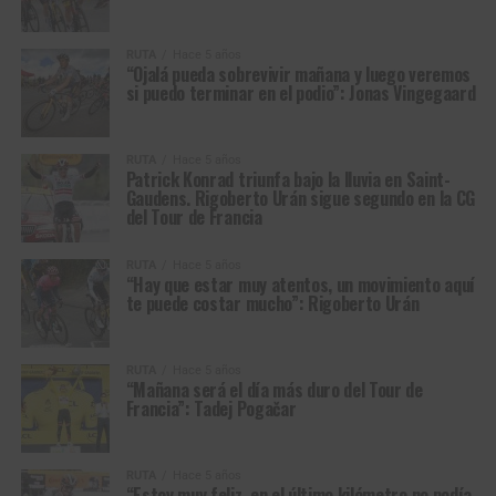
RUTA
Hace 5 años
“Ojalá pueda sobrevivir mañana y luego veremos
si puedo terminar en el podio”: Jonas Vingegaard
RUTA
Hace 5 años
Patrick Konrad triunfa bajo la lluvia en Saint-
Gaudens. Rigoberto Urán sigue segundo en la CG
del Tour de Francia
RUTA
Hace 5 años
“Hay que estar muy atentos, un movimiento aquí
te puede costar mucho”: Rigoberto Urán
RUTA
Hace 5 años
“Mañana será el día más duro del Tour de
Francia”: Tadej Pogačar
RUTA
Hace 5 años
“Estoy muy feliz, en el último kilómetro no podía