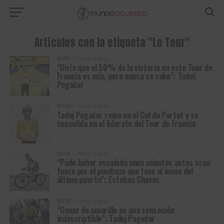
Artículos con la etiqueta "Le Tour"
RUTA
Hace 5 años
“Diría que el 50% de la victoria en este Tour de
Francia es mía, pero nunca se sabe”: Tadej
Pogačar
RUTA
Hace 5 años
Tadej Pogačar reina en el Col du Portet y se
consolida en el liderato del Tour de Francia
RUTA
Hace 5 años
“Pude haber escalado unos minutos antes si no
fuera por el pinchazo que tuve al inicio del
último puerto”: Esteban Chaves
RUTA
Hace 5 años
“Ganar de amarillo es una sensación
indescriptible”: Tadej Pogačar