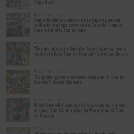
Sepp Kuss
RUTA
Hace 5 años
Bauke Mollema sobrevive a la fuga y gana en
solitario la etapa catorce del Tour de Francia.
Sergio Higuita fue tercero
RUTA
Hace 5 años
“Fue una etapa realmente dura e intensa, como
todo este loco Tour de Francia”: Esteban Chaves
RUTA
Hace 5 años
“Es genial ganar una nueva etapa en el Tour de
Francia”: Bauke Mollema
RUTA
Hace 5 años
Mark Cavendish vence en Carcassonne, e iguala
el récord de 34 victorias de Merckx en el Tour
de Francia
RUTA
Hace 5 años
“Mañana es un día importante, donde cada