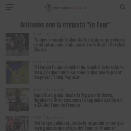
Artículos con la etiqueta "Le Tour"
RUTA
Hace 5 años
“Vamos a seguir luchando, las etapas que vienen
se adaptan más a mis características”: Esteban
Chaves
RUTA
Hace 5 años
“Si tengo la oportunidad de ampliar la brecha lo
haré, porque nunca se sabe lo que puede pasar
después”: Tadej Pogačar
RUTA
Hace 5 años
Sepp Kuss gana desde la fuga en Andorra.
Rigoberto Urán recupera la segunda casilla en
la CG del Tour de Francia
RUTA
Hace 5 años
“No tengo palabras, todavía no puedo creer que
haya ganado una etapa del Tour de Francia”: