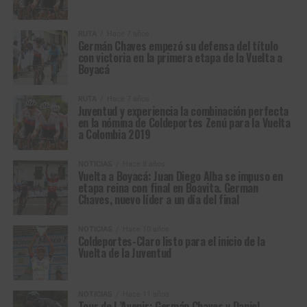
RUTA
Hace 7 años
Germán Chaves empezó su defensa del título
con victoria en la primera etapa de la Vuelta a
Boyacá
RUTA
Hace 7 años
Juventud y experiencia la combinación perfecta
en la nómina de Coldeportes Zenú para la Vuelta
a Colombia 2019
NOTICIAS
Hace 8 años
Vuelta a Boyacá: Juan Diego Alba se impuso en
etapa reina con final en Boavita. German
Chaves, nuevo líder a un día del final
NOTICIAS
Hace 10 años
Coldeportes-Claro listo para el inicio de la
Vuelta de la Juventud
NOTICIAS
Hace 11 años
Tour de L’Avenir: Germán Chaves y Daniel