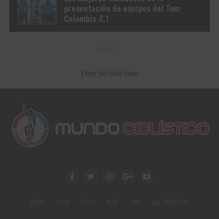
presentación de equipos del Tour
Colombia 2.1
ANUNCIO
ANUNCIO
Enter ad code here
INICIO
RUTA
PISTA
MTB
BMX
LANZAMIENTOS