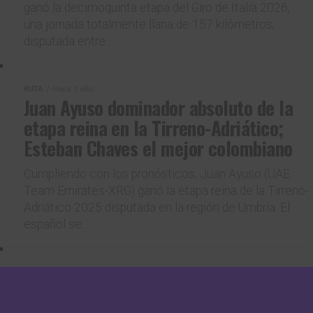
ganó la decimoquinta etapa del Giro de Italia 2026,
una jornada totalmente llana de 157 kilómetros,
disputada entre...
RUTA
Hace 1 año
Juan Ayuso dominador absoluto de la
etapa reina en la Tirreno-Adriático;
Esteban Chaves el mejor colombiano
Cumpliendo con los pronósticos, Juan Ayuso (UAE
Team Emirates-XRG) ganó la etapa reina de la Tirreno-
Adriático 2025 disputada en la región de Umbría. El
español se...
RUTA
Hace 1 año
Fredrik Dversnes celebra en la primera
etapa montañosa de la Tirreno-