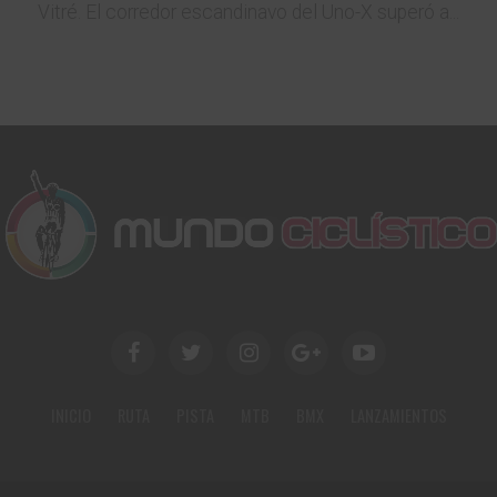
Vitré. El corredor escandinavo del Uno-X superó a...
INICIO
RUTA
PISTA
MTB
BMX
LANZAMIENTOS