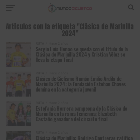
Artículos con la etiqueta "Clásica de Marinilla
2024"
RUTA
Hace 2 años
Sergio Luis Henao se queda con el título de la
Clásica de Marinilla 2024 y Cristian Vélez se
lleva la etapa final
RUTA
Hace 2 años
Clásica de Ciclismo Ramón Emilio Ardila de
Marinilla 2024: la Fundación Esteban Chaves
domina en la categoría juvenil
RUTA
Hace 2 años
Estefanía Herrera campeona de la Clásica de
Marinilla en la rama femenina; Elizabeth
Castaño ganadora del circuito final
RUTA
Hace 2 años
Clásica de Marinilla: Rodrigo Contreras ratifica