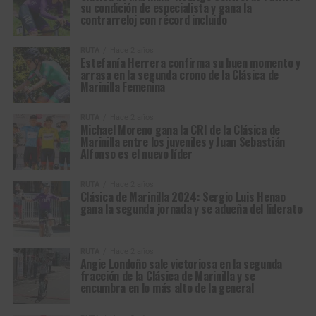
su condición de especialista y gana la
contrarreloj con récord incluido
RUTA
Hace 2 años
Estefanía Herrera confirma su buen momento y
arrasa en la segunda crono de la Clásica de
Marinilla Femenina
RUTA
Hace 2 años
Michael Moreno gana la CRI de la Clásica de
Marinilla entre los juveniles y Juan Sebastián
Alfonso es el nuevo líder
RUTA
Hace 2 años
Clásica de Marinilla 2024: Sergio Luis Henao
gana la segunda jornada y se adueña del liderato
RUTA
Hace 2 años
Angie Londoño sale victoriosa en la segunda
fracción de la Clásica de Marinilla y se
encumbra en lo más alto de la general