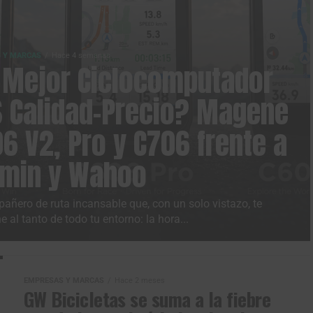
 Y MARCAS
Hace 4 semanas
 Mejor Ciclocomputador
 Calidad-Precio? Magene
6 V2, Pro y C706 frente a
rmin y Wahoo
añero de ruta incansable que, con un solo vistazo, te
 al tanto de todo tu entorno: la hora...
EMPRESAS Y MARCAS
Hace 2 meses
GW Bicicletas se suma a la fiebre