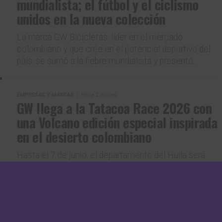
mundialista; el fútbol y el ciclismo
unidos en la nueva colección
La marca GW Bicicletas, líder en el mercado
colombiano y que cree en el potencial deportivo del
país, se sumó a la fiebre mundialista y presentó...
EMPRESAS Y MARCAS
Hace 2 meses
GW llega a la Tatacoa Race 2026 con
una Volcano edición especial inspirada
en el desierto colombiano
Hasta el 7 de junio, el departamento del Huila será
escenario de una nueva edición de la Tatacoa Race,
una de las competencias más desafiantes y...
EMPRESAS Y MARCAS
Hace 2 meses