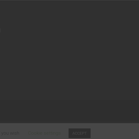
f you wish.
Cookie settings
ACCEPT