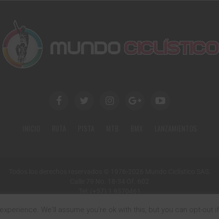
INICIO
RUTA
PISTA
MTB
BMX
LANZAMIENTOS
Todos los derechos reservados © 1976-2026 Mundo Ciclístico SAS.
Calle 79 No. 18-34 Of. 602
Tel: (+57) 1 9370461
Email: mundociclistico@gmail.com
xperience. We'll assume you're ok with this, but you can opt-out i
Bogotá, Colombia, Sur América.