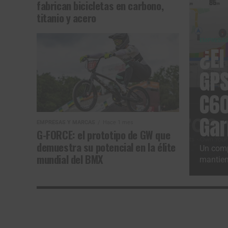
fabrican bicicletas en carbono,
titanio y acero
EMPRESAS
¿El
GPS
C60
Ga
EMPRESAS Y MARCAS
Hace 1 mes
G-FORCE: el prototipo de GW que
demuestra su potencial en la élite
Un comp
mundial del BMX
mantiene