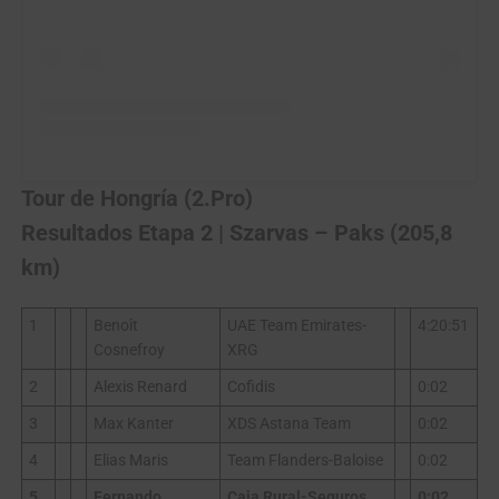
Tour de Hongría (2.Pro)
Resultados Etapa 2 | Szarvas – Paks (205,8
km)
1
Benoît
UAE Team Emirates-
4:20:51
Cosnefroy
XRG
2
Alexis Renard
Cofidis
0:02
3
Max Kanter
XDS Astana Team
0:02
4
Elias Maris
Team Flanders-Baloise
0:02
5
Fernando
Caja Rural-Seguros
0:02