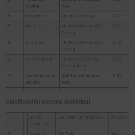
Gaviria
RGA
6
Tim Merlier
Soudal Quick-Step
0:02
7
Ben Oliver
Modern Adventure Pro
0:02
Cycling
8
Tyler Stites
Modern Adventure Pro
0:02
Cycling
9
Nicolò Parisini
Pinarello-Q36.5 Pro
0:02
Cycling Team
10
Juan Sebastián
UAE Team Emirates-
0:02
Molano
XRG
Clasificación General Individual
1
Benoît
UAE Team Emirates-XRG
07:13:33
Cosnefroy
2
Kristian
Lidl-Trek
0:04