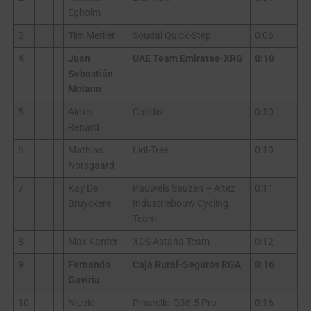
Egholm
3
Tim Merlier
Soudal Quick-Step
0:06
4
Juan
UAE Team Emirates-XRG
0:10
Sebastián
Molano
5
Alexis
Cofidis
0:10
Renard
6
Mathias
Lidl-Trek
0:10
Norsgaard
7
Kay De
Pauwels Sauzen – Altez
0:11
Bruyckere
Industriebouw Cycling
Team
8
Max Kanter
XDS Astana Team
0:12
9
Fernando
Caja Rural-Seguros RGA
0:16
Gaviria
10
Nicolò
Pinarello-Q36.5 Pro
0:16