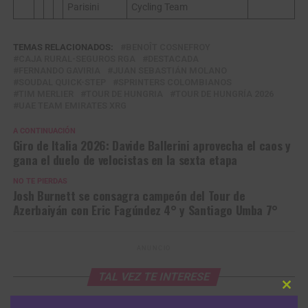
Parisini
Cycling Team
TEMAS RELACIONADOS:
BENOÎT COSNEFROY
CAJA RURAL-SEGUROS RGA
DESTACADA
FERNANDO GAVIRIA
JUAN SEBASTIÁN MOLANO
SOUDAL QUICK-STEP
SPRINTERS COLOMBIANOS
TIM MERLIER
TOUR DE HUNGRIA
TOUR DE HUNGRÍA 2026
UAE TEAM EMIRATES XRG
A CONTINUACIÓN
Giro de Italia 2026: Davide Ballerini aprovecha el caos y
gana el duelo de velocistas en la sexta etapa
NO TE PIERDAS
Josh Burnett se consagra campeón del Tour de
Azerbaiyán con Eric Fagúndez 4° y Santiago Umba 7°
ANUNCIO
TAL VEZ TE INTERESE
Clos
Vuelta a Portugal: Leangel Linarez sale
this