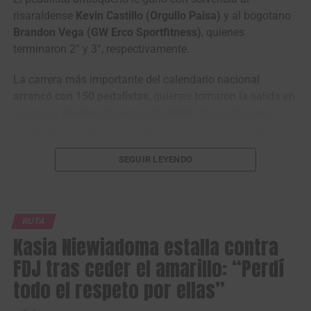
risaraldense
Kevin Castillo (Orgullo Paisa)
y al bogotano
Brandon Vega (GW Erco Sportfitness)
, quienes
terminaron 2° y 3°, respectivamente.
La carrera más importante del calendario nacional
arrancó con 150 pedalistas
, quienes tomaron la salida en
la capital del departamento del
Huila
. En los primeros
compases el grupo permaneció compacto hasta que se
presentaron los primeros ataques antes de llegar al
SEGUIR LEYENDO
municipio de
Garzón
.
RUTA
Kasia Niewiadoma estalla contra
FDJ tras ceder el amarillo: “Perdí
todo el respeto por ellas”