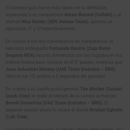
El corredor galo fue el más rápido en la definición
superando a su compatriota
Alexis Renard (Cofidis)
y al
alemán
Max Kanter (XDS Astana Team)
, quienes se
reportaron 2° y 3°respectivamente.
En cuanto a los dos colombianos en competencia, el
velocista antioqueño
Fernando Gaviria (Caja Rural-
Seguros RGA)
recortó diferencias con los fugados en los
metros finales para concluir en el 5° puesto, mientras que
Juan Sebastián Molano (UAE Team Emirates – XRG)
cerró el top 10, ambos a 2 segundos del ganador.
En cuanto a la clasificación general,
Tim Merlier (Soudal
Quick-Step)
le cedió el liderato de la carrera al francés
Benoît Cosnefroy (UAE Team Emirates – XRG)
. El
segundo puesto ahora lo ocupa el danés
Kristian Egholm
(Lidl-Trek)
.
La ronda húngara vivirá su tercera etapa este viernes, una