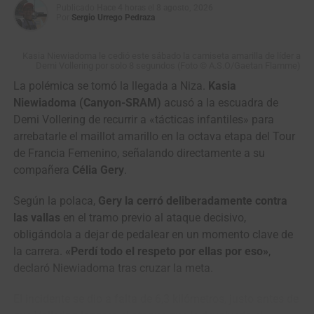
Publicado
Hace 4 horas
el
8 agosto, 2026
Por
Sergio Urrego Pedraza
Kasia Niewiadoma le cedió este sábado la camiseta amarilla de líder a
Demi Vollering por solo 8 segundos (Foto © A.S.O/Gaetan Flamme)
La polémica se tomó la llegada a Niza.
Kasia
Los protagonistas de la fuga en primera etapa de la
Niewiadoma (Canyon-SRAM)
acusó a la escuadra de
Vuelta a Colombia Sistecrédito 2026. (Foto Anderson
Demi Vollering de recurrir a «tácticas infantiles» para
Bonilla © RMC)
arrebatarle el maillot amarillo en la octava etapa del Tour
de Francia Femenino, señalando directamente a su
La primera fuga de la carrera la animaron
Jimmy
compañera
Célia Gery
.
Montenegro
(Best PC),
Fredd Matute
(4WD Rentacar),
Jhon Fredy Ávila
(Fuerzas Armadas),
Emmanuel Perez
Según la polaca,
Gery la cerró deliberadamente contra
(FTB Celucambio),
David Vásquez
(FTB Celucambio),
las vallas
en el tramo previo al ataque decisivo,
Diego Benavides
(Gobernación Putumayo),
Bernardo
obligándola a dejar de pedalear en un momento clave de
Bermeo
(Gobernación del Putumayo),
Jhonatan Restrepo
la carrera.
«Perdí todo el respeto por ellas por eso»
,
(Orgullo Paisa) y
Edwin Patiño
(EBSA), pero pasando
declaró Niewiadoma tras cruzar la meta.
entrando en la fase final todos fueron neutralizados.
El incidente se dio a falta de 6,3 kilómetros, justo antes de
La ronda colombiana vivirá su segunda jornada este