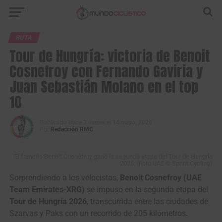
RUTA
Tour de Hungría: victoria de Benoit
Cosnefroy con Fernando Gaviria y
Juan Sebastián Molano en el top
10
Publicado
Hace 3 meses
el
14 mayo, 2026
Por
Redacción RMC
El francés Benoît Cosnefroy ganó la segunda etapa del Tour de Hungría
2026. (Foto UAE © Sprint Cycling)
Sorprendiendo a los velocistas,
Benoit Cosnefroy (UAE
Team Emirates-XRG)
se impuso en la segunda etapa del
Tour de Hungría 2026
, transcurrida entre las ciudades de
Szarvas y Paks con un recorrido de 205 kilómetros.