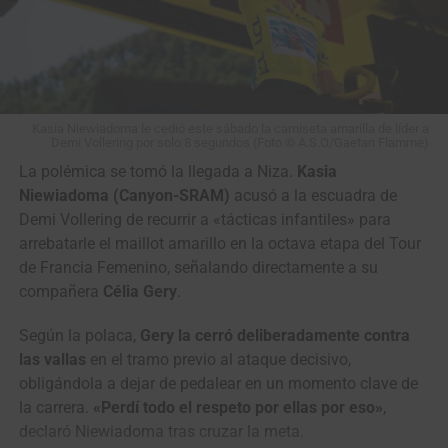
(FTB Celucambio),
David Vásquez
(FTB Celucambio),
Diego Benavides
(Gobernación Putumayo),
Bernardo
Bermeo
(Gobernación del Putumayo),
Jhonatan Restrepo
(Orgullo Paisa) y
Edwin Patiño
(EBSA), pero pasando
entrando en la fase final todos fueron neutralizados.
Kasia Niewiadoma le cedió este sábado la camiseta amarilla de líder a
Demi Vollering por solo 8 segundos (Foto © A.S.O/Gaetan Flamme)
La ronda colombiana vivirá su segunda jornada este
domingo desde el
Parque Arqueológico de San Agustín
La polémica se tomó la llegada a Niza.
Kasia
para disputar una etapa de 169.9 kilómetros con final en
Niewiadoma (Canyon-SRAM)
acusó a la escuadra de
Garzón, recorriendo Pitalito, Timaná, Altamira y Gigante
Demi Vollering de recurrir a «tácticas infantiles» para
antes de regresar a la capital diocesana del Huila.
arrebatarle el maillot amarillo en la octava etapa del Tour
de Francia Femenino, señalando directamente a su
Vuelta a Colombia (2.2)
compañera
Célia Gery
.
Resultados Etapa 1 | Neiva – Pitalito (187 km)
Según la polaca,
Gery la cerró deliberadamente contra
las vallas
en el tramo previo al ataque decisivo,
1
Wilmar Paredes
Team Medellín –
4:52:52
obligándola a dejar de pedalear en un momento clave de
EPM
la carrera.
«Perdí todo el respeto por ellas por eso»
,
2
Kevin Castillo
Orgullo Paisa
m.t.
declaró Niewiadoma tras cruzar la meta.