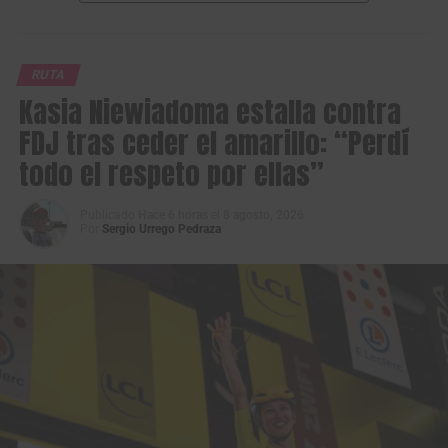
RUTA
Kasia Niewiadoma estalla contra
FDJ tras ceder el amarillo: “Perdí
todo el respeto por ellas”
Publicado
Hace 6 horas
el
8 agosto, 2026
Por
Sergio Urrego Pedraza
Los protagonistas de la fuga en primera etapa de la Vuelta a Colombia
Sistecrédito 2026. (Foto Anderson Bonilla © RMC)
La primera fuga de la carrera la animaron
Jimmy
Montenegro
(Best PC),
Fredd Matute
(4WD Rentacar),
Jhon Fredy Ávila
(Fuerzas Armadas),
Emmanuel Perez