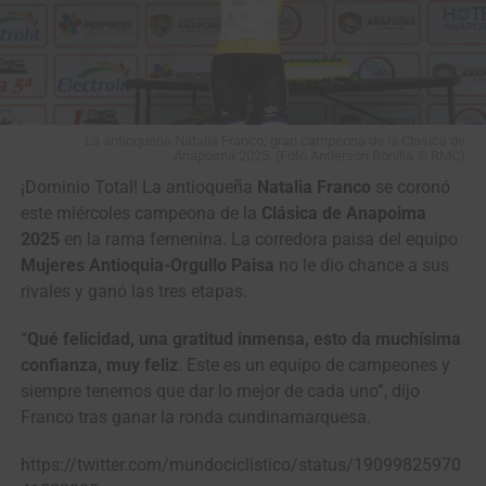
La antioqueña Natalia Franco, gran campeona de la Clásica de
Anapoima 2025. (Foto Anderson Bonilla © RMC)
¡Dominio Total! La antioqueña
Natalia Franco
se coronó
este miércoles campeona de la
Clásica de Anapoima
2025
en la rama femenina. La corredora paisa del equipo
Mujeres Antioquia-Orgullo Paisa
no le dio chance a sus
rivales y ganó las tres etapas.
“
Qué felicidad, una gratitud inmensa, esto da muchísima
confianza, muy feliz
. Este es un equipo de campeones y
siempre tenemos que dar lo mejor de cada uno”, dijo
Franco tras ganar la ronda cundinamarquesa.
https://twitter.com/mundociclistico/status/19099825970