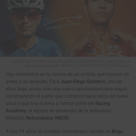
Desde FDJ United-Suez, Vollering salió en defensa de su
compañera y restó dramatismo al episodio,
calificándolo
simplemente como parte de la dureza propia del
ciclismo de alto nivel
. Las imágenes de televisión
disponibles no muestran de forma clara una maniobra
irregular.
El caso quedará en manos de los comisarios de carrera,
aunque hasta el momento no se ha anunciado ninguna
Juan Diego Quintero pasó por el GW Erco Sportfitness y ahora llega al
equipo de desarrollo del Ineos. (Foto © GW Erco Sportfitness)
sanción.
Con la general reducida a solo 8 segundos
Wilmar Paredes, primer líder de la Vuelta a Colombia Sistecrédito 2026.
Hay momentos en la carrera de un ciclista que marcan un
entre Vollering y Niewiadoma
antes de la última etapa, la
(Foto Anderson Bonilla © RMC)
antes y un después. Para
Juan Diego Quintero
, uno de
polémica añade un capítulo más a uno de los Tours
ellos llega ahora, con una nueva oportunidad para seguir
Femeninos más disputados de los últimos años.
Clasificación General Individual
construyendo el sueño que comenzó hace cerca de nueve
años y que hoy lo lleva a formar parte del
Racing
It's going to be fiery in
1
Wilmar Paredes
Team Medellín –
4:52:42
Academy
, el equipo de desarrollo de la estructura
Nice tomorrow
EPM
británica
Netcompany INEOS
.
2
Kevin Castillo
Orgullo Paisa
0:04
A sus 19 años, el corredor colombiano, nacido en
Buga
,
3
Brandon Vega
GW Erco SportFitness
0:06