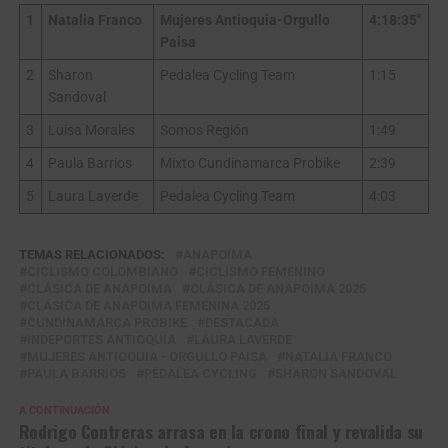
1
Natalia Franco
Mujeres Antioquia-Orgullo
4:18:35″
Paisa
2
Sharon
Pedalea Cycling Team
1:15
Sandoval
3
Luisa Morales
Somos Región
1:49
4
Paula Barrios
Mixto Cundinamarca Probike
2:39
5
Laura Laverde
Pedalea Cycling Team
4:03
TEMAS RELACIONADOS:
ANAPOIMA
CICLISMO COLOMBIANO
CICLISMO FEMENINO
CLÁSICA DE ANAPOIMA
CLÁSICA DE ANAPOIMA 2025
CLÁSICA DE ANAPOIMA FEMENINA 2025
CUNDINAMARCA PROBIKE
DESTACADA
INDEPORTES ANTIOQUIA
LAURA LAVERDE
MUJERES ANTIOQUIA - ORGULLO PAISA
NATALIA FRANCO
PAULA BARRIOS
PEDALEA CYCLING
SHARON SANDOVAL
A CONTINUACIÓN
Rodrigo Contreras arrasa en la crono final y revalida su