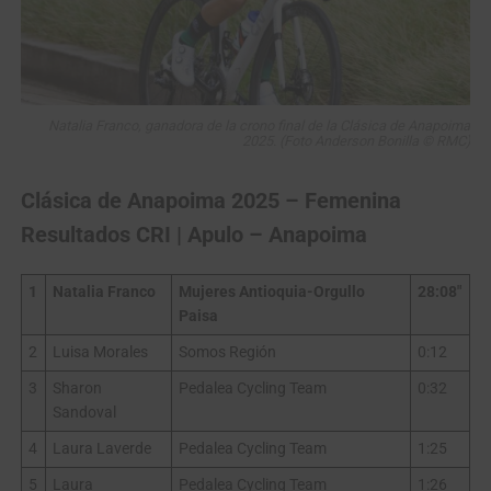
Natalia Franco, ganadora de la crono final de la Clásica de Anapoima
2025. (Foto Anderson Bonilla © RMC)
Clásica de Anapoima 2025 – Femenina
Resultados CRI | Apulo – Anapoima
1
Natalia Franco
Mujeres Antioquia-Orgullo
28:08″
Paisa
2
Luisa Morales
Somos Región
0:12
3
Sharon
Pedalea Cycling Team
0:32
Sandoval
4
Laura Laverde
Pedalea Cycling Team
1:25
5
Laura
Pedalea Cycling Team
1:26