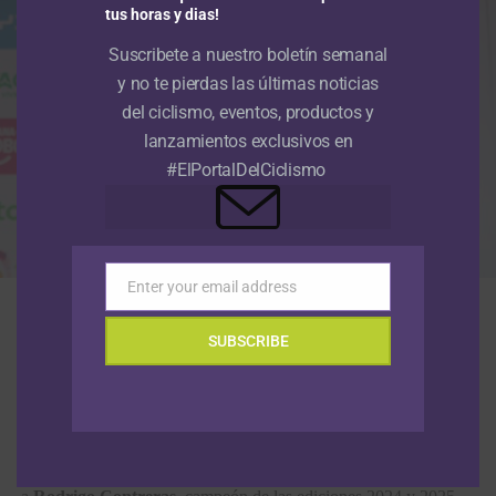
tus horas y dias!
Suscribete a nuestro boletín semanal
y no te pierdas las últimas noticias
del ciclismo, eventos, productos y
lanzamientos exclusivos en
#ElPortalDelCiclismo
Enter your email address
Email
El cundinamarqués Rodrigo Contreras se consagró campeón de la Vuelta
a Colombia 2025. (Foto Anderson Bonilla © RMC)
SUBSCRIBE
El
equipo de ciclismo Nu Colombia
tomará la partida este
sábado 8 de agosto en la
Vuelta a Colombia 2026
con un
objetivo definido: conquistar por tercer año consecutivo la
carrera por etapas más importante del calendario nacional. La
escuadra morada volverá a tener como principal referencia