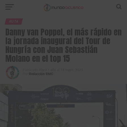
RUTA
Danny van Poppel, el más rápido en
la jornada inaugural del Tour de
Hungría con Juan Sebastián
Molano en el top 15
Publicado
Hace 1 año
el
14 mayo, 2025
Por
Redacción RMC