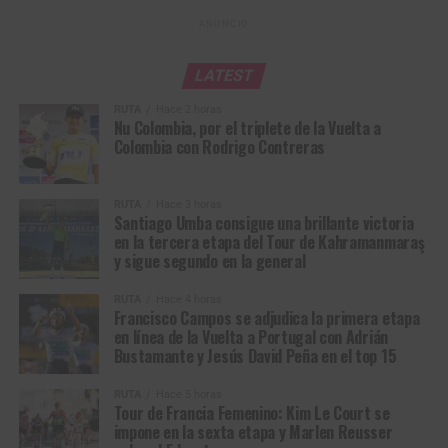
9
Jo Hashikawa
Kinan Racing Team
2:36
ANUNCIO
10
Gerard
VC Fukuoka
2:52
Ledesma
LATEST
RUTA
Hace 2 horas
Nu Colombia, por el triplete de la Vuelta a
Colombia con Rodrigo Contreras
RUTA
Hace 3 horas
Santiago Umba consigue una brillante victoria
en la tercera etapa del Tour de Kahramanmaraş
y sigue segundo en la general
Francisco Campos, ganador de la primera etapa en línea de la Vuelta a
RUTA
Hace 4 horas
Portugal 2026. (Foto © Volta a Portugal)
Francisco Campos se adjudica la primera etapa
en línea de la Vuelta a Portugal con Adrián
Bustamante y Jesús David Peña en el top 15
Volta a Portugal em Bicicleta (2.1)
Resultados Etapa 1 | Lourinhã – Sintra (157,1
RUTA
Hace 5 horas
Tour de Francia Femenino: Kim Le Court se
km)
impone en la sexta etapa y Marlen Reusser