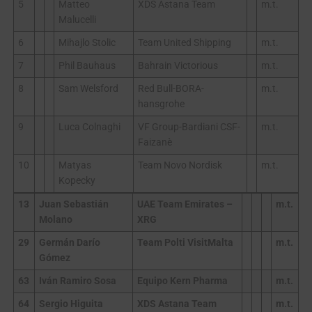
5
Matteo
XDS Astana Team
m.t.
Malucelli
6
Mihajlo Stolic
Team United Shipping
m.t.
7
Phil Bauhaus
Bahrain Victorious
m.t.
8
Sam Welsford
Red Bull-BORA-
m.t.
hansgrohe
9
Luca Colnaghi
VF Group-Bardiani CSF-
m.t.
Faizanè
10
Matyas
Team Novo Nordisk
m.t.
Kopecky
13
Juan Sebastián
UAE Team Emirates –
m.t.
Molano
XRG
29
Germán Darío
Team Polti VisitMalta
m.t.
Gómez
63
Iván Ramiro Sosa
Equipo Kern Pharma
m.t.
64
Sergio Higuita
XDS Astana Team
m.t.