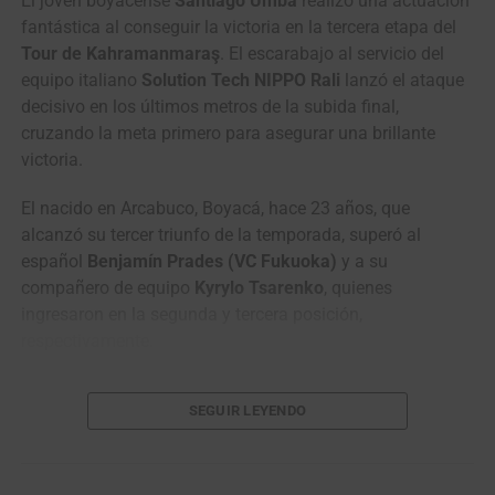
El joven boyacense
Santiago Umba
realizó una actuación
fantástica al conseguir la victoria en la tercera etapa del
La clasificación general tendrá su primer examen de alta
Tour de Kahramanmaraş
. El escarabajo al servicio del
montaña el miércoles 12 de agosto, con
164,7 kilómetros entre
equipo italiano
Solution Tech NIPPO Rali
lanzó el ataque
Ibagué y el Alto El Sifón
, después de pasar por Alvarado,
decisivo en los últimos metros de la subida final,
Venadillo, Lérida, Armero, Líbano y Murillo. Al día siguiente, el
cruzando la meta primero para asegurar una brillante
pelotón partirá desde
Manizales hacia Jericó
, en una jornada de
victoria.
161,1 kilómetros que trasladará la carrera del Eje Cafetero a
Antioquia.
El nacido en Arcabuco, Boyacá, hace 23 años, que
alcanzó su tercer triunfo de la temporada, superó al
El viernes 14 de agosto se disputará otra fracción decisiva para
español
Benjamín Prades (VC Fukuoka)
y a su
los aspirantes al título, con
135,2 kilómetros entre Jericó y el
compañero de equipo
Kyrylo Tsarenko
, quienes
Alto Ecosiembra
. La carrera continuará el sábado con
ingresaron en la segunda y tercera posición,
una
contrarreloj individual de 33,6 kilómetros
, desde Santa
respectivamente.
Fe de Antioquia hasta la entrada al Túnel de Occidente, jornada
llamada a establecer las últimas diferencias entre los favoritos.
En lo relacionado con la clasificación general, los
SEGUIR LEYENDO
hombres del equipo italiano
Solution Tech NIPPO Rali
La
Vuelta a Colombia 2026
concluirá el domingo 16 de agosto
siguen dominando sin afugias con el ucraniano
Kyrylo
con ocho vueltas a un circuito de 13,1 kilómetros en Medellín,
Tsarenko
de primero, escoltado muy de cerca por su
para completar
104 kilómetros
con salida y llegada en el Parque