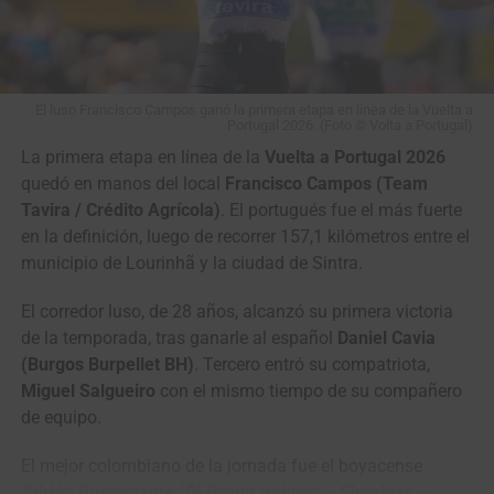
Tsarenko
4
Rein
Kinan Racing Team
0:02
Taaramäe
5
Awet Aman
Istanbul Team
0:02
El luso Francisco Campos ganó la primera etapa en línea de la Vuelta a
Portugal 2026. (Foto © Volta a Portugal)
6
Adne van
Terengganu Cycling Team
0:22
La primera etapa en línea de la
Vuelta a Portugal 2026
Engelen
quedó en manos del local
Francisco Campos (Team
7
Daniil
Team Vino – North
0:37
Tavira / Crédito Agrícola)
. El portugués fue el más fuerte
Pronskiy
Qazaqstan Region
en la definición, luego de recorrer 157,1 kilómetros entre el
municipio de Lourinhã y la ciudad de Sintra.
8
Mathias
Terengganu Cycling Team
0:48
Bregnhøj
El corredor luso, de 28 años, alcanzó su primera victoria
9
Fergus
Terengganu Cycling Team
1:33
de la temporada, tras ganarle al español
Daniel Cavia
Browning
(Burgos Burpellet BH)
. Tercero entró su compatriota,
10
Jo
Kinan Racing Team
,,
Miguel Salgueiro
con el mismo tiempo de su compañero
Hashikawa
de equipo.
El mejor colombiano de la jornada fue el boyacense
Adrián Bustamante (Gi Group Holding – Simoldes –