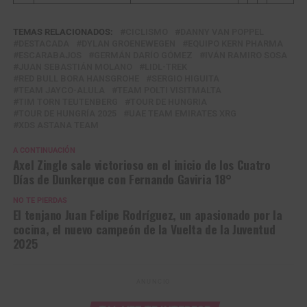
TEMAS RELACIONADOS:
CICLISMO
DANNY VAN POPPEL
DESTACADA
DYLAN GROENEWEGEN
EQUIPO KERN PHARMA
ESCARABAJOS
GERMÁN DARÍO GÓMEZ
IVÁN RAMIRO SOSA
JUAN SEBASTIÁN MOLANO
LIDL-TREK
RED BULL BORA HANSGROHE
SERGIO HIGUITA
TEAM JAYCO-ALULA
TEAM POLTI VISITMALTA
TIM TORN TEUTENBERG
TOUR DE HUNGRIA
TOUR DE HUNGRÍA 2025
UAE TEAM EMIRATES XRG
XDS ASTANA TEAM
A CONTINUACIÓN
Axel Zingle sale victorioso en el inicio de los Cuatro
Días de Dunkerque con Fernando Gaviria 18°
NO TE PIERDAS
El tenjano Juan Felipe Rodríguez, un apasionado por la
cocina, el nuevo campeón de la Vuelta de la Juventud
2025
ANUNCIO