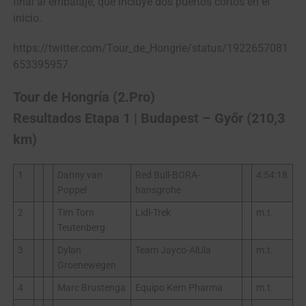
final al embalaje, que incluye dos puertos cortos en el
inicio.
https://twitter.com/Tour_de_Hongrie/status/1922657081
653395957
Tour de Hongría (2.Pro)
Resultados Etapa 1 | Budapest – Győr (210,3
km)
1
Danny van
Red Bull-BORA-
4:54:18
Poppel
hansgrohe
2
Tim Torn
Lidl-Trek
m.t.
Teutenberg
3
Dylan
Team Jayco-AlUla
m.t.
Groenewegen
4
Marc Brustenga
Equipo Kern Pharma
m.t.