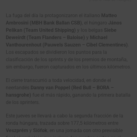
La fuga del día la protagonizaron el italiano
Matteo
Ambrosini (MBH Bank Ballan CSB)
, el húngaro
János
Pelikan (Team United Shipping)
y los belgas
Siebe
Deweirdt (Team Flanders – Baloise)
y
Michael
Vanthourenhout (Pauwels Sauzen – Cibel Clementines)
.
Los escapados se dividieron los puntos para la
clasificación de los sprints y de los premios de montaña,
sin embargo, fueron capturados en los últimos kilómetros.
El cierre transcurrió a toda velocidad, en donde el
neerlandés
Danny van Poppel (Red Bull – BORA –
hansgrohe)
fue el más rápido, ganando la primera batalla
de los sprinters.
Este jueves se llevará a cabo la segunda fracción de la
ronda húngara, trazada sobre 177,5 kilómetros entre
Veszprém
y
Siófok
, en una jornada con otro previsible