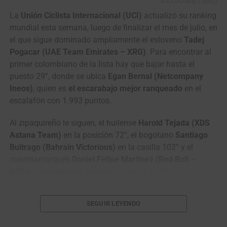
A.S.O/Charly López)
6
Adne van
Terengganu Cycling Team
0:22
Engelen
La
Unión Ciclista Internacional (UCI)
actualizó su ranking
mundial esta semana, luego de finalizar el mes de julio, en
7
Daniil
Team Vino – North
0:37
el que sigue dominado ampliamente el esloveno
Tadej
Pronskiy
Qazaqstan Region
Pogacar (UAE Team Emirates – XRG)
. Para encontrar al
8
Mathias
Terengganu Cycling Team
0:48
primer colombiano de la lista hay que bajar hasta el
Bregnhøj
puesto 29°, donde se ubica
Egan Bernal (Netcompany
9
Fergus
Terengganu Cycling Team
1:33
Ineos)
, quien es
el escarabajo mejor ranqueado
en el
Browning
escalafón con 1.993 puntos.
10
Jo
Kinan Racing Team
,,
Al zipaquireño le siguen, el huilense
Harold Tejada (XDS
Hashikawa
Astana Team)
en la posición 72°, el bogotano
Santiago
Buitrago (Bahrain Victorious)
en la casilla 102° y el
cundinamarqués
Daniel Felipe Martínez (Red Bull –
BORA – hansgrohe)
, quien se clasifica 137°,
El ascenso más significativo lo protagonizó el
SEGUIR LEYENDO
carmelitano
Nicolás Gómez (GW Erco Sportfitness)
, que
tras su victoria en los
Juegos Centroamericanos y del