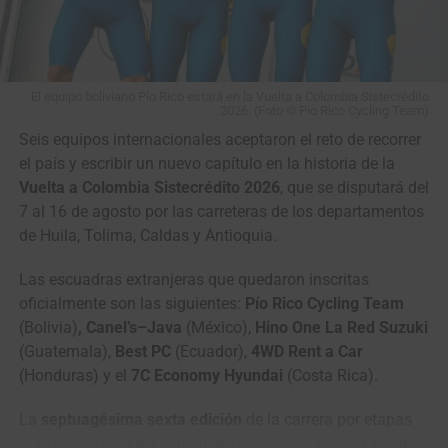
El equipo boliviano Pío Rico estará en la Vuelta a Colombia Sistecrédito
Otros Nacionales en el Escalafón
2026. (Foto © Pío Rico Cycling Team)
Seis equipos internacionales aceptaron el reto de recorrer
el país y escribir un nuevo capítulo en la historia de la
Vuelta a Colombia Sistecrédito 2026
, que se disputará del
7 al 16 de agosto por las carreteras de los departamentos
de Huila, Tolima, Caldas y Antioquia.
Las escuadras extranjeras que quedaron inscritas
oficialmente son las siguientes:
Pío Rico Cycling Team
(Bolivia)
, Canel’s–Java
(México),
Hino One La Red Suzuki
(Guatemala),
Best PC
(Ecuador),
4WD Rent a Car
(Honduras) y el
7C Economy Hyundai
(Costa Rica).
La
septuagésima sexta edición
de la carrera por etapas
más importante del calendario ciclístico nacional, tendrá