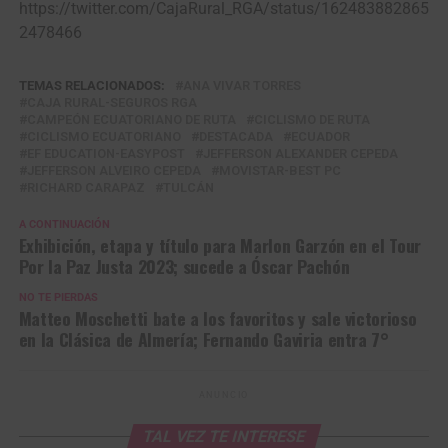
https://twitter.com/CajaRural_RGA/status/162483882865
2478466
TEMAS RELACIONADOS:
ANA VIVAR TORRES
CAJA RURAL-SEGUROS RGA
CAMPEÓN ECUATORIANO DE RUTA
CICLISMO DE RUTA
CICLISMO ECUATORIANO
DESTACADA
ECUADOR
EF EDUCATION-EASYPOST
JEFFERSON ALEXANDER CEPEDA
JEFFERSON ALVEIRO CEPEDA
MOVISTAR-BEST PC
RICHARD CARAPAZ
TULCÁN
A CONTINUACIÓN
Exhibición, etapa y título para Marlon Garzón en el Tour
Por la Paz Justa 2023; sucede a Óscar Pachón
NO TE PIERDAS
Matteo Moschetti bate a los favoritos y sale victorioso
en la Clásica de Almería; Fernando Gaviria entra 7°
ANUNCIO
TAL VEZ TE INTERESE