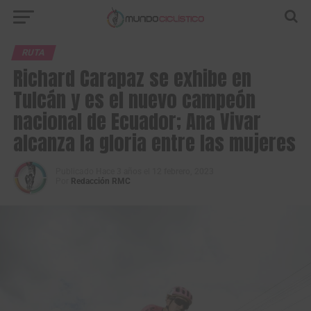
RUTA
Richard Carapaz se exhibe en
Tulcán y es el nuevo campeón
nacional de Ecuador; Ana Vivar
alcanza la gloria entre las mujeres
Publicado
Hace 3 años
el
12 febrero, 2023
Por
Redacción RMC