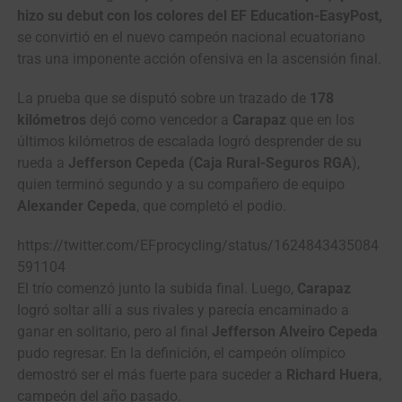
hizo su debut con los colores del EF Education-EasyPost,
se convirtió en el nuevo campeón nacional ecuatoriano
tras una imponente acción ofensiva en la ascensión final.
La prueba que se disputó sobre un trazado de
178
kilómetros
dejó como vencedor a
Carapaz
que en los
últimos kilómetros de escalada logró desprender de su
rueda a
Jefferson Cepeda (Caja Rural-Seguros RGA
),
quien terminó segundo y a su compañero de equipo
Alexander Cepeda
, que completó el podio.
https://twitter.com/EFprocycling/status/1624843435084
591104
El trío comenzó junto la subida final. Luego,
Carapaz
logró soltar allí a sus rivales y parecía encaminado a
ganar en solitario, pero al final
Jefferson Alveiro Cepeda
pudo regresar. En la definición, el campeón olímpico
demostró ser el más fuerte para suceder a
Richard Huera
,
campeón del año pasado.