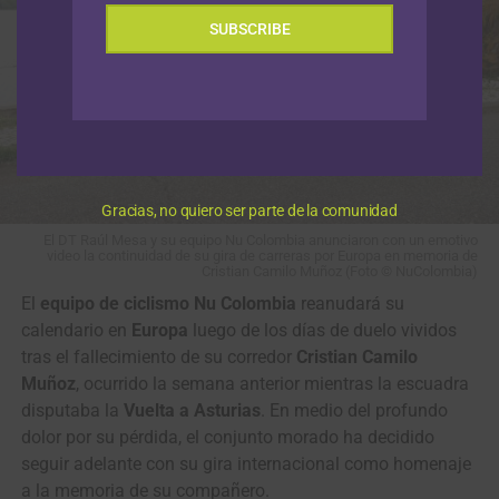
SUBSCRIBE
Gracias, no quiero ser parte de la comunidad
El DT Raúl Mesa y su equipo Nu Colombia anunciaron con un emotivo
video la continuidad de su gira de carreras por Europa en memoria de
Cristian Camilo Muñoz (Foto © NuColombia)
El
equipo de ciclismo Nu Colombia
reanudará su
calendario en
Europa
luego de los días de duelo vividos
tras el fallecimiento de su corredor
Cristian Camilo
Muñoz
, ocurrido la semana anterior mientras la escuadra
disputaba la
Vuelta a Asturias
. En medio del profundo
dolor por su pérdida, el conjunto morado ha decidido
seguir adelante con su gira internacional como homenaje
a la memoria de su compañero.