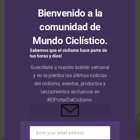
Bienvenido a la
HAZ CLIC PARA COMENTAR
comunidad de
Mundo Ciclístico.
Sabemos que el ciclismo hace parte de
NOTICIAS
tus horas y dias!
Nu Colombia continuará su gira
Suscribete a nuestro boletín semanal
europea en homenaje a Cristian
y no te pierdas las últimas noticias
Camilo Muñoz
del ciclismo, eventos, productos y
lanzamientos exclusivos en
Publicado
Hace 3 meses
el
30 abril, 2026
Por
Sergio Urrego Pedraza
#ElPortalDelCiclismo
Enter your email address
Email