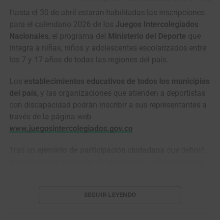
midiéndose a golpe de pedales, dos pura sangre cabeza a
Hasta el 30 de abril estarán habilitadas las inscripciones
cabeza, todavía con casi
100 kilómetros
y un mar de
para el calendario 2026 de los
Juegos Intercolegiados
piedras por delante.
Nacionales
, el programa del
Ministerio del Deporte
que
En
El Renacido
,
Hugh Glass
es despedazado por un oso,
integra a niñas, niños y adolescentes escolarizados entre
enterrado vivo, lanzado al abismo con su caballo y
los 7 y 17 años de todas las regiones del país.
obligado a atravesar a pie un desierto de hielo y
Los
establecimientos educativos de todos los municipios
temperaturas bajo cero. Así también
Pogacar
y
Van der
del país
, y las organizaciones que atienden a deportistas
Poel
parecieron quedar a merced del infierno en
con discapacidad podrán inscribir a sus representantes a
plena
París-Roubaix
.
través de la página web
www.juegosintercolegiados.gov.co
Tras un
ejercicio de participación ciudadana
que definió
los criterios de selección de los deportes y Para deportes
que harán parte de esta edición, las disciplinas
habilitadas son:
ciclismo de ruta
, baloncesto, fútbol sala,
SEGUIR LEYENDO
voleibol, balonmano, baloncesto 3×3, atletismo, ajedrez
integrado, natación, tenis de mesa, taekwondo, boxeo,