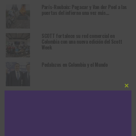
París-Roubaix: Pogacar y Van der Poel a las
puertas del infierno una vez más…
SCOTT fortalece su red comercial en
Colombia con una nueva edición del Scott
Week
Pedalazos en Colombia y el Mundo
Clos
Scott, una marca que crece con sus
this
distribuidores en Colombia
modu
Camilo Ardila CAMPEÓN del Tour de
Guadalupe. Jonathan Chaves REY de la
Montaña