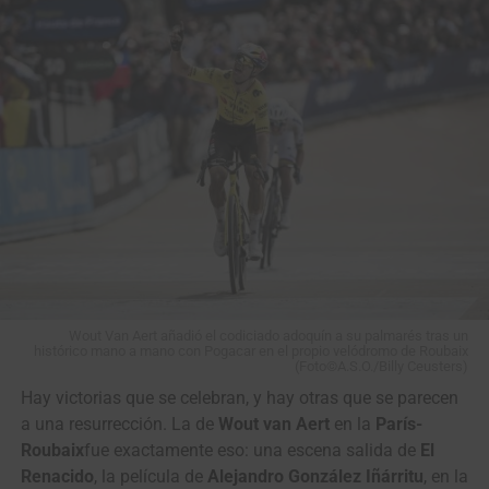
View this post on Instagram
Wout Van Aert añadió el codiciado adoquín a su palmarés tras un
histórico mano a mano con Pogacar en el propio velódromo de Roubaix
(Foto©A.S.O./Billy Ceusters)
Hay victorias que se celebran, y hay otras que se parecen
a una resurrección. La de
Wout van Aert
en la
París-
Roubaix
fue exactamente eso: una escena salida de
El
Renacido
, la película de
Alejandro González Iñárritu
, en la