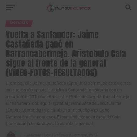
NOTICIAS
Vuelta a Santander: Jaime
Castañeda ganó en
Barrancabermeja. Aristobulo Cala
sigue al frente de la general
(VIDEO-FOTOS-RESULTADOS)
El antioqueño Jaime Castañeda (Epm-Une) se impuso este viernes
en la tercera etapa de la Vuelta a Santander disputada con un
recorrido de 131 kilómetros entre Piedecuesta y Barrancabermeja.
El “bananero” doblegó al sprint al juvenil José de Jesús Jaime
(Empas-Santander) y al también antioqueño Alex Cano
(Aguardiente Antioqueño). El santandereano Aristóbulo Cala
(Formesán) se mantuvo al frente de la general.
Publicado
Hace 13 años
el
25 octubre, 2013