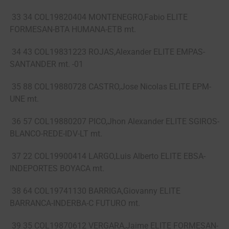
33 34 COL19820404 MONTENEGRO,Fabio ELITE
FORMESAN-BTA HUMANA-ETB mt.
34 43 COL19831223 ROJAS,Alexander ELITE EMPAS-
SANTANDER mt. -01
35 88 COL19880728 CASTRO,Jose Nicolas ELITE EPM-
UNE mt.
36 57 COL19880207 PICO,Jhon Alexander ELITE SGIROS-
BLANCO-REDE-IDV-LT mt.
37 22 COL19900414 LARGO,Luis Alberto ELITE EBSA-
INDEPORTES BOYACA mt.
38 64 COL19741130 BARRIGA,Giovanny ELITE
BARRANCA-INDERBA-C FUTURO mt.
39 35 COL19870612 VERGARA,Jaime ELITE FORMESAN-