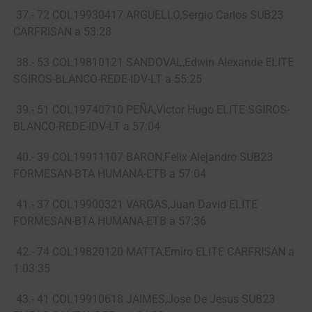
37.- 72 COL19930417 ARGUELLO,Sergio Carlos SUB23
CARFRISAN a 53:28
38.- 53 COL19810121 SANDOVAL,Edwin Alexande ELITE
SGIROS-BLANCO-REDE-IDV-LT a 55:25
39.- 51 COL19740710 PEÑA,Victor Hugo ELITE SGIROS-
BLANCO-REDE-IDV-LT a 57:04
40.- 39 COL19911107 BARON,Felix Alejandro SUB23
FORMESAN-BTA HUMANA-ETB a 57:04
41.- 37 COL19900321 VARGAS,Juan David ELITE
FORMESAN-BTA HUMANA-ETB a 57:36
42.- 74 COL19820120 MATTA,Emiro ELITE CARFRISAN a
1:03:35
43.- 41 COL19910618 JAIMES,Jose De Jesus SUB23