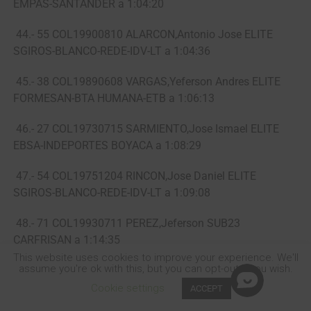
EMPAS-SANTANDER a 1:04:20
44.- 55 COL19900810 ALARCON,Antonio Jose ELITE
SGIROS-BLANCO-REDE-IDV-LT a 1:04:36
45.- 38 COL19890608 VARGAS,Yeferson Andres ELITE
FORMESAN-BTA HUMANA-ETB a 1:06:13
46.- 27 COL19730715 SARMIENTO,Jose Ismael ELITE
EBSA-INDEPORTES BOYACA a 1:08:29
47.- 54 COL19751204 RINCON,Jose Daniel ELITE
SGIROS-BLANCO-REDE-IDV-LT a 1:09:08
48.- 71 COL19930711 PEREZ,Jeferson SUB23
CARFRISAN a 1:14:35
This website uses cookies to improve your experience. We'll
assume you're ok with this, but you can opt-out if you wish.
49.- 65 COL19940715 PEREZ,Juan C SUB23 BARRANCA-
INDERBA-C FUTURO a 1:19:23
Cookie settings
ACCEPT
SHARE
TWEET