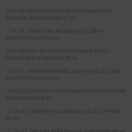
6 53 COL19810121 SANDOVAL,Edwin Alexa ELITE
SGIROS-BLANCO-REDE-IDV-LT mt.
7 24 COL19850103 ROJAS,Mario ELITE EBSA-
INDEPORTES BOYACA mt.
8 39 COL19911107 BARON,Felix Alejandr SUB23
FORMESAN-BTA HUMANA-ETB mt.
9 25 COL19880308 MARTINEZ,Luis Alfred ELITE EBSA-
INDEPORTES BOYACA mt.
10 32 COL19870321 TORRES,Rodolfo ELITE FORMESAN-
BTA HUMANA-ETB mt.
11 18 COL19880810 OYOLA,Robigzon ELITE EPM-UNE
mt. -01
12 20 COL19911201 PEÑA,Christian SUB23 EPM-UNE mt.