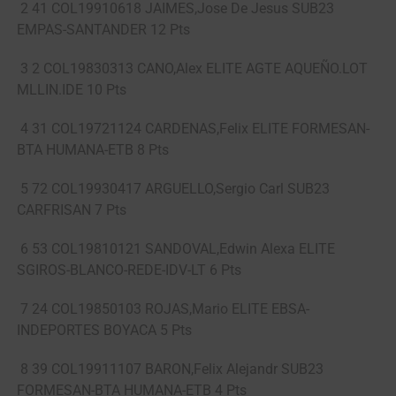
2 41 COL19910618 JAIMES,Jose De Jesus SUB23
EMPAS-SANTANDER 12 Pts
3 2 COL19830313 CANO,Alex ELITE AGTE AQUEÑO.LOT
MLLIN.IDE 10 Pts
4 31 COL19721124 CARDENAS,Felix ELITE FORMESAN-
BTA HUMANA-ETB 8 Pts
5 72 COL19930417 ARGUELLO,Sergio Carl SUB23
CARFRISAN 7 Pts
6 53 COL19810121 SANDOVAL,Edwin Alexa ELITE
SGIROS-BLANCO-REDE-IDV-LT 6 Pts
7 24 COL19850103 ROJAS,Mario ELITE EBSA-
INDEPORTES BOYACA 5 Pts
8 39 COL19911107 BARON,Felix Alejandr SUB23
FORMESAN-BTA HUMANA-ETB 4 Pts