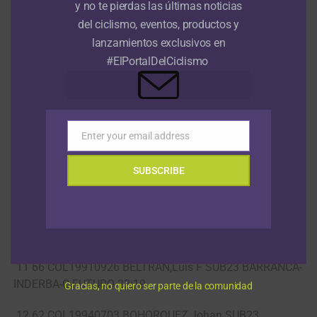
y no te pierdas las últimas noticias
del ciclismo, eventos, productos y
6 10 COL19921029 MONTOYA,Juan Guiller SUB23 AGTE
lanzamientos exclusivos en
AQUEÑO.LOT MLLIN.IDE mt.
#ElPortalDelCiclismo
7 9 COL19920828 BETANCUR,Jader SUB23 AGTE
AQUEÑO.LOT MLLIN.IDE mt.
8 71 COL19930711 PEREZ,Jeferson SUB23 CARFRISAN
Enter your email address
2:46
Email
9 7 COL19931118 OSPINA,Jhonatan SUB23 AGTE
SUBSCRIBE
AQUEÑO.LOT MLLIN.IDE 22:19
10 73 COL19940630 GOMEZ,Juan Esteban SUB23
CARFRISAN 22:19
11 66 COL19910926 BELTRAN,Luis F SUB23 BARRANCA-
INDERBA-C FUTURO 22:19
Gracias, no quiero ser parte de la comunidad
12 62 COL19940703 BOHORQUEZ,Johan SUB23