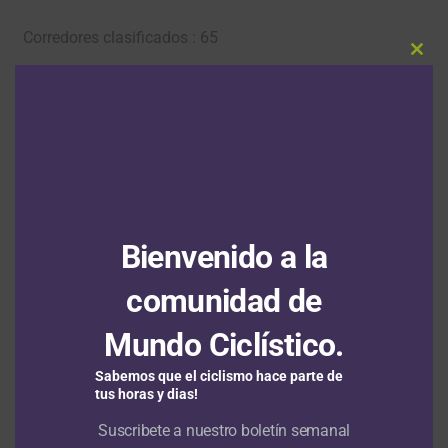
Corredores clasificados : 65
Clos
this
CLASIFICACION SUB 23 DE LA ETAPA
modu
—————————————————————————————–
1 41 COL19910618 JAIMES,Jose De Jesus SUB23
EMPAS-SANTANDER 03:06:15
2 72 COL19930417 ARGUELLO,Sergio Carl SUB23
Bienvenido a la
CARFRISAN mt.
comunidad de
3 39 COL19911107 BARON,Felix Alejandr SUB23
FORMESAN-BTA HUMANA-ETB mt.
Mundo Ciclístico.
4 20 COL19911201 PEÑA,Christian SUB23 EPM-UNE mt.
Sabemos que el ciclismo hace parte de
tus horas y dias!
5 8 COL19921214 VILLEGAS,Cesar SUB23 AGTE
Suscribete a nuestro boletín semanal
AQUEÑO.LOT MLLIN.IDE mt.