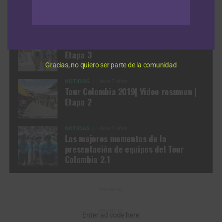
Previo: Analizamos el formato de la
contrarreloj por equipos
NOTICIAS
Hace 7 años
Tour Colombia 2019 | Video resumen |
Etapa 3
Gracias, no quiero ser parte de la comunidad
NOTICIAS
Hace 7 años
Tour Colombia 2019| Video resumen |
Etapa 2
NOTICIAS
Hace 7 años
Los mejores momentos de la
presentación de equipos del Tour
Colombia 2.1
ANUNCIO
ANUNCIO
Enter ad code here