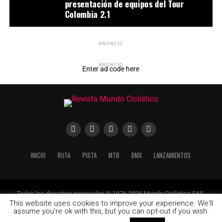
presentación de equipos del Tour
Colombia 2.1
ANUNCIO
ANUNCIO
Enter ad code here
INICIO
RUTA
PISTA
MTB
BMX
LANZAMIENTOS
Todos los derechos reservados © 1976-2026 Mundo Ciclístico SAS.
Calle 79 No. 18-34 Of. 602
This website uses cookies to improve your experience. We'll
assume you're ok with this, but you can opt-out if you wish.
Tel: (+57) 1 9370461
Email: mundociclistico@gmail.com