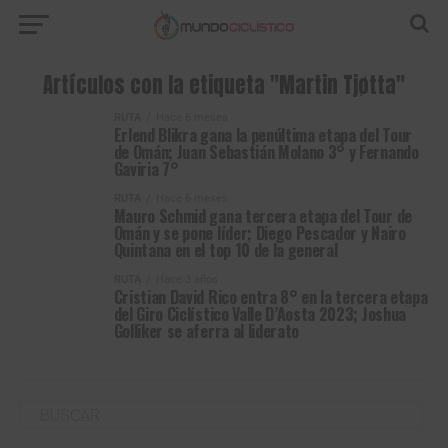
Artículos con la etiqueta "Martin Tjøtta"
RUTA
Hace 6 meses
Erlend Blikra gana la penúltima etapa del Tour
de Omán; Juan Sebastián Molano 3° y Fernando
Gaviria 7°
RUTA
Hace 6 meses
Mauro Schmid gana tercera etapa del Tour de
Omán y se pone líder; Diego Pescador y Nairo
Quintana en el top 10 de la general
RUTA
Hace 3 años
Cristian David Rico entra 8° en la tercera etapa
del Giro Ciclístico Valle D’Aosta 2023; Joshua
Golliker se aferra al liderato