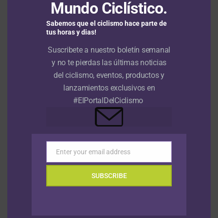
Mundo Ciclístico.
Sabemos que el ciclismo hace parte de
tus horas y dias!
Suscribete a nuestro boletín semanal
y no te pierdas las últimas noticias
del ciclismo, eventos, productos y
lanzamientos exclusivos en
NOTICIAS
Hace 1 mes
#ElPortalDelCiclismo
NOTICIAS
Hace 1 mes
Episodio 1: Tour de Francia 2026
Previo: Analizamos el formato de la
contrarreloj por equipos
Enter your email address
Email
NOTICIAS
Hace 7 años
Tour Colombia 2019 | Video resumen |
SUBSCRIBE
Etapa 3
NOTICIAS
Hace 7 años