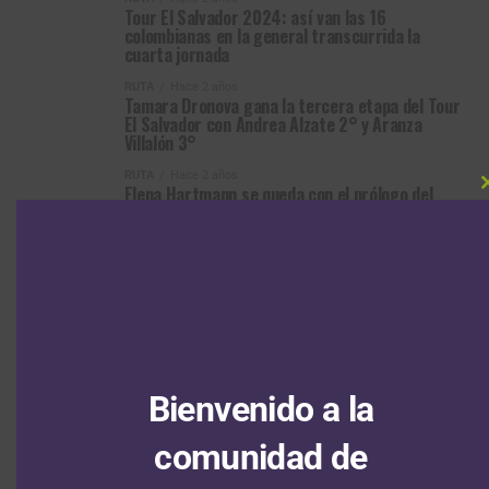
Tour El Salvador 2024: así van las 16
colombianas en la general transcurrida la
cuarta jornada
RUTA
Hace 2 años
Tamara Dronova gana la tercera etapa del Tour
El Salvador con Andrea Alzate 2° y Aranza
Villalón 3°
RUTA
Hace 2 años
Elena Hartmann se queda con el prólogo del
Tour El Salvador; Karen Villamizar la mejor
latinoamericana en el top 10
ARTÍCULOS RECIENTES
Bienvenido a la
Vuelta a Colombia Sistecrédito 2026: Wilmar Paredes gana en
comunidad de
Pitalito la jornada inaugural y es el primer líder
8 agosto, 2026