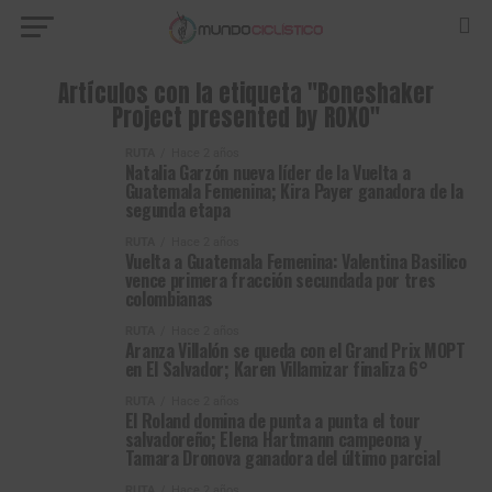
Artículos con la etiqueta "Boneshaker
Project presented by ROXO"
RUTA
Hace 2 años
Natalia Garzón nueva líder de la Vuelta a
Guatemala Femenina; Kira Payer ganadora de la
segunda etapa
RUTA
Hace 2 años
Vuelta a Guatemala Femenina: Valentina Basilico
vence primera fracción secundada por tres
colombianas
RUTA
Hace 2 años
Aranza Villalón se queda con el Grand Prix MOPT
en El Salvador; Karen Villamizar finaliza 6°
RUTA
Hace 2 años
El Roland domina de punta a punta el tour
salvadoreño; Elena Hartmann campeona y
Tamara Dronova ganadora del último parcial
RUTA
Hace 2 años