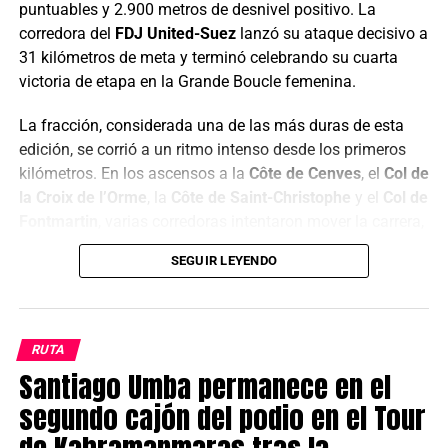
puntuables y 2.900 metros de desnivel positivo. La
corredora del
FDJ United-Suez
lanzó su ataque decisivo a
31 kilómetros de meta y terminó celebrando su cuarta
victoria de etapa en la Grande Boucle femenina.
La fracción, considerada una de las más duras de esta
edición, se corrió a un ritmo intenso desde los primeros
kilómetros. En los ascensos a la
Côte de Cenves
, el
Col de
la Croix de l’Orme
, la
Côte de Saint-Christophe
y el
Col de
Fontmartin
, varias corredoras intentaron mover la carrera,
mientras
Puck Pieterse
sumaba puntos importantes para
SEGUIR LEYENDO
consolidarse con el maillot de la montaña.
La fuga del día quedó conformada por 19 corredoras,
entre ellas
Antonia Niedermaier
,
Dominika
RUTA
Wlodarczyk
,
Juliette Berthet
,
Franziska Koch
,
Liane
Santiago Umba permanece en el
Lippert
,
Amanda Spratt
,
Niamh Fisher-Black
,
Puck
segundo cajón del podio en el Tour
Pieterse
y
Noemi Rüegg
. El grupo llegó a tener una
ventaja cercana a los dos minutos, lo que puso