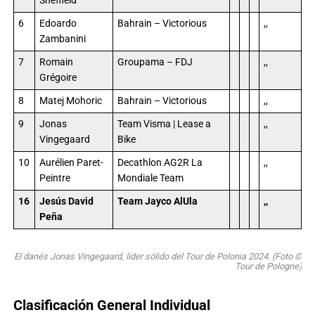
Sheffield
6
Edoardo
Bahrain – Victorious
,,
Zambanini
7
Romain
Groupama – FDJ
,,
Grégoire
8
Matej Mohoric
Bahrain – Victorious
,,
9
Jonas
Team Visma | Lease a
,,
Vingegaard
Bike
10
Aurélien Paret-
Decathlon AG2R La
,,
Peintre
Mondiale Team
16
Jesús David
Team Jayco AlUla
,,
Peña
El danés Jonas Vingegaard, líder sólido del Tour de Polonia 2024. (Foto ©
Tour de Pologne)
Clasificación General Individual