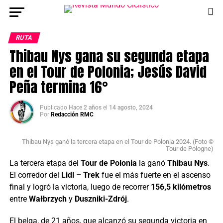
RUTA
Thibau Nys gana su segunda etapa
en el Tour de Polonia; Jesús David
Peña termina 16°
Publicado
Hace 2 años
el
14 agosto, 2024
Por
Redacción RMC
Thibau Nys ganó la tercera etapa en el Tour de Polonia 2024. (Foto ©
Tour de Pologne)
La tercera etapa del
Tour de Polonia
la ganó
Thibau Nys
.
El corredor del
Lidl – Trek
fue el más fuerte en el ascenso
final y logró la victoria, luego de recorrer
156,5 kilómetros
entre
Wałbrzych
y
Duszniki-Zdrój
.
El belga, de 21 años, que alcanzó su segunda victoria en