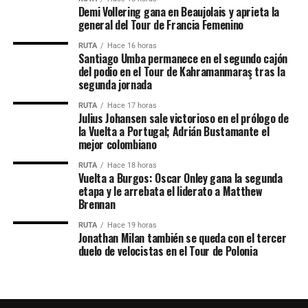
Team
Demi Vollering gana en Beaujolais y aprieta la
51
Paula Patiño
Laboral Kutxa-
10:39
9
Eyup Durgun
Konya Gelisim SK
m.t.
general del Tour de Francia Femenino
Fundacion Euskadi
6
Axel van der
Euskaltel-Euskadi
0:14
Tuuk
10
Oliver Johnston
Velofit Australia
m.t.
RUTA
Hace 16 horas
Santiago Umba permanece en el segundo cajón
7
Txomin
Euskaltel-Euskadi
0:15
11
Santiago Umba
Solution Tech-NIPPO-
m.t.
del podio en el Tour de Kahramanmaraş tras la
Juaristi
Rali
segunda jornada
Clasificación General Individual
8
Miguel
Team Tavira / Crédito
0:16
RUTA
Hace 17 horas
Julius Johansen sale victorioso en el prólogo de
Salgueiro
Agrícola
la Vuelta a Portugal; Adrián Bustamante el
1
Kyrylo
Solution Tech NIPPO
5:32:07
9
Tiago
Efapel Cycling
0:17
mejor colombiano
Tsarenko
Rali
Antunes
RUTA
Hace 18 horas
Vuelta a Burgos: Oscar Onley gana la segunda
2
Santiago
Solution Tech NIPPO
0:10
10
Filipe
Aviludo – Louletano – Loulé
0:17
etapa y le arrebata el liderato a Matthew
Umba
Rali
Francisco
Brennan
3
Adne van
Terengganu Cycling
0:12
50
Adrián
GI Group Holding –
0:42
RUTA
Hace 19 horas
Engelen
Team
Bustamante
Simoldes – UDO
Jonathan Milan también se queda con el tercer
duelo de velocistas en el Tour de Polonia
4
Rein Taaramäe
Kinan Racing Team
0:27
55
Santiago
Anicolor / Campicarn
0:44
Marlen Reusser, líder del Tour de Francia Femenino 2026. (Foto © Le
Mesa
5
Awet Aman
Istanbul Team
0:37
Tour de France Femmes)
77
Jesús David
Efapel Cycling
0:51
6
Mathias
Terengganu Cycling
0:53
Peña