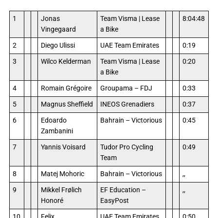
1
Jonas
Team Visma | Lease
8:04:48
Vingegaard
a Bike
2
Diego Ulissi
UAE Team Emirates
0:19
3
Wilco Kelderman
Team Visma | Lease
0:20
a Bike
4
Romain Grégoire
Groupama – FDJ
0:33
5
Magnus Sheffield
INEOS Grenadiers
0:37
6
Edoardo
Bahrain – Victorious
0:45
Zambanini
7
Yannis Voisard
Tudor Pro Cycling
0:49
Team
8
Matej Mohoric
Bahrain – Victorious
,,
9
Mikkel Frølich
EF Education –
,,
Honoré
EasyPost
10
Felix
UAE Team Emirates
0:50