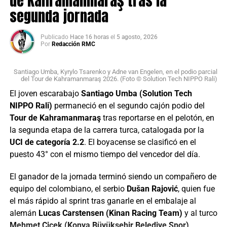
de Kahramanmaraş tras la
momentáneamente a Niedermaier como líder virtual de la
segunda jornada
clasificación general.
Publicado
Hace 16 horas
el
5 agosto, 2026
Por
Redacción RMC
Santiago Umba, Kyrylo Tsarenko y Adne van Engelen, en el podio parcial
del Tour de Kahramanmaraş 2026. (Foto © Solution Tech NIPPO Rali)
El joven escarabajo
Santiago Umba (Solution Tech
NIPPO Rali)
permaneció en el segundo cajón podio del
Tour de Kahramanmaraş
tras reportarse en el pelotón, en
la segunda etapa de la carrera turca, catalogada por la
UCI de categoría 2.2
. El boyacense se clasificó en el
puesto 43° con el mismo tiempo del vencedor del día.
El ganador de la jornada terminó siendo un compañero de
La suiza Marlen Reusser mantuvo la camiseta de líder del Tour de
equipo del colombiano, el serbio
Dušan Rajović
, quien fue
France Femmes tras la 5a etapa (Foto©A.S.O./Billy Ceusters)
el más rápido al sprint tras ganarle en el embalaje al
alemán
Lucas Carstensen (Kinan Racing Team)
y al turco
El momento clave llegó en el
Col de Durbize
, donde el
Mehmet Çiçek (Konya Büyükşehir Belediye Spor)
,
trabajo de
Évita Muzic
y
Célia Gery
preparó el ataque de