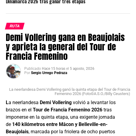
Dinamarca 2026 tras ganar tres etapas
RUTA
Demi Vollering gana en Beaujolais
y aprieta la general del Tour de
Francia Femenino
Publicado
Hace 15 horas
el
5 agosto, 2026
Por
Sergio Urrego Pedraza
La neerlandesa Demi Vollering ganó la quinta etapa del Tour de Francia
Femenino 2026 (Foto©A.S.O./Billy Ceusters)
L
a neerlandesa
Demi Vollering
volvió a levantar los
brazos en el
Tour de Francia Femenino 2026
tras
imponerse en la quinta etapa, una exigente jornada
de
140 kilómetros entre Mâcon y Belleville-en-
Beaujolais
, marcada por la friolera de ocho puertos