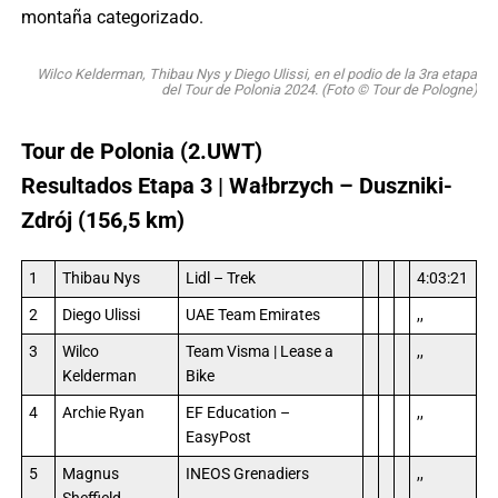
montaña categorizado.
Wilco Kelderman, Thibau Nys y Diego Ulissi, en el podio de la 3ra etapa
del Tour de Polonia 2024. (Foto © Tour de Pologne)
Tour de Polonia (2.UWT)
Resultados Etapa 3 | Wałbrzych – Duszniki-
Zdrój (156,5 km)
1
Thibau Nys
Lidl – Trek
4:03:21
2
Diego Ulissi
UAE Team Emirates
,,
3
Wilco
Team Visma | Lease a
,,
Kelderman
Bike
4
Archie Ryan
EF Education –
,,
EasyPost
5
Magnus
INEOS Grenadiers
,,