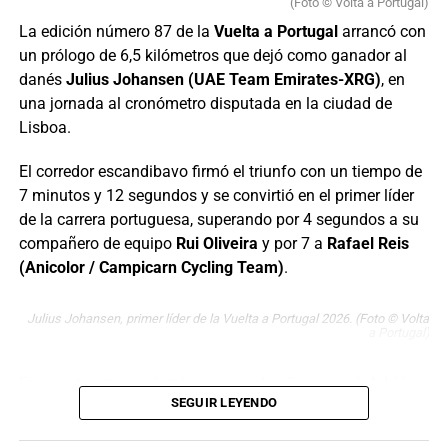
clasificación general subió al puesto
41
, a
19:55
de
(Foto © Volta a Portugal)
Kehf Cave hasta la localidad de Başkonuş Yaylası, en un
Reusser.
La edición número 87 de la
Vuelta a Portugal
arrancó con
final picando ligeramete hacia arriba.
un prólogo de 6,5 kilómetros que dejó como ganador al
Este jueves se disputará la sexta etapa, otra jornada
danés
Julius Johansen (UAE Team Emirates-XRG)
, en
quebrada y exigente entre
Montbrison y Tournon-sur-
una jornada al cronómetro disputada en la ciudad de
Rhône
, terreno ideal para nuevos movimientos entre las
Lisboa.
aspirantes al título. Tras el golpe de autoridad de
Vollering, la resistencia de Reusser y el buen andar de
El corredor escandibavo firmó el triunfo con un tiempo de
Niewiadoma, el Tour de Francia Femenino entra en fase
7 minutos y 12 segundos y se convirtió en el primer líder
decisiva, con la general cerrada a tres nombres que
de la carrera portuguesa, superando por 4 segundos a su
apuntan a luchar por la camiseta amarilla hasta el final el
compañero de equipo
Rui Oliveira
y por 7 a
Rafael Reis
próximo domingo en Niza.
(Anicolor / Campicarn Cycling Team)
.
Tour de France Femmes (2.WWT)
Julius Johansen, primer líder de la Vuelta a Portugal 2026. (Foto © Volta
a Portugal)
Resultados Etapa 5 | Mâcon – Belleville-en-
El podio de la segunda etapa del Tour de Kahramanmaraş 2026. (Foto ©
Beaujolais (140 km)
Solution Tech NIPPO Rali)
En cuanto a tres colombianos se clasificaron así:
Adrián
SEGUIR LEYENDO
Bustamante (GI Group Holding – Simoldes – UDO)
50°,
1
Demi Vollering
FDJ United – SUEZ
3:53:54
Santiago Mesa (Anicolor / Campicarn)
55° y
Jesús David
Tour of Kahramanmaraş (2.2)