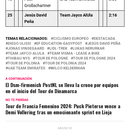
Großschartner
25
Jesús David
Team Jayco AlUla
2:16
Peña
TEMAS RELACIONADOS:
CICLISMO EUROPEO
DESTACADA
DIEGO ULISSI
EF EDUCATION-EASYPOST
JESÚS DAVID PEÑA
JONAS VINGEGAARD
LIDL-TREK
LUKAS NERURKAR
TEAM JAYCO-ALULA
TEAM VISMA - LEASE A BIKE
THIBAU NYS
TOUR DE POLOGNE
TOUR DE POLOGNE 2024
TOUR DE POLONIA
TOUR DE POLONIA 2024
UAE TEAM EMIRATES
WILCO KELDERMAN
A CONTINUACIÓN
El Dsm-firmenich PostNL se lleva la crono por equipos
en el inicio del Tour de Dinamarca
NO TE PIERDAS
Tour de Francia Femenino 2024: Puck Pieterse vence a
Demi Vollering tras un emocionante sprint en Lieja
ANUNCIO